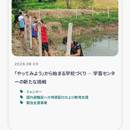
スリランカの南北女性をつなぐサリー・リサイクル・プロ
ジェクト
復興支援事業
民際教育事業
女性グループPIFWANITAによる食品加工事業
2026.08.03
ガザ人道支援
「やってみよう」から始まる学校づくり ― 学習センタ
ーの新たな挑戦
令和6年能登半島地震 緊急支援
ミャンマー
国内避難民への物資配付および教育支援
国内避難民への物資配付および教育支援
緊急支援事業
ミャンマー緊急支援