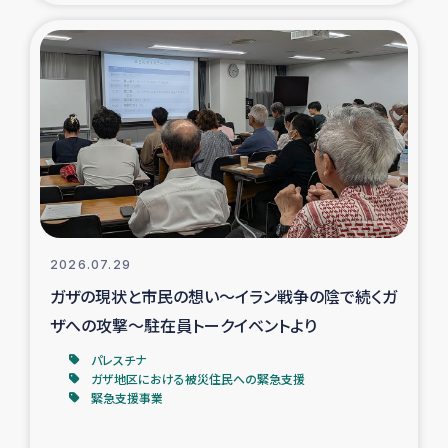
タイ国境ミャンマー移民子ども支援
漁民によるマングローブ植林活動
レバノンでのシリア難民への食糧・越冬支援
レバノンにおける緊急支援
レバノンでのシリア難民への教育支援事業
2026.07.29
レバノンでのシリア難民・レバノン人への農業支援
ガザの現状と市民の想い～イラン戦争の陰で続くガ
ザへの攻撃～駐在員トークイベントより
海外ルーツの市民との共生
パレスチナ
神原ゼミxパルシック
ガザ地区における被災住民への緊急支援
緊急支援事業
石巻市街地在宅被災者支援