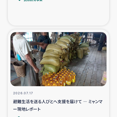
トルコ・シリア地震被災者支援
デニヤヤ小規模紅茶農家支援
コーヒー生産者支援
アイナロ県マウベシ郡でのコーヒー畑改善事業
ベイルート大規模爆発被災者支援
女性の生計向上支援
アグロフォレストリー（カカオ）事業
2026.07.17
避難生活を送る人びとへ支援を届けて ― ミャンマ
ー現地レポート