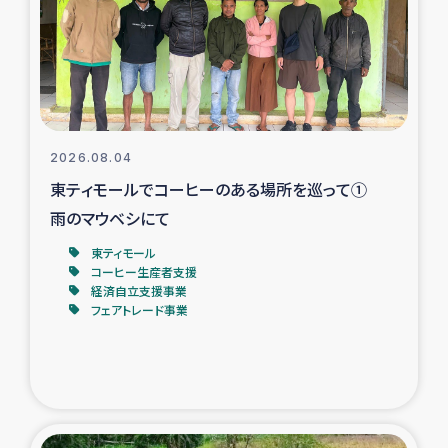
カカオ生産者支援事業
シリア国内避難民・帰還民の生活再建支援
トルコにおけるシリア難民支援事業
2026.08.04
インドネシア中部 スラウェシの地震・津波被災者支援
東ティモールでコーヒーのある場所を巡って①
雨のマウベシにて
スリランカ ムライティブ県帰還民の生活再建支援
東ティモール
コーヒー生産者支援
経済自立支援事業
スリランカ ジャフナ県干物事業
フェアトレード事業
スリランカ 緊急人道支援
スリランカ南部洪水被災者支援