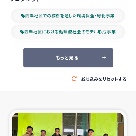
西岸地区での植樹を通した環境保全・緑化事業
西岸地区における循環型社会のモデル形成事業
ツアー参加者の声
もっと見る
山間部農村の水利改善事業
絞り込みをリセットする
緊急救援の時代
森林保全型農業の支援事業
東ティモール豪雨緊急支援
大雨による洪水被災者支援