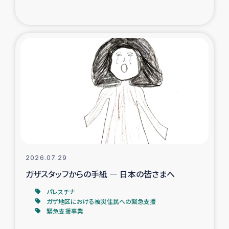
復興応援隊の活動
仮設住宅生活支援・農業復興支援
漁業復興支援
インターン・ボランティア日誌
経済自立支援事業
居場所づくり
2026.07.29
ガザスタッフからの手紙 ― 日本の皆さまへ
ガザ空爆被災者への食料支援と農家生産支援
パレスチナ
ガザ地区における被災住民への緊急支援
ガザ地区における羊の畜産支援
緊急支援事業