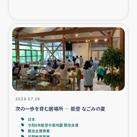
ガザ地区での公園の緑化を通じた支援事業
ガザ地区における被災住民への緊急支援
ガザ地区酪農を通した女性グループの生計支援
ふりかけ普及と食生活改善による栄養改善事業
フェアトレード事業
緊急支援事業
2026.07.29
女性の生計向上を通じた子どもの栄養改善事業
次の一歩を育む居場所 ― 能登 なごみの夏
民際教育
日本
令和6年能登半島地震 緊急支援
緊急支援事業
食べる
民際教育事業