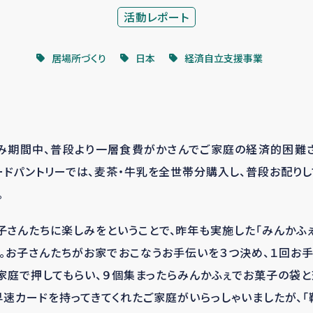
活動レポート
居場所づくり
日本
経済自立支援事業
！
み期間中、普段より一層食費がかさんでご家庭の経済的困難さ
ードパントリーでは、麦茶・牛乳を全世帯分購入し、普段お配り
。
子さんたちに楽しみをということで、昨年も実施した「みんかふ
。お子さんたちがお家でおこなうお手伝いを３つ決め、１回お
家庭で押してもらい、９個集まったらみんかふぇでお菓子の袋
早速カードを持ってきてくれたご家庭がいらっしゃいましたが、「