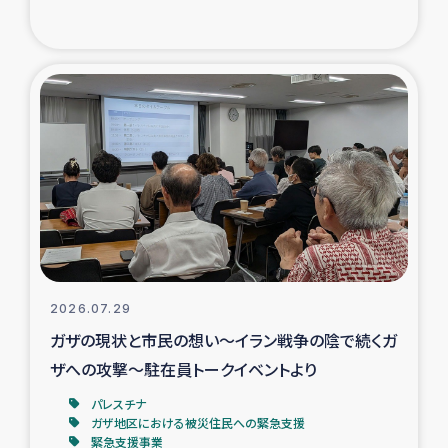
復興応援隊の活動
仮設住宅生活支援・農業復興支援
漁業復興支援
インターン・ボランティア日誌
経済自立支援事業
居場所づくり
2026.07.29
ガザの現状と市民の想い～イラン戦争の陰で続くガ
ガザ空爆被災者への食料支援と農家生産支援
ザへの攻撃～駐在員トークイベントより
パレスチナ
ガザ地区における羊の畜産支援
ガザ地区における被災住民への緊急支援
緊急支援事業