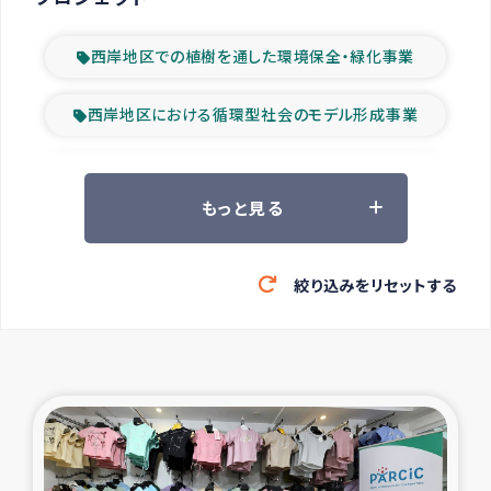
西岸地区での植樹を通した環境保全・緑化事業
西岸地区における循環型社会のモデル形成事業
ツアー参加者の声
もっと見る
山間部農村の水利改善事業
絞り込みをリセットする
緊急救援の時代
森林保全型農業の支援事業
東ティモール豪雨緊急支援
大雨による洪水被災者支援