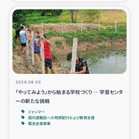
タイ国境ミャンマー移民子ども支援
漁民によるマングローブ植林活動
レバノンでのシリア難民への食糧・越冬支援
レバノンにおける緊急支援
レバノンでのシリア難民への教育支援事業
2026.08.03
レバノンでのシリア難民・レバノン人への農業支援
「やってみよう」から始まる学校づくり ― 学習センタ
ーの新たな挑戦
海外ルーツの市民との共生
ミャンマー
神原ゼミxパルシック
国内避難民への物資配付および教育支援
緊急支援事業
石巻市街地在宅被災者支援