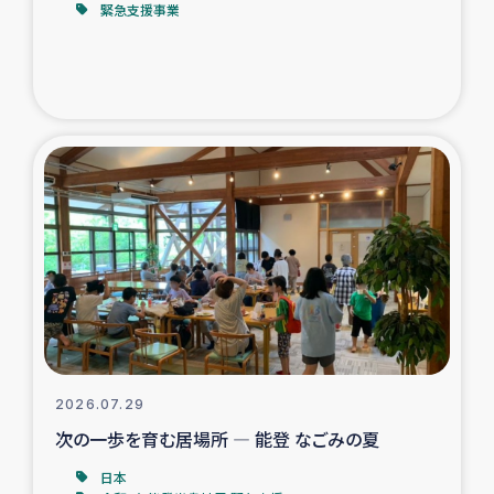
緊急支援事業
トルコ・シリア地震被災者支援
デニヤヤ小規模紅茶農家支援
コーヒー生産者支援
アイナロ県マウベシ郡でのコーヒー畑改善事業
ベイルート大規模爆発被災者支援
女性の生計向上支援
アグロフォレストリー（カカオ）事業
2026.07.29
次の一歩を育む居場所 ― 能登 なごみの夏
日本