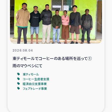
スリランカの南北女性をつなぐサリー・リサイクル・プロ
ジェクト
復興支援事業
民際教育事業
女性グループPIFWANITAによる食品加工事業
2026.08.04
東ティモールでコーヒーのある場所を巡って①
ガザ人道支援
雨のマウベシにて
令和6年能登半島地震 緊急支援
東ティモール
コーヒー生産者支援
経済自立支援事業
国内避難民への物資配付および教育支援
フェアトレード事業
ミャンマー緊急支援