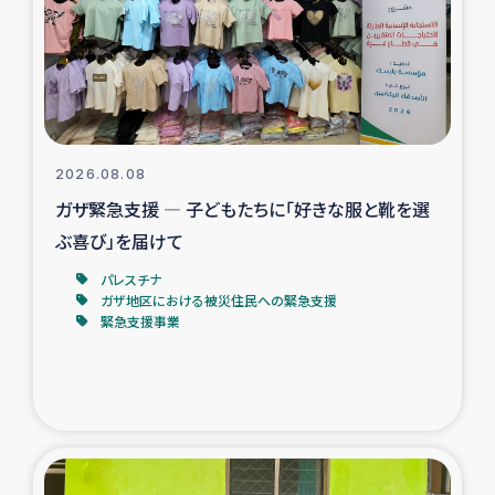
カカオ生産者支援事業
シリア国内避難民・帰還民の生活再建支援
トルコにおけるシリア難民支援事業
2026.08.08
インドネシア中部 スラウェシの地震・津波被災者支援
ガザ緊急支援 ― 子どもたちに「好きな服と靴を選
ぶ喜び」を届けて
スリランカ ムライティブ県帰還民の生活再建支援
パレスチナ
ガザ地区における被災住民への緊急支援
緊急支援事業
スリランカ ジャフナ県干物事業
スリランカ 緊急人道支援
スリランカ南部洪水被災者支援