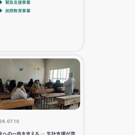
緊急支援事業
民際教育事業
た子どもの栄養改善事業
べる
模紅茶農家支援
でのコーヒー畑改善事業
計向上支援
26.07.10
来への一歩を支える ― 生計支援が育