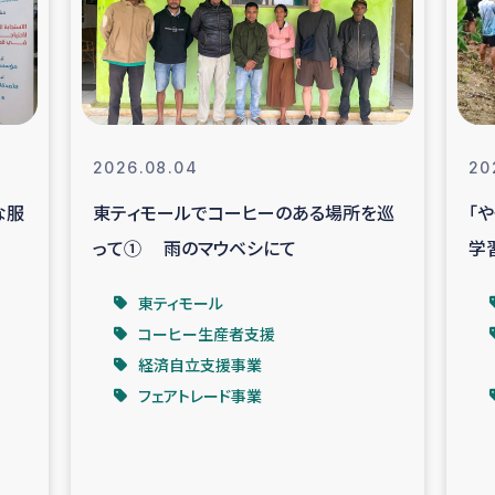
なぐサリー・リサイクル・プロジ
復興
クト
教育事業
女性グループPIFWA
2026.08.04
20
な服
東ティモールでコーヒーのある場所を巡
「
人道支援
令和6年能登半
って① 雨のマウベシにて
学
資配付および教育支援
ミャンマ
東ティモール
コーヒー生産者支援
マー移民子ども支援
漁民によるマン
経済自立支援事業
フェアトレード事業
難民への食糧・越冬支援
レバノンに
ア難民への教育支援事業
レバノンでのシリア難民