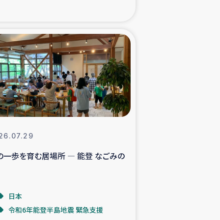
xパルシック
援隊の活動
復興支援
立支援事業
食料支援と農家生産支援
26.07.29
の一歩を育む居場所 ― 能登 なごみの
緑化を通じた支援事業
女性グループの生計支援
日本
令和6年能登半島地震 緊急支援
レード事業