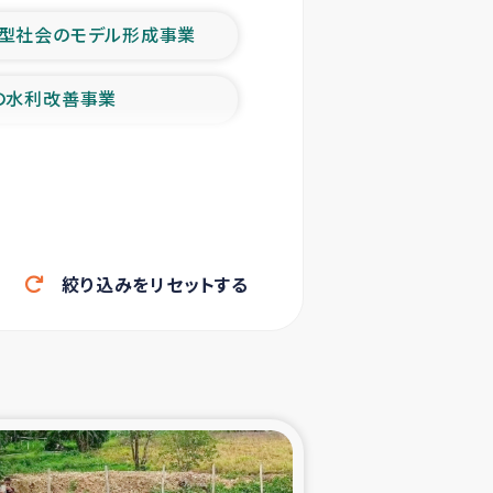
型社会のモデル形成事業
の水利改善事業
農業の支援事業
洪水被災者支援
絞り込みをリセットする
帰還民の生活再建支援
ェシの地震・津波被災者支援
ャフナ県干物事業
部洪水被災者支援