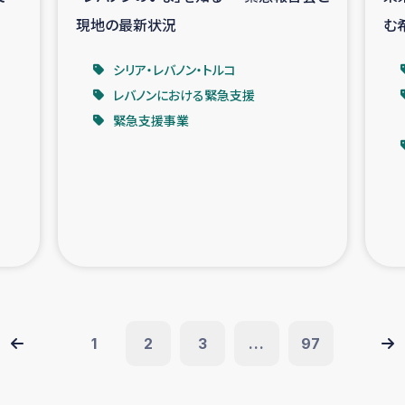
現地の最新状況
む
シリア・レバノン・トルコ
レバノンにおける緊急支援
緊急支援事業
1
2
3
...
97