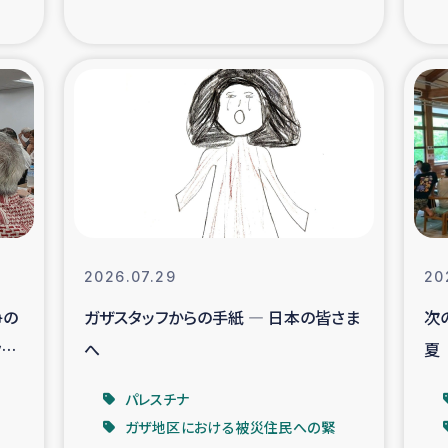
の市民との共生
神原ゼミ
在宅被災者支援
復興応
支援・農業復興支援
漁業
ボランティア日誌
経済自
所づくり
ガザ空爆被災者への
2026.07.29
20
争の
ガザスタッフからの手紙 ― 日本の皆さま
次
ける羊の畜産支援
ガザ地区での公園の
イ
へ
夏
被災住民への緊急支援
ガザ地区酪農を通した
パレスチナ
ガザ地区における被災住民への緊
活改善による栄養改善事業
フェアト