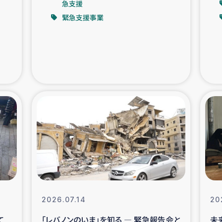
急支援
緊急支援事業
支援事業
女性の生計向上を通じ
際教育
食
ア地震被災者支援
デニヤヤ小規
ー生産者支援
アイナロ県マウベシ郡
規模爆発被災者支援
女性の生
トリー（カカオ）事業
2026.07.14
20
て
「レバノンのいま」を知る ― 緊急報告会と
未