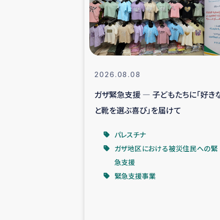
スリランカの南北女性をつ
ェ
民際
2026.08.08
ガザ緊急支援 ― 子どもたちに「好き
ガザ
と靴を選ぶ喜び」を届けて
国内避難民への物
パレスチナ
ガザ地区における被災住民への緊
タイ国境ミャン
急支援
緊急支援事業
レバノンでのシリア
レバノンでのシリ