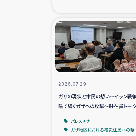
海外ルーツ
石巻市街地
仮設住宅生活
インターン・
居場
2026.07.29
ガザの現状と市民の想い～イラン戦
ガザ地区にお
陰で続くガザへの攻撃～駐在員トーク
ベントより
ガザ地区における
パレスチナ
ガザ地区における被災住民への緊
ふりかけ普及と食生