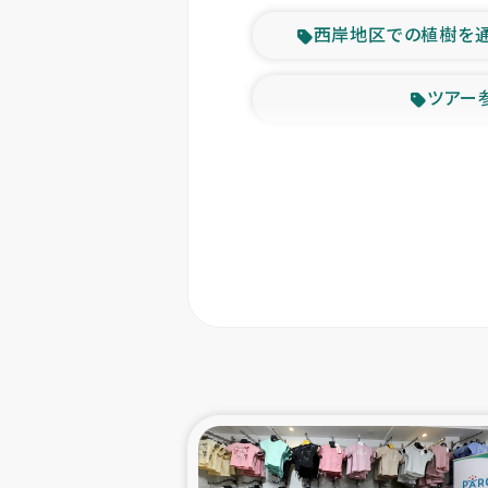
西岸地区での植樹を
ツアー
緊急
東ティモー
カカオ生
トルコにおける
スリランカ ムライテ
スリランカ