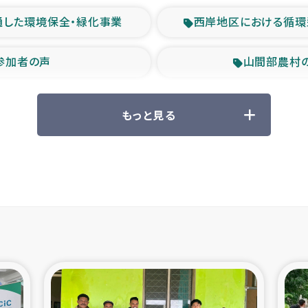
通した環境保全・緑化事業
西岸地区における循環
参加者の声
山間部農村
救援の時代
森林保全型
もっと見る
ル豪雨緊急支援
大雨による
産者支援事業
シリア国内避難民・
シリア難民支援事業
インドネシア中部 スラウ
ィブ県帰還民の生活再建支援
スリランカ ジ
 緊急人道支援
スリランカ南