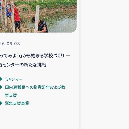
支援事業
NITAによる食品加工事業
26.08.03
やってみよう」から始まる学校づくり ―
島地震 緊急支援
習センターの新たな挑戦
ー緊急支援
ミャンマー
国内避難民への物資配付および教
グローブ植林活動
育支援
緊急支援事業
おける緊急支援
・レバノン人への農業支援