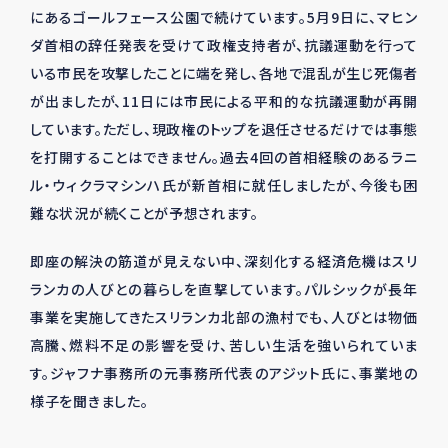
にあるゴールフェース公園で続けています。5月9日に、マヒン
ダ首相の辞任発表を受けて政権支持者が、抗議運動を行って
いる市民を攻撃したことに端を発し、各地で混乱が生じ死傷者
が出ましたが、11日には市民による平和的な抗議運動が再開
しています。ただし、現政権のトップを退任させるだけでは事態
を打開することはできません。過去4回の首相経験のあるラニ
ル・ウィクラマシンハ氏が新首相に就任しましたが、今後も困
難な状況が続くことが予想されます。
即座の解決の筋道が見えない中、深刻化する経済危機はスリ
ランカの人びとの暮らしを直撃しています。パルシックが長年
事業を実施してきたスリランカ北部の漁村でも、人びとは物価
高騰、燃料不足の影響を受け、苦しい生活を強いられていま
す。ジャフナ事務所の元事務所代表のアジット氏に、事業地の
様子を聞きました。