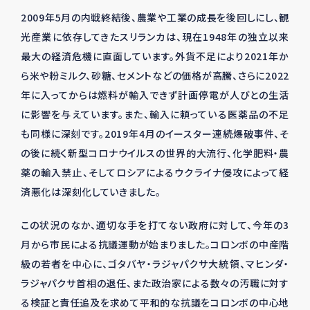
2009年5月の内戦終結後、農業や工業の成長を後回しにし、観
光産業に依存してきたスリランカは、現在1948年の独立以来
最大の経済危機に直面しています。外貨不足により2021年か
ら米や粉ミルク、砂糖、セメントなどの価格が高騰、さらに2022
年に入ってからは燃料が輸入できず計画停電が人びとの生活
に影響を与えています。また、輸入に頼っている医薬品の不足
も同様に深刻です。2019年4月のイースター連続爆破事件、そ
の後に続く新型コロナウイルスの世界的大流行、化学肥料・農
薬の輸入禁止、そしてロシアによるウクライナ侵攻によって経
済悪化は深刻化していきました。
この状況のなか、適切な手を打てない政府に対して、今年の3
月から市民による抗議運動が始まりました。コロンボの中産階
級の若者を中心に、ゴタバヤ・ラジャパクサ大統領、マヒンダ・
ラジャパクサ首相の退任、また政治家による数々の汚職に対す
る検証と責任追及を求めて平和的な抗議をコロンボの中心地