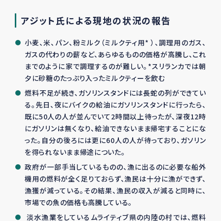
アジット氏による現地の状況の報告
小麦、米、パン、粉ミルク（ミルクティ用* ）、調理用のガス、
ガスの代わりの薪など、あらゆるものの価格が高騰し、これ
までのように家で調理するのが難しい。*スリランカでは朝
夕に砂糖のたっぷり入ったミルクティーを飲む
燃料不足が続き、ガソリンスタンドには長蛇の列ができてい
る。先日、夜にバイクの給油にガソリンスタンドに行ったら、
既に50人の人が並んでいて2時間以上待ったが、深夜12時
にガソリンは無くなり、給油できないまま帰宅することにな
った。自分の後ろには更に60人の人が待っており、ガソリン
を得られないまま帰途についた。
政府が一部手当しているものの、漁に出るのに必要な船外
機用の燃料が全く足りておらず、漁民は十分に漁ができず、
漁獲が減っている。その結果、漁民の収入が減ると同時に、
市場での魚の価格も高騰している。
淡水漁業をしているムライティブ県の内陸の村では、燃料