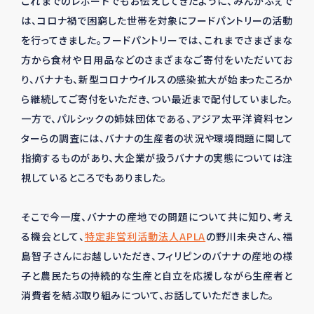
これまでのレポートでもお伝えしてきたように、みんかふぇで
は、コロナ禍で困窮した世帯を対象にフードパントリーの活動
を行ってきました。フードパントリーでは、これまでさまざまな
方から食材や日用品などのさまざまなご寄付をいただいてお
り、バナナも、新型コロナウイルスの感染拡大が始まったころか
ら継続してご寄付をいただき、つい最近まで配付していました。
一方で、パルシックの姉妹団体である、アジア太平洋資料セン
ターらの調査には、バナナの生産者の状況や環境問題に関して
指摘するものがあり、大企業が扱うバナナの実態については注
視しているところでもありました。
そこで今一度、バナナの産地での問題について共に知り、考え
る機会として、
特定非営利活動法人APLA
の野川未央さん、福
島智子さんにお越しいただき、フィリピンのバナナの産地の様
子と農民たちの持続的な生産と自立を応援しながら生産者と
消費者を結ぶ取り組みについて、お話していただきました。