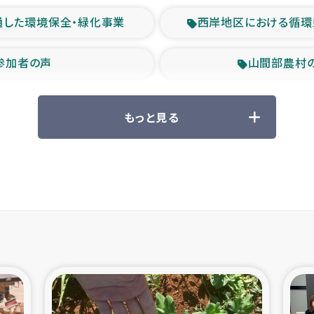
通した環境保全・緑化事業
西岸地区における循環
参加者の声
山間部農村
救援の時代
森林保全型
もっと見る
ル豪雨緊急支援
大雨による
産者支援事業
シリア国内避難民・
シリア難民支援事業
インドネシア中部 スラウ
ィブ県帰還民の生活再建支援
スリランカ ジ
 緊急人道支援
スリランカ南