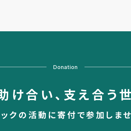
Donation
助け合い、
支え合う
シックの活動に
寄付で参加しま