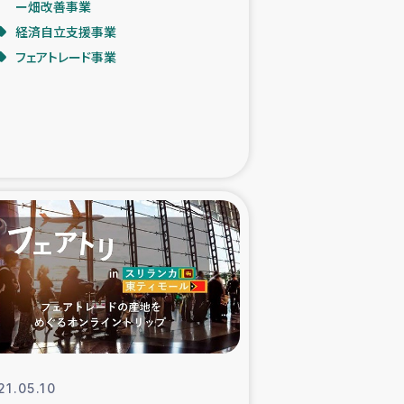
ー畑改善事業
経済自立支援事業
た子どもの栄養改善事業
フェアトレード事業
べる
模紅茶農家支援
でのコーヒー畑改善事業
計向上支援
21.05.10