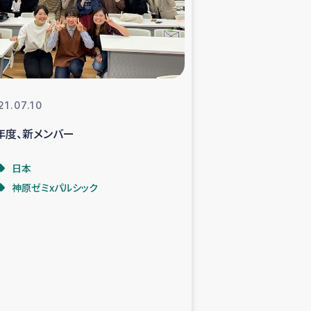
支援事業
NITAによる食品加工事業
21.07.10
年度、新メンバー
島地震 緊急支援
日本
ー緊急支援
神原ゼミxパルシック
グローブ植林活動
おける緊急支援
・レバノン人への農業支援