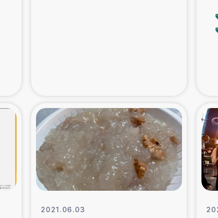
支援事業
女性の生計向上を通じ
際教育
食
ア地震被災者支援
デニヤヤ小規
ー生産者支援
アイナロ県マウベシ郡
規模爆発被災者支援
女性の生
トリー（カカオ）事業
2021.06.03
20