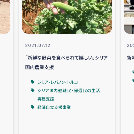
なぐサリー・リサイクル・プロジ
復興
クト
教育事業
女性グループPIFWA
2021.07.12
20
「新鮮な野菜を食べられて嬉しい」シリア
新
人道支援
令和6年能登半
国内農業支援
資配付および教育支援
ミャンマ
シリア・レバノン・トルコ
シリア国内避難民・帰還民の生活
マー移民子ども支援
漁民によるマン
再建支援
経済自立支援事業
難民への食糧・越冬支援
レバノンに
ア難民への教育支援事業
レバノンでのシリア難民