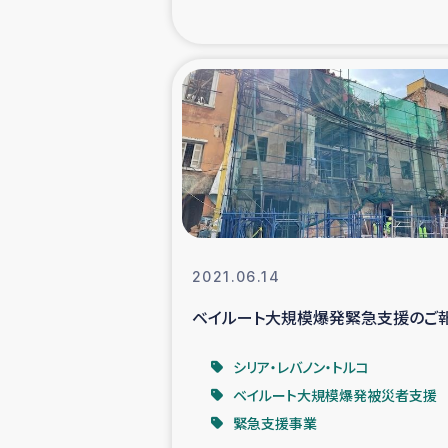
海外ルーツ
石巻市街地
仮設住宅生活
インターン・
居場
2021.06.14
ベイルート大規模爆発緊急支援のご
ガザ地区にお
シリア・レバノン・トルコ
ガザ地区における
ベイルート大規模爆発被災者支援
緊急支援事業
ふりかけ普及と食生