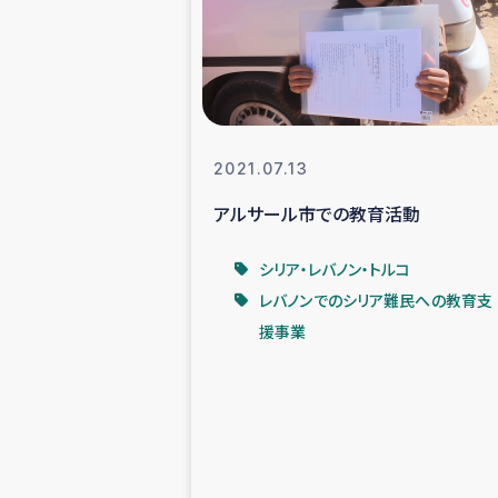
スリランカの南北女性をつ
ェ
民際
2021.07.13
アルサール市での教育活動
ガザ
シリア・レバノン・トルコ
国内避難民への物
レバノンでのシリア難民への教育支
援事業
タイ国境ミャン
レバノンでのシリア
レバノンでのシリ