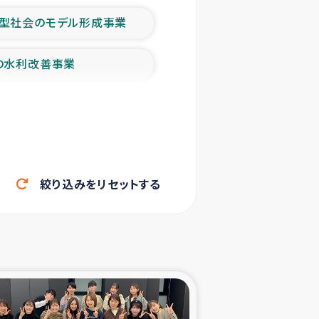
型社会のモデル形成事業
の水利改善事業
農業の支援事業
洪水被災者支援
絞り込みをリセットする
帰還民の生活再建支援
ェシの地震・津波被災者支援
ャフナ県干物事業
部洪水被災者支援