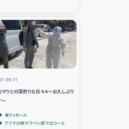
xパルシック
援隊の活動
復興支援
立支援事業
食料支援と農家生産支援
21.06.11
カマウとの深煎りな日々４～お久しぶり
緑化を通じた支援事業
す～
女性グループの生計支援
東ティモール
アイナロ県マウベシ郡でのコーヒ
レード事業