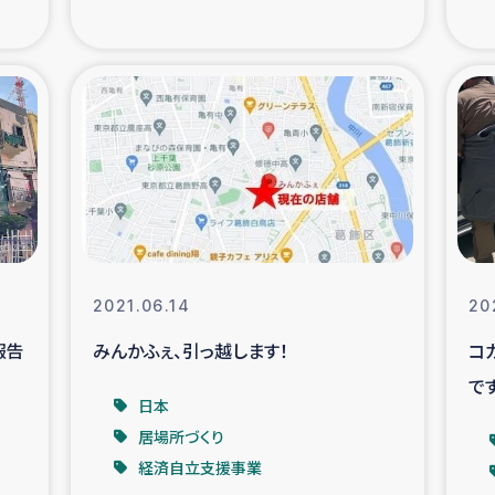
の市民との共生
神原ゼミ
在宅被災者支援
復興応
支援・農業復興支援
漁業
ボランティア日誌
経済自
所づくり
ガザ空爆被災者への
2021.06.14
20
報告
みんかふぇ、引っ越します！
コ
ける羊の畜産支援
ガザ地区での公園の
で
日本
被災住民への緊急支援
ガザ地区酪農を通した
居場所づくり
経済自立支援事業
活改善による栄養改善事業
フェアト