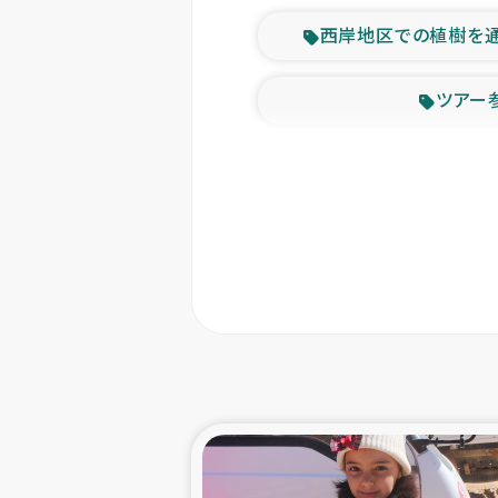
西岸地区での植樹を
ツアー
緊急
東ティモー
カカオ生
トルコにおける
スリランカ ムライテ
スリランカ