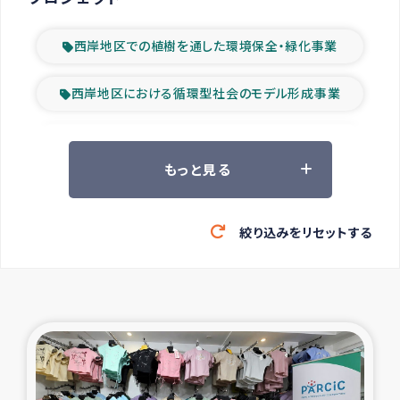
西岸地区での植樹を通した環境保全・緑化事業
西岸地区における循環型社会のモデル形成事業
ツアー参加者の声
もっと見る
山間部農村の水利改善事業
絞り込みをリセットする
緊急救援の時代
森林保全型農業の支援事業
東ティモール豪雨緊急支援
大雨による洪水被災者支援