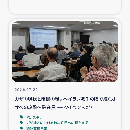
復興応援隊の活動
仮設住宅生活支援・農業復興支援
漁業復興支援
インターン・ボランティア日誌
経済自立支援事業
居場所づくり
2026.07.29
ガザの現状と市民の想い～イラン戦争の陰で続くガ
ガザ空爆被災者への食料支援と農家生産支援
ザへの攻撃～駐在員トークイベントより
パレスチナ
ガザ地区における羊の畜産支援
ガザ地区における被災住民への緊急支援
緊急支援事業