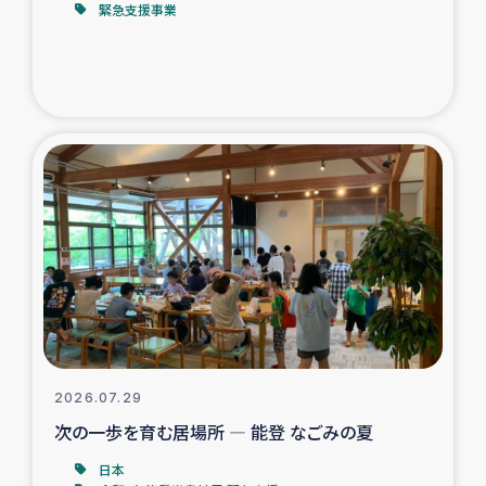
緊急支援事業
トルコ・シリア地震被災者支援
デニヤヤ小規模紅茶農家支援
コーヒー生産者支援
アイナロ県マウベシ郡でのコーヒー畑改善事業
ベイルート大規模爆発被災者支援
女性の生計向上支援
アグロフォレストリー（カカオ）事業
2026.07.29
次の一歩を育む居場所 ― 能登 なごみの夏
日本