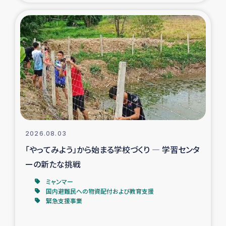
タイ国境ミャンマー移民子ども支援
漁民によるマングローブ植林活動
レバノンでのシリア難民への食糧・越冬支援
レバノンにおける緊急支援
レバノンでのシリア難民への教育支援事業
2026.08.03
レバノンでのシリア難民・レバノン人への農業支援
「やってみよう」から始まる学校づくり ― 学習センタ
ーの新たな挑戦
海外ルーツの市民との共生
ミャンマー
神原ゼミxパルシック
国内避難民への物資配付および教育支援
緊急支援事業
石巻市街地在宅被災者支援