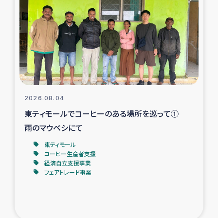
スリランカの南北女性をつなぐサリー・リサイクル・プロ
ジェクト
復興支援事業
民際教育事業
女性グループPIFWANITAによる食品加工事業
2026.08.04
東ティモールでコーヒーのある場所を巡って①
ガザ人道支援
雨のマウベシにて
令和6年能登半島地震 緊急支援
東ティモール
コーヒー生産者支援
経済自立支援事業
国内避難民への物資配付および教育支援
フェアトレード事業
ミャンマー緊急支援