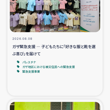
カカオ生産者支援事業
シリア国内避難民・帰還民の生活再建支援
トルコにおけるシリア難民支援事業
2026.08.08
インドネシア中部 スラウェシの地震・津波被災者支援
ガザ緊急支援 ― 子どもたちに「好きな服と靴を選
ぶ喜び」を届けて
スリランカ ムライティブ県帰還民の生活再建支援
パレスチナ
ガザ地区における被災住民への緊急支援
緊急支援事業
スリランカ ジャフナ県干物事業
スリランカ 緊急人道支援
スリランカ南部洪水被災者支援