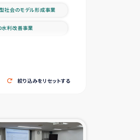
型社会のモデル形成事業
の水利改善事業
農業の支援事業
洪水被災者支援
絞り込みをリセットする
帰還民の生活再建支援
ェシの地震・津波被災者支援
ャフナ県干物事業
部洪水被災者支援