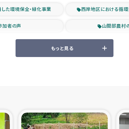
通した環境保全・緑化事業
西岸地区における循環
参加者の声
山間部農村
救援の時代
森林保全型
もっと見る
ル豪雨緊急支援
大雨による
産者支援事業
シリア国内避難民・
シリア難民支援事業
インドネシア中部 スラウ
ィブ県帰還民の生活再建支援
スリランカ ジ
 緊急人道支援
スリランカ南