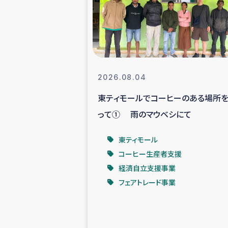
スリランカの南北女性をつ
ェ
民際
2026.08.04
東ティモールでコーヒーのある場所
ガザ
って① 雨のマウベシにて
国内避難民への物
東ティモール
コーヒー生産者支援
タイ国境ミャン
経済自立支援事業
フェアトレード事業
レバノンでのシリア
レバノンでのシリ