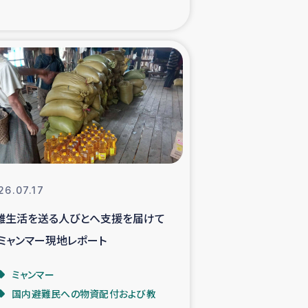
xパルシック
援隊の活動
復興支援
立支援事業
食料支援と農家生産支援
26.07.17
難生活を送る人びとへ支援を届けて
緑化を通じた支援事業
 ミャンマー現地レポート
女性グループの生計支援
ミャンマー
国内避難民への物資配付および教
レード事業