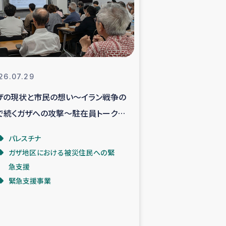
支援事業
NITAによる食品加工事業
26.07.29
ザの現状と市民の想い～イラン戦争の
島地震 緊急支援
で続くガザへの攻撃～駐在員トークイ
ー緊急支援
ントより
パレスチナ
ガザ地区における被災住民への緊
グローブ植林活動
急支援
緊急支援事業
おける緊急支援
・レバノン人への農業支援