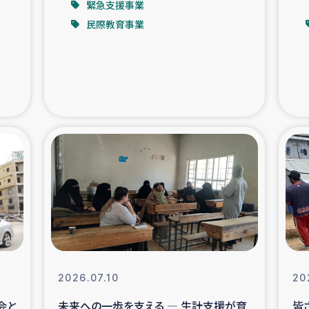
緊急支援事業
民際教育事業
支援事業
女性の生計向上を通じ
際教育
食
ア地震被災者支援
デニヤヤ小規
ー生産者支援
アイナロ県マウベシ郡
規模爆発被災者支援
女性の生
トリー（カカオ）事業
2026.07.10
20
会と
未来への一歩を支える ― 生計支援が育
皆