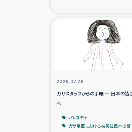
海外ルーツ
石巻市街地
仮設住宅生活
インターン・
居場
2026.07.29
ガザスタッフからの手紙 ― 日本の皆
ガザ地区にお
へ
ガザ地区における
パレスチナ
ガザ地区における被災住民への緊
ふりかけ普及と食生