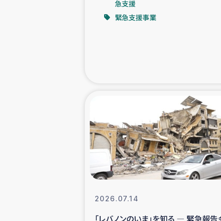
急支援
緊急支援事業
緊急
民
トルコ・シリ
コーヒ
ベイルート大
アグロフォレス
2026.07.14
「レバノンのいま」を知る ― 緊急報告