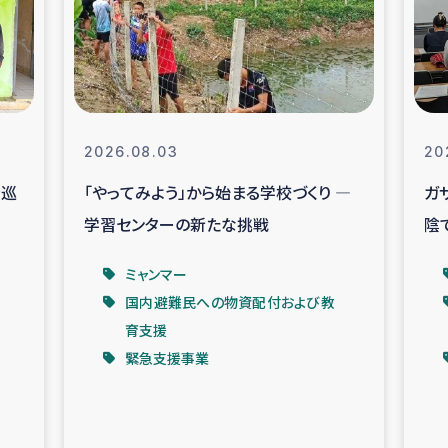
なぐサリー・リサイクル・プロジ
復興
クト
教育事業
女性グループPIFWA
2026.08.03
20
を巡
「やってみよう」から始まる学校づくり ―
ガ
人道支援
令和6年能登半
学習センターの新たな挑戦
陰
資配付および教育支援
ミャンマ
ベ
ミャンマー
国内避難民への物資配付および教
マー移民子ども支援
漁民によるマン
育支援
緊急支援事業
難民への食糧・越冬支援
レバノンに
ア難民への教育支援事業
レバノンでのシリア難民