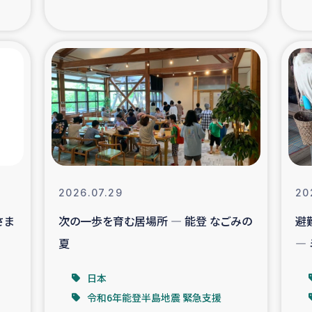
の市民との共生
神原ゼミ
在宅被災者支援
復興応
支援・農業復興支援
漁業
ボランティア日誌
経済自
所づくり
ガザ空爆被災者への
2026.07.29
20
さま
次の一歩を育む居場所 ― 能登 なごみの
避
ける羊の畜産支援
ガザ地区での公園の
夏
―
被災住民への緊急支援
ガザ地区酪農を通した
日本
令和6年能登半島地震 緊急支援
活改善による栄養改善事業
フェアト