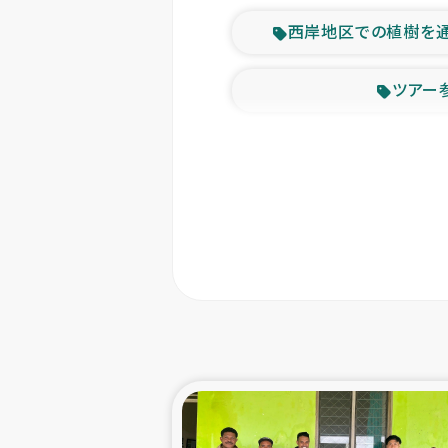
西岸地区での植樹を
ツアー
緊急
東ティモー
カカオ生
トルコにおける
スリランカ ムライテ
スリランカ