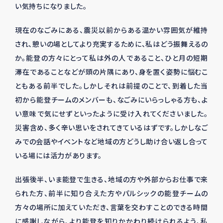
い気持ちになりました。
現在のなごみにある、震災以前からある温かい雰囲気が維持
され、憩いの場としてより充実するために、私はどう振舞えるの
か。能登の方々にとって私は外の人であること、ひと月の短期
滞在であることなどが頭の片隅にあり、身を置く姿勢に悩むこ
ともある前半でした。しかしそれは前提のことで、到着した当
初から能登チームのメンバーも、なごみにいらっしゃる方も、よ
い意味で気にせずといったように受け入れてくださいました。
災害含め、多く辛い思いをされてきているはずです。しかしなご
みでの会話やイベントなど地域の方どうし助け合い返し合って
いる場には活力があります。
出張後半、いま能登で生きる、地域の方や外部からお仕事で来
られた方、前半に知り合えた方やパルシックの能登チームの
方々の場所に加えていただき、言葉を交わすことのできる時間
に感謝しながら、より能登を知りかかわり続けられるよう、私