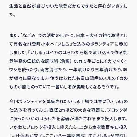
生活と自然が結びついた能登だからできたと得心がいきまし
た。
また、「なごみ」での活動のほかに、日本三大イカ釣り漁港とし
て有名な能登町小木へ『いしる』仕込みのボランティアに参加
しました。『いしる』はイカのはらわたを塩で漬け込んで作る能
登半島の伝統的な調味料（魚醤）で、作り手ごとにイカでなくイ
ワシを使ったり、両方混ぜたり、一年漬けたり三年漬けたり、味
が様々に異なります。使うはらわたも富山湾産のスルメイカの
ものが脂ものっていて一番いしるが美味しくなるそうです。
今回ボランティアを募集されたいしる工場では春に『いしる』の
仕込みを行っており、直径
2m
ほどの大きな容器に、ブロック状
に凍ったいかのはらわたを容器が満たされるまで投入します。
いかわたブロックを投入し終えたら、上から塩を数百キロ投入
し、仕込みが完了。ここから一年間熟成して『いしる』が完成し