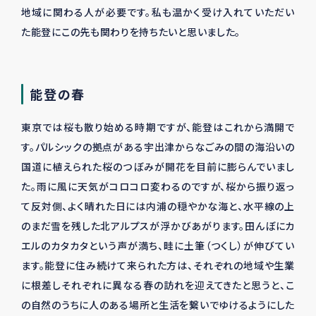
地域に関わる人が必要です。私も温かく受け入れていただい
た能登にこの先も関わりを持ちたいと思いました。
能登の春
東京では桜も散り始める時期ですが、能登はこれから満開で
す。パルシックの拠点がある宇出津からなごみの間の海沿いの
国道に植えられた桜のつぼみが開花を目前に膨らんでいまし
た。雨に風に天気がコロコロ変わるのですが、桜から振り返っ
て反対側、よく晴れた日には内浦の穏やかな海と、水平線の上
のまだ雪を残した北アルプスが浮かびあがります。田んぼにカ
エルのカタカタという声が満ち、畦に土筆（つくし）が伸びてい
ます。能登に住み続けて来られた方は、それぞれの地域や生業
に根差しそれぞれに異なる春の訪れを迎えてきたと思うと、こ
の自然のうちに人のある場所と生活を繋いでゆけるようにした