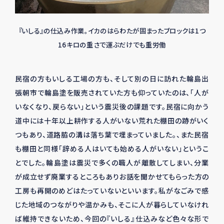
『いしる』の仕込み作業。イカのはらわたが固まったブロックは1つ
16キロの重さで運ぶだけでも重労働
民宿の方もいしる工場の方も、そして別の日に訪れた輪島出
張朝市で輪島塗を販売されていた方も仰っていたのは、「人が
いなくなり、戻らない」という震災後の課題です。民宿に向かう
道中には十年以上耕作する人がいない荒れた棚田の跡がいく
つもあり、道路脇の溝は落ち葉で埋まっていました。、また民宿
も棚田と同様「辞める人はいても始める人がいない」というこ
とでした。輪島塗は震災で多くの職人が離散してしまい、分業
が成立せず廃業するところもありお話を聞かせてもらった方の
工房も再開のめどはたっていないといいます。私がなごみで感
じた地域のつながりや温かみも、そこに人が暮らしていなけれ
ば維持できないため、今回の『いしる』仕込みなど色々な形で