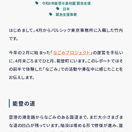
令和6年能登半島地震 緊急支援
日本
緊急支援事業
はじめまして。
4
月からパルシック東京事務所に入職した竹内
です。
今年の２月に始まった「
なごみプロジェクト
」の運営を手伝い
に、
4
月末ごろまでひと月、能登町にいます。このレポートではそ
の前半で体験した「なごみ」での活動や滞在中に感じたことを
お伝えします。
能登の道
空港の滑走路からなごみのある国道まで、まだ大小さまざま
な道の凹凸が残っています。陥没は埋める形で修復が進み、崖