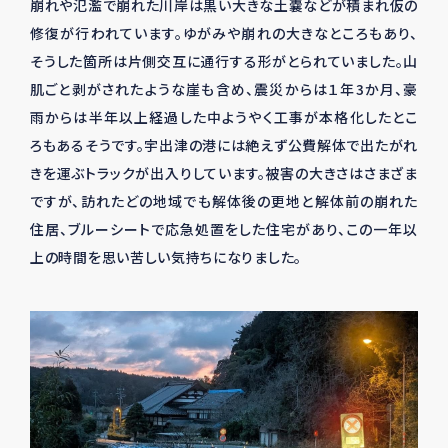
崩れや氾濫で崩れた川岸は黒い大きな土嚢などが積まれ仮の
修復が行われています。ゆがみや崩れの大きなところもあり、
そうした箇所は片側交互に通行する形がとられていました。山
肌ごと剥がされたような崖も含め、震災からは１年
3
か月、豪
雨からは半年以上経過した中ようやく工事が本格化したとこ
ろもあるそうです。宇出津の港には絶えず公費解体で出たがれ
きを運ぶトラックが出入りしています。被害の大きさはさまざま
ですが、訪れたどの地域でも解体後の更地と解体前の崩れた
住居、ブルーシートで応急処置をした住宅があり、この一年以
上の時間を思い苦しい気持ちになりました。