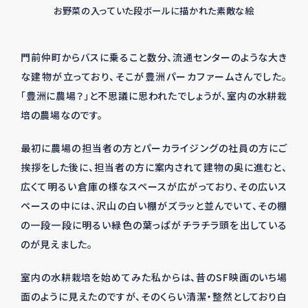
お野菜の入っていた段ボールに描かれた素敵な絵
門前仲町からバスに乗ること数分、流通センターのような大き
な建物が立っており、そこが豊洲パーカファームさんでした。
「豊洲に農場？」と不思議に思われたでしょうが、室内の水耕栽
培の農場なのです。
最初に農場の担当者の方とパーカライジングの社員の方にご
挨拶をした後に、担当者の方に案内されて建物の奥に進むと、
広くて明るい倉庫の様なスペースが広がっており、その広いス
ペースの中には、沢山の白い棚がズラッと並んでいて、その棚
の一段一段に明るい緑色の葉っぱがチラチラ頭を出している
のが見えました。
室内の水耕栽培を始めてみた私からは、昔の
SF
映画のいち場
面のように見えたのですが、そのくらい清潔・整然としており白