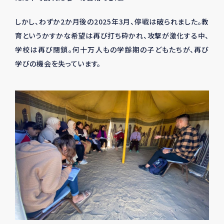
しかし、わずか
2
か月後の
2025
年
3
月、停戦は破られました。教
育というかすかな希望は再び打ち砕かれ、攻撃が激化する中、
学校は再び閉鎖。何十万人もの学齢期の子どもたちが、再び
学びの機会を失っています。