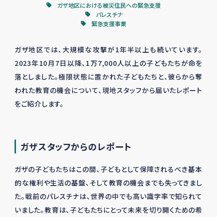
ガザ地区における被災住民への緊急支援
パレスチナ
緊急支援事業
ガザ地区では、大規模な攻撃が
1
年半以上も続いています。
2023
年
10
月
7
日以降、
1
万
7,000
人以上の子どもたちが命を
落としました。極限状態に置かれた子どもたちと、彼らから奪
われた教育の機会について、現地スタッフから届いたレポート
をご紹介します。
ガザスタッフからのレポート
ガザの子どもたちはこの間、子どもとして保障されるべき基本
的な権利や生活の基盤、そして教育の機会までも失ってきまし
た。戦前のパレスチナは、世界の中でも高い識字率で知られて
いました。教育は、子どもたちにとって未来を切り開くための希