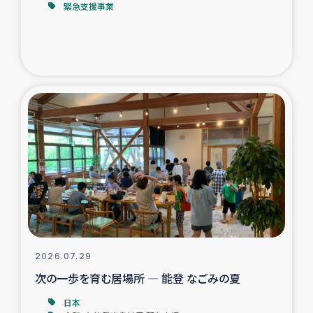
緊急支援事業
トルコ・シリア地震被災者支援
デニヤヤ小規模紅茶農家支援
コーヒー生産者支援
アイナロ県マウベシ郡でのコーヒー畑改善事業
ベイルート大規模爆発被災者支援
女性の生計向上支援
アグロフォレストリー（カカオ）事業
2026.07.29
次の一歩を育む居場所 ― 能登 なごみの夏
日本