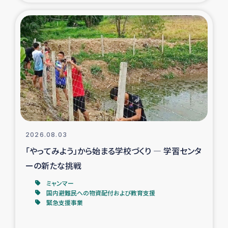
タイ国境ミャンマー移民子ども支援
漁民によるマングローブ植林活動
レバノンでのシリア難民への食糧・越冬支援
レバノンにおける緊急支援
レバノンでのシリア難民への教育支援事業
2026.08.03
レバノンでのシリア難民・レバノン人への農業支援
「やってみよう」から始まる学校づくり ― 学習センタ
ーの新たな挑戦
海外ルーツの市民との共生
ミャンマー
神原ゼミxパルシック
国内避難民への物資配付および教育支援
緊急支援事業
石巻市街地在宅被災者支援