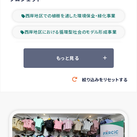
西岸地区での植樹を通した環境保全・緑化事業
西岸地区における循環型社会のモデル形成事業
ツアー参加者の声
もっと見る
山間部農村の水利改善事業
絞り込みをリセットする
緊急救援の時代
森林保全型農業の支援事業
東ティモール豪雨緊急支援
大雨による洪水被災者支援