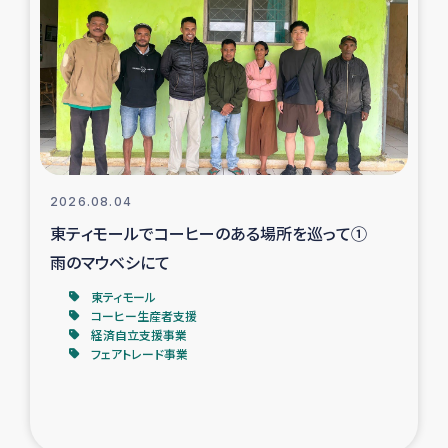
スリランカの南北女性をつなぐサリー・リサイクル・プロ
ジェクト
復興支援事業
民際教育事業
女性グループPIFWANITAによる食品加工事業
2026.08.04
東ティモールでコーヒーのある場所を巡って①
ガザ人道支援
雨のマウベシにて
令和6年能登半島地震 緊急支援
東ティモール
コーヒー生産者支援
経済自立支援事業
国内避難民への物資配付および教育支援
フェアトレード事業
ミャンマー緊急支援