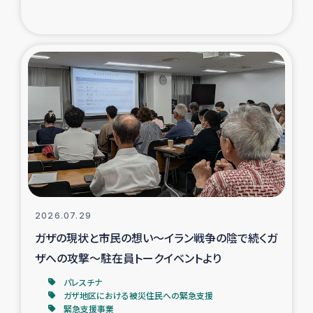
復興応援隊の活動
仮設住宅生活支援・農業復興支援
漁業復興支援
インターン・ボランティア日誌
経済自立支援事業
居場所づくり
2026.07.29
ガザの現状と市民の想い～イラン戦争の陰で続くガ
ガザ空爆被災者への食料支援と農家生産支援
ザへの攻撃～駐在員トークイベントより
パレスチナ
ガザ地区における羊の畜産支援
ガザ地区における被災住民への緊急支援
緊急支援事業