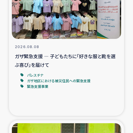
カカオ生産者支援事業
シリア国内避難民・帰還民の生活再建支援
トルコにおけるシリア難民支援事業
2026.08.08
インドネシア中部 スラウェシの地震・津波被災者支援
ガザ緊急支援 ― 子どもたちに「好きな服と靴を選
ぶ喜び」を届けて
スリランカ ムライティブ県帰還民の生活再建支援
パレスチナ
ガザ地区における被災住民への緊急支援
緊急支援事業
スリランカ ジャフナ県干物事業
スリランカ 緊急人道支援
スリランカ南部洪水被災者支援