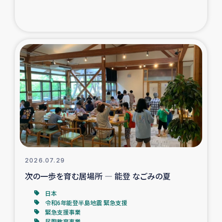
ガザ地区での公園の緑化を通じた支援事業
ガザ地区における被災住民への緊急支援
ガザ地区酪農を通した女性グループの生計支援
ふりかけ普及と食生活改善による栄養改善事業
フェアトレード事業
緊急支援事業
2026.07.29
女性の生計向上を通じた子どもの栄養改善事業
次の一歩を育む居場所 ― 能登 なごみの夏
民際教育
日本
令和6年能登半島地震 緊急支援
緊急支援事業
食べる
民際教育事業