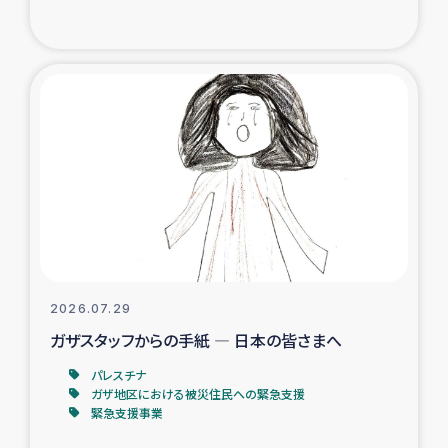
復興応援隊の活動
仮設住宅生活支援・農業復興支援
漁業復興支援
インターン・ボランティア日誌
経済自立支援事業
居場所づくり
2026.07.29
ガザスタッフからの手紙 ― 日本の皆さまへ
ガザ空爆被災者への食料支援と農家生産支援
パレスチナ
ガザ地区における被災住民への緊急支援
ガザ地区における羊の畜産支援
緊急支援事業