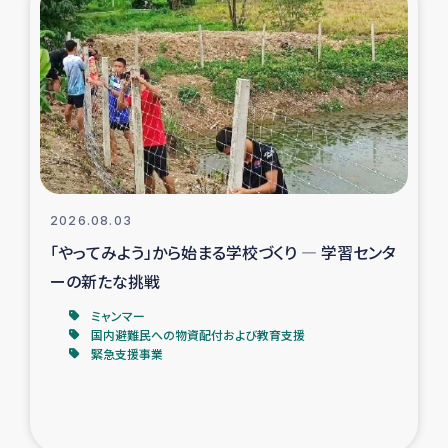
スリランカの南北女性をつなぐサリー・リサイクル・プロ
ジェクト
復興支援事業
民際教育事業
女性グループPIFWANITAによる食品加工事業
2026.08.03
ガザ人道支援
「やってみよう」から始まる学校づくり ― 学習センタ
ーの新たな挑戦
令和6年能登半島地震 緊急支援
ミャンマー
国内避難民への物資配付および教育支援
国内避難民への物資配付および教育支援
緊急支援事業
ミャンマー緊急支援