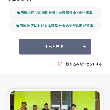
西岸地区での植樹を通した環境保全・緑化事業
西岸地区における循環型社会のモデル形成事業
ツアー参加者の声
もっと見る
山間部農村の水利改善事業
絞り込みをリセットする
緊急救援の時代
森林保全型農業の支援事業
東ティモール豪雨緊急支援
大雨による洪水被災者支援