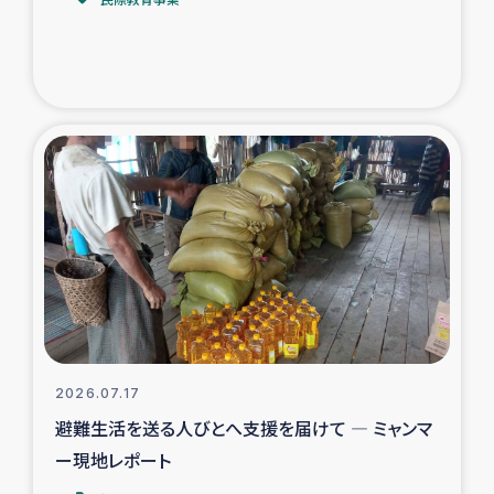
トルコ・シリア地震被災者支援
デニヤヤ小規模紅茶農家支援
コーヒー生産者支援
アイナロ県マウベシ郡でのコーヒー畑改善事業
ベイルート大規模爆発被災者支援
女性の生計向上支援
アグロフォレストリー（カカオ）事業
2026.07.17
避難生活を送る人びとへ支援を届けて ― ミャンマ
ー現地レポート