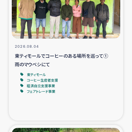
カカオ生産者支援事業
シリア国内避難民・帰還民の生活再建支援
トルコにおけるシリア難民支援事業
2026.08.04
インドネシア中部 スラウェシの地震・津波被災者支援
東ティモールでコーヒーのある場所を巡って①
雨のマウベシにて
スリランカ ムライティブ県帰還民の生活再建支援
東ティモール
コーヒー生産者支援
経済自立支援事業
スリランカ ジャフナ県干物事業
フェアトレード事業
スリランカ 緊急人道支援
スリランカ南部洪水被災者支援