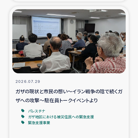
タイ国境ミャンマー移民子ども支援
漁民によるマングローブ植林活動
レバノンでのシリア難民への食糧・越冬支援
レバノンにおける緊急支援
レバノンでのシリア難民への教育支援事業
2026.07.29
レバノンでのシリア難民・レバノン人への農業支援
ガザの現状と市民の想い～イラン戦争の陰で続くガ
ザへの攻撃～駐在員トークイベントより
海外ルーツの市民との共生
パレスチナ
神原ゼミxパルシック
ガザ地区における被災住民への緊急支援
緊急支援事業
石巻市街地在宅被災者支援