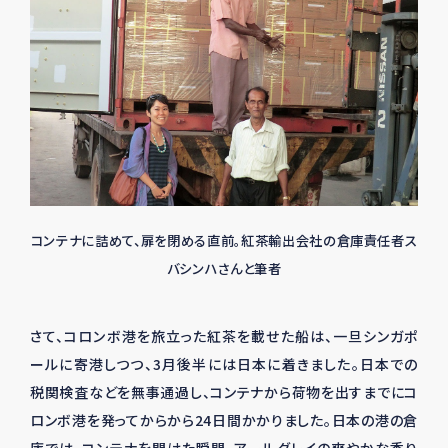
コンテナに詰めて、扉を閉める直前。紅茶輸出会社の倉庫責任者ス
バシンハさんと筆者
さて、コロンボ港を旅立った紅茶を載せた船は、一旦シンガポ
ールに寄港しつつ、3月後半には日本に着きました。日本での
税関検査などを無事通過し、コンテナから荷物を出すまでにコ
ロンボ港を発ってからから24日間かかりました。日本の港の倉
庫では、コンテナを開けた瞬間、アールグレイの爽やかな香り