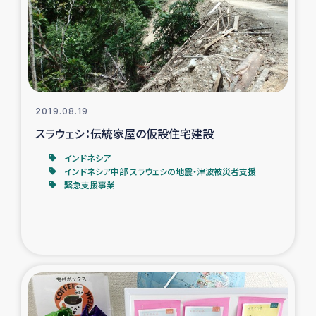
カカオ生産者支援事業
シリア国内避難民・帰還民の生活再建支援
トルコにおけるシリア難民支援事業
2019.08.19
インドネシア中部 スラウェシの地震・津波被災者支援
スラウェシ：伝統家屋の仮設住宅建設
インドネシア
スリランカ ムライティブ県帰還民の生活再建支援
インドネシア中部 スラウェシの地震・津波被災者支援
緊急支援事業
スリランカ ジャフナ県干物事業
スリランカ 緊急人道支援
スリランカ南部洪水被災者支援