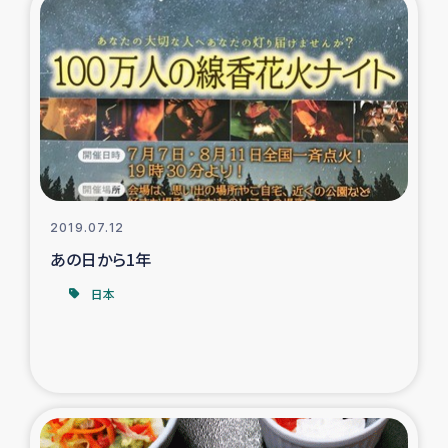
ガザ地区での公園の緑化を通じた支援事業
ガザ地区における被災住民への緊急支援
ガザ地区酪農を通した女性グループの生計支援
ふりかけ普及と食生活改善による栄養改善事業
フェアトレード事業
2019.07.12
あの日から1年
緊急支援事業
日本
女性の生計向上を通じた子どもの栄養改善事業
民際教育
食べる