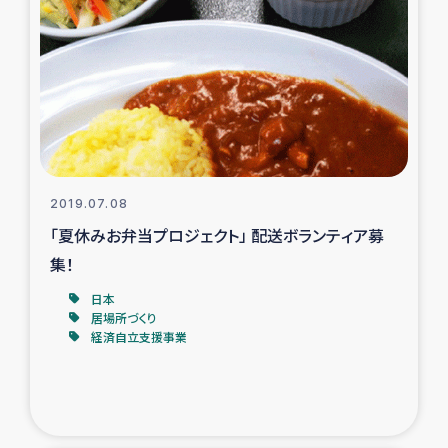
トルコ・シリア地震被災者支援
デニヤヤ小規模紅茶農家支援
コーヒー生産者支援
アイナロ県マウベシ郡でのコーヒー畑改善事業
2019.07.08
「夏休みお弁当プロジェクト」 配送ボランティア募
ベイルート大規模爆発被災者支援
集！
日本
女性の生計向上支援
居場所づくり
経済自立支援事業
アグロフォレストリー（カカオ）事業