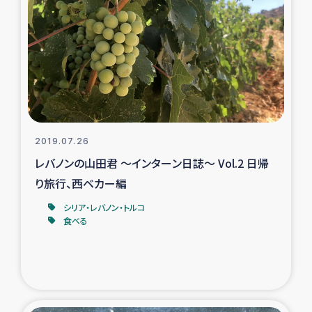
復興応援隊の活動
仮設住宅生活支援・農業復興支援
漁業復興支援
インターン・ボランティア日誌
2019.07.26
レバノンの山田君 ～インターン日誌～ Vol.2 日帰
経済自立支援事業
り旅行、西ベカー編
シリア・レバノン・トルコ
居場所づくり
食べる
ガザ空爆被災者への食料支援と農家生産支援
ガザ地区における羊の畜産支援