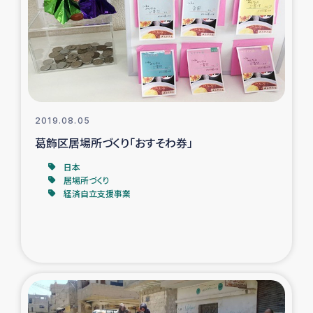
スリランカの南北女性をつなぐサリー・リサイクル・プロ
ジェクト
復興支援事業
民際教育事業
2019.08.05
女性グループPIFWANITAによる食品加工事業
葛飾区居場所づくり「おすそわ券」
日本
ガザ人道支援
居場所づくり
経済自立支援事業
令和6年能登半島地震 緊急支援
国内避難民への物資配付および教育支援
ミャンマー緊急支援