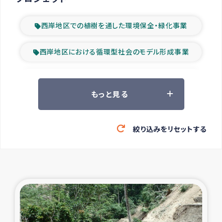
西岸地区での植樹を通した環境保全・緑化事業
西岸地区における循環型社会のモデル形成事業
ツアー参加者の声
もっと見る
山間部農村の水利改善事業
絞り込みをリセットする
緊急救援の時代
森林保全型農業の支援事業
東ティモール豪雨緊急支援
大雨による洪水被災者支援