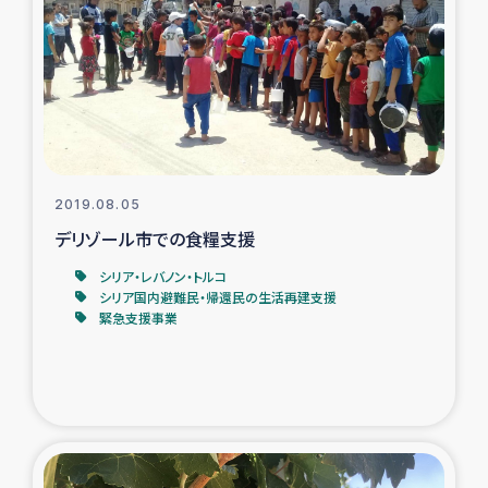
タイ国境ミャンマー移民子ども支援
漁民によるマングローブ植林活動
レバノンでのシリア難民への食糧・越冬支援
レバノンにおける緊急支援
2019.08.05
デリゾール市での食糧支援
レバノンでのシリア難民への教育支援事業
シリア・レバノン・トルコ
レバノンでのシリア難民・レバノン人への農業支援
シリア国内避難民・帰還民の生活再建支援
緊急支援事業
海外ルーツの市民との共生
神原ゼミxパルシック
石巻市街地在宅被災者支援