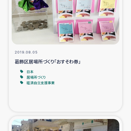
タイ国境ミャンマー移民子ども支援
漁民によるマングローブ植林活動
レバノンでのシリア難民への食糧・越冬支援
レバノンにおける緊急支援
2019.08.05
葛飾区居場所づくり「おすそわ券」
レバノンでのシリア難民への教育支援事業
日本
居場所づくり
レバノンでのシリア難民・レバノン人への農業支援
経済自立支援事業
海外ルーツの市民との共生
神原ゼミxパルシック
石巻市街地在宅被災者支援