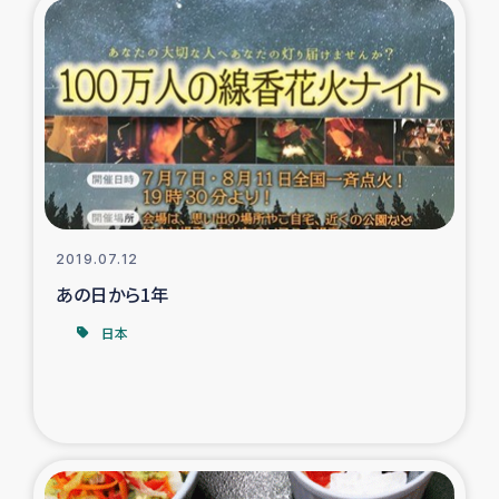
トルコ・シリア地震被災者支援
デニヤヤ小規模紅茶農家支援
コーヒー生産者支援
アイナロ県マウベシ郡でのコーヒー畑改善事業
2019.07.12
ベイルート大規模爆発被災者支援
あの日から1年
日本
女性の生計向上支援
アグロフォレストリー（カカオ）事業