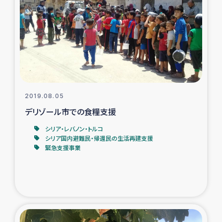
復興応援隊の活動
仮設住宅生活支援・農業復興支援
漁業復興支援
インターン・ボランティア日誌
2019.08.05
デリゾール市での食糧支援
経済自立支援事業
シリア・レバノン・トルコ
シリア国内避難民・帰還民の生活再建支援
緊急支援事業
居場所づくり
ガザ空爆被災者への食料支援と農家生産支援
ガザ地区における羊の畜産支援