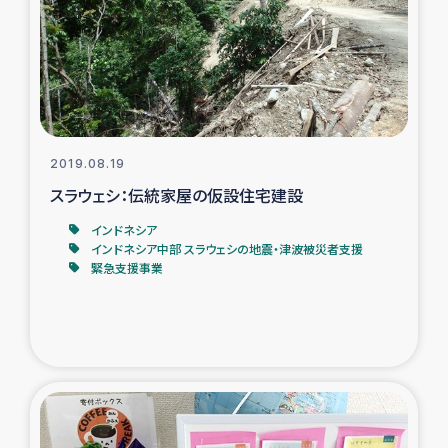
スリランカの南北女性をつなぐサリー・リサイクル・プロ
ジェクト
復興支援事業
民際教育事業
2019.08.19
女性グループPIFWANITAによる食品加工事業
スラウェシ：伝統家屋の仮設住宅建設
インドネシア
ガザ人道支援
インドネシア中部 スラウェシの地震・津波被災者支援
緊急支援事業
令和6年能登半島地震 緊急支援
国内避難民への物資配付および教育支援
ミャンマー緊急支援