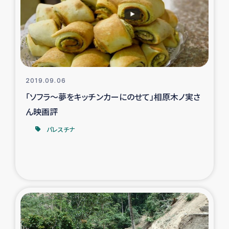
カカオ生産者支援事業
シリア国内避難民・帰還民の生活再建支援
トルコにおけるシリア難民支援事業
2019.09.06
インドネシア中部 スラウェシの地震・津波被災者支援
「ソフラ～夢をキッチンカーにのせて」相原木ノ実さ
ん映画評
スリランカ ムライティブ県帰還民の生活再建支援
パレスチナ
スリランカ ジャフナ県干物事業
スリランカ 緊急人道支援
スリランカ南部洪水被災者支援