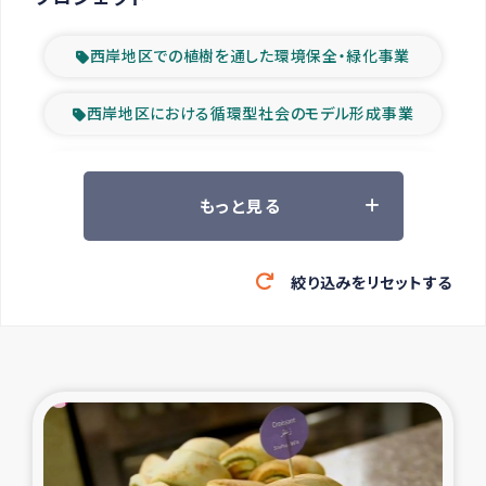
西岸地区での植樹を通した環境保全・緑化事業
西岸地区における循環型社会のモデル形成事業
ツアー参加者の声
もっと見る
山間部農村の水利改善事業
絞り込みをリセットする
緊急救援の時代
森林保全型農業の支援事業
東ティモール豪雨緊急支援
大雨による洪水被災者支援