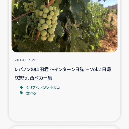
ガザ地区での公園の緑化を通じた支援事業
ガザ地区における被災住民への緊急支援
ガザ地区酪農を通した女性グループの生計支援
ふりかけ普及と食生活改善による栄養改善事業
2019.07.26
フェアトレード事業
レバノンの山田君 ～インターン日誌～ Vol.2 日帰
り旅行、西ベカー編
緊急支援事業
シリア・レバノン・トルコ
食べる
女性の生計向上を通じた子どもの栄養改善事業
民際教育
食べる