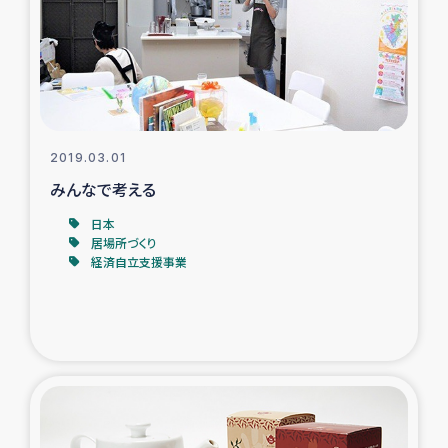
カカオ生産者支援事業
シリア国内避難民・帰還民の生活再建支援
トルコにおけるシリア難民支援事業
2019.03.01
インドネシア中部 スラウェシの地震・津波被災者支援
みんなで考える
日本
スリランカ ムライティブ県帰還民の生活再建支援
居場所づくり
経済自立支援事業
スリランカ ジャフナ県干物事業
スリランカ 緊急人道支援
スリランカ南部洪水被災者支援