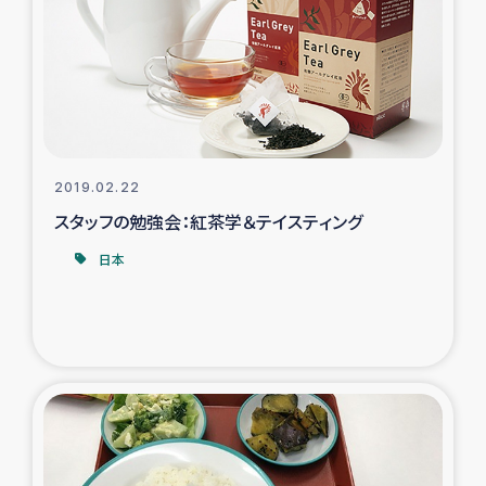
スリランカの南北女性をつなぐサリー・リサイクル・プロ
ジェクト
復興支援事業
民際教育事業
2019.02.22
女性グループPIFWANITAによる食品加工事業
スタッフの勉強会：紅茶学＆テイスティング
日本
ガザ人道支援
令和6年能登半島地震 緊急支援
国内避難民への物資配付および教育支援
ミャンマー緊急支援