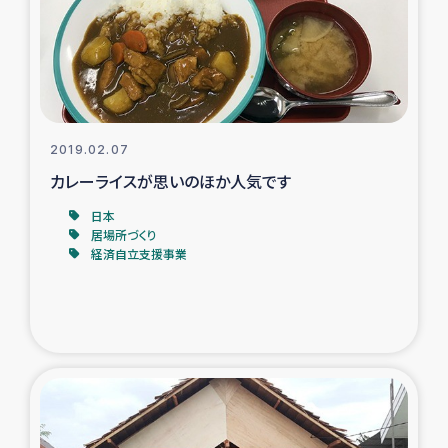
タイ国境ミャンマー移民子ども支援
漁民によるマングローブ植林活動
レバノンでのシリア難民への食糧・越冬支援
2019.02.07
レバノンにおける緊急支援
カレーライスが思いのほか人気です
日本
レバノンでのシリア難民への教育支援事業
居場所づくり
経済自立支援事業
レバノンでのシリア難民・レバノン人への農業支援
海外ルーツの市民との共生
神原ゼミxパルシック
石巻市街地在宅被災者支援