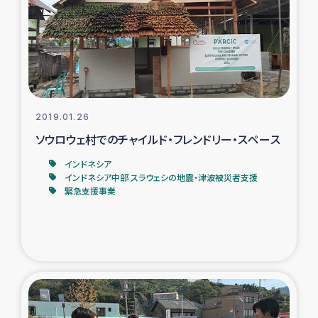
復興応援隊の活動
仮設住宅生活支援・農業復興支援
漁業復興支援
2019.01.26
ソウロウェ村でのチャイルド・フレンドリー・スペース
インターン・ボランティア日誌
インドネシア
経済自立支援事業
インドネシア中部 スラウェシの地震・津波被災者支援
緊急支援事業
居場所づくり
ガザ空爆被災者への食料支援と農家生産支援
ガザ地区における羊の畜産支援