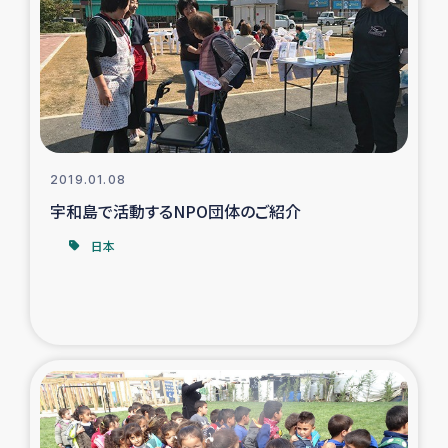
ガザ地区での公園の緑化を通じた支援事業
ガザ地区における被災住民への緊急支援
ガザ地区酪農を通した女性グループの生計支援
ふりかけ普及と食生活改善による栄養改善事業
2019.01.08
宇和島で活動するNPO団体のご紹介
フェアトレード事業
日本
緊急支援事業
女性の生計向上を通じた子どもの栄養改善事業
民際教育
食べる