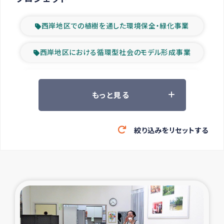
西岸地区での植樹を通した環境保全・緑化事業
西岸地区における循環型社会のモデル形成事業
ツアー参加者の声
もっと見る
山間部農村の水利改善事業
絞り込みをリセットする
緊急救援の時代
森林保全型農業の支援事業
東ティモール豪雨緊急支援
大雨による洪水被災者支援