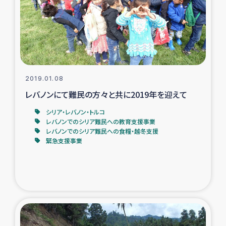
トルコ・シリア地震被災者支援
デニヤヤ小規模紅茶農家支援
コーヒー生産者支援
2019.01.08
レバノンにて難民の方々と共に2019年を迎えて
アイナロ県マウベシ郡でのコーヒー畑改善事業
シリア・レバノン・トルコ
レバノンでのシリア難民への教育支援事業
ベイルート大規模爆発被災者支援
レバノンでのシリア難民への食糧・越冬支援
緊急支援事業
女性の生計向上支援
アグロフォレストリー（カカオ）事業