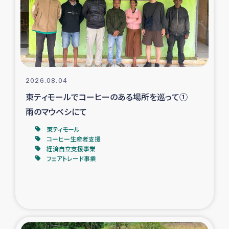
カカオ生産者支援事業
シリア国内避難民・帰還民の生活再建支援
トルコにおけるシリア難民支援事業
2026.08.04
インドネシア中部 スラウェシの地震・津波被災者支援
東ティモールでコーヒーのある場所を巡って①
雨のマウベシにて
スリランカ ムライティブ県帰還民の生活再建支援
東ティモール
コーヒー生産者支援
経済自立支援事業
スリランカ ジャフナ県干物事業
フェアトレード事業
スリランカ 緊急人道支援
スリランカ南部洪水被災者支援