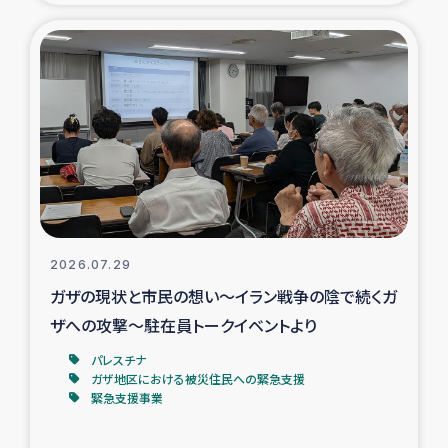
タイ国境ミャンマー移民子ども支援
漁民によるマングローブ植林活動
レバノンでのシリア難民への食糧・越冬支援
レバノンにおける緊急支援
レバノンでのシリア難民への教育支援事業
2026.07.29
レバノンでのシリア難民・レバノン人への農業支援
ガザの現状と市民の想い～イラン戦争の陰で続くガ
ザへの攻撃～駐在員トークイベントより
海外ルーツの市民との共生
パレスチナ
神原ゼミxパルシック
ガザ地区における被災住民への緊急支援
緊急支援事業
石巻市街地在宅被災者支援