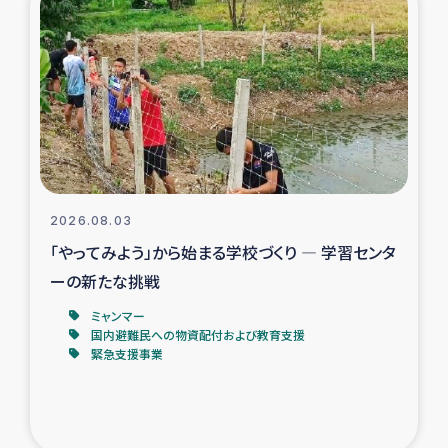
スリランカの南北女性をつなぐサリー・リサイクル・プロ
ジェクト
復興支援事業
民際教育事業
女性グループPIFWANITAによる食品加工事業
2026.08.03
ガザ人道支援
「やってみよう」から始まる学校づくり ― 学習センタ
ーの新たな挑戦
令和6年能登半島地震 緊急支援
ミャンマー
国内避難民への物資配付および教育支援
国内避難民への物資配付および教育支援
緊急支援事業
ミャンマー緊急支援