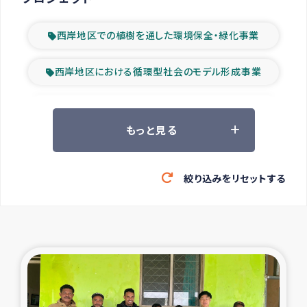
西岸地区での植樹を通した環境保全・緑化事業
西岸地区における循環型社会のモデル形成事業
ツアー参加者の声
もっと見る
山間部農村の水利改善事業
絞り込みをリセットする
緊急救援の時代
森林保全型農業の支援事業
東ティモール豪雨緊急支援
大雨による洪水被災者支援