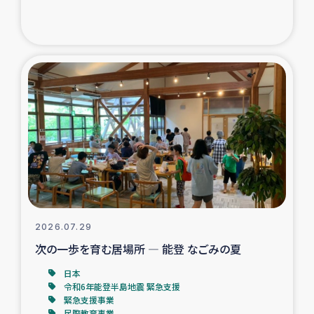
ガザ地区での公園の緑化を通じた支援事業
ガザ地区における被災住民への緊急支援
ガザ地区酪農を通した女性グループの生計支援
ふりかけ普及と食生活改善による栄養改善事業
フェアトレード事業
緊急支援事業
2026.07.29
女性の生計向上を通じた子どもの栄養改善事業
次の一歩を育む居場所 ― 能登 なごみの夏
民際教育
日本
令和6年能登半島地震 緊急支援
緊急支援事業
食べる
民際教育事業