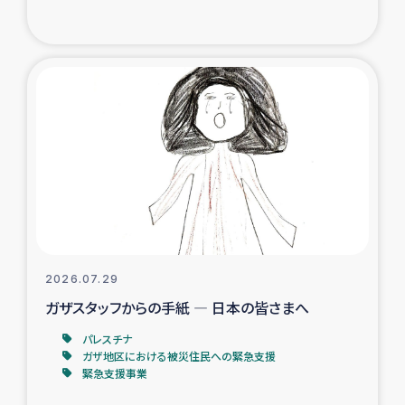
復興応援隊の活動
仮設住宅生活支援・農業復興支援
漁業復興支援
インターン・ボランティア日誌
経済自立支援事業
居場所づくり
2026.07.29
ガザスタッフからの手紙 ― 日本の皆さまへ
ガザ空爆被災者への食料支援と農家生産支援
パレスチナ
ガザ地区における被災住民への緊急支援
ガザ地区における羊の畜産支援
緊急支援事業