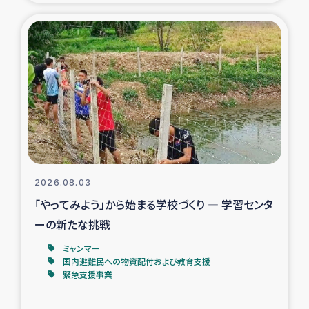
タイ国境ミャンマー移民子ども支援
漁民によるマングローブ植林活動
レバノンでのシリア難民への食糧・越冬支援
レバノンにおける緊急支援
レバノンでのシリア難民への教育支援事業
2026.08.03
レバノンでのシリア難民・レバノン人への農業支援
「やってみよう」から始まる学校づくり ― 学習センタ
ーの新たな挑戦
海外ルーツの市民との共生
ミャンマー
神原ゼミxパルシック
国内避難民への物資配付および教育支援
緊急支援事業
石巻市街地在宅被災者支援