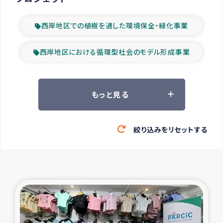
西岸地区での植樹を通した環境保全・緑化事業
西岸地区における循環型社会のモデル形成事業
ツアー参加者の声
もっと見る
山間部農村の水利改善事業
絞り込みをリセットする
緊急救援の時代
森林保全型農業の支援事業
東ティモール豪雨緊急支援
大雨による洪水被災者支援