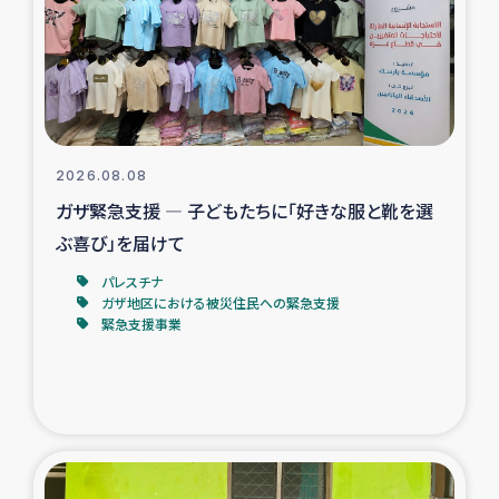
カカオ生産者支援事業
シリア国内避難民・帰還民の生活再建支援
トルコにおけるシリア難民支援事業
2026.08.08
インドネシア中部 スラウェシの地震・津波被災者支援
ガザ緊急支援 ― 子どもたちに「好きな服と靴を選
ぶ喜び」を届けて
スリランカ ムライティブ県帰還民の生活再建支援
パレスチナ
ガザ地区における被災住民への緊急支援
緊急支援事業
スリランカ ジャフナ県干物事業
スリランカ 緊急人道支援
スリランカ南部洪水被災者支援