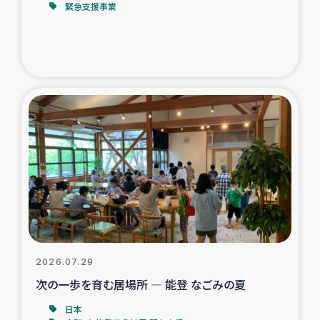
緊急支援事業
トルコ・シリア地震被災者支援
デニヤヤ小規模紅茶農家支援
コーヒー生産者支援
アイナロ県マウベシ郡でのコーヒー畑改善事業
ベイルート大規模爆発被災者支援
女性の生計向上支援
アグロフォレストリー（カカオ）事業
2026.07.29
次の一歩を育む居場所 ― 能登 なごみの夏
日本