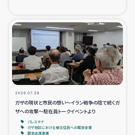
復興応援隊の活動
仮設住宅生活支援・農業復興支援
漁業復興支援
インターン・ボランティア日誌
経済自立支援事業
居場所づくり
2026.07.29
ガザの現状と市民の想い～イラン戦争の陰で続くガ
ガザ空爆被災者への食料支援と農家生産支援
ザへの攻撃～駐在員トークイベントより
パレスチナ
ガザ地区における羊の畜産支援
ガザ地区における被災住民への緊急支援
緊急支援事業