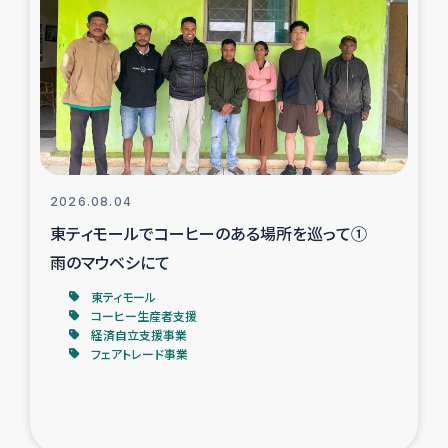
スリランカの南北女性をつなぐサリー・リサイクル・プロ
ジェクト
復興支援事業
民際教育事業
女性グループPIFWANITAによる食品加工事業
2026.08.04
東ティモールでコーヒーのある場所を巡って①
ガザ人道支援
雨のマウベシにて
令和6年能登半島地震 緊急支援
東ティモール
コーヒー生産者支援
経済自立支援事業
国内避難民への物資配付および教育支援
フェアトレード事業
ミャンマー緊急支援