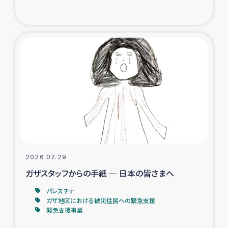
復興応援隊の活動
仮設住宅生活支援・農業復興支援
漁業復興支援
インターン・ボランティア日誌
経済自立支援事業
居場所づくり
2026.07.29
ガザスタッフからの手紙 ― 日本の皆さまへ
ガザ空爆被災者への食料支援と農家生産支援
パレスチナ
ガザ地区における被災住民への緊急支援
ガザ地区における羊の畜産支援
緊急支援事業