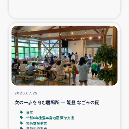
ガザ地区での公園の緑化を通じた支援事業
ガザ地区における被災住民への緊急支援
ガザ地区酪農を通した女性グループの生計支援
ふりかけ普及と食生活改善による栄養改善事業
フェアトレード事業
緊急支援事業
2026.07.29
女性の生計向上を通じた子どもの栄養改善事業
次の一歩を育む居場所 ― 能登 なごみの夏
民際教育
日本
令和6年能登半島地震 緊急支援
緊急支援事業
食べる
民際教育事業