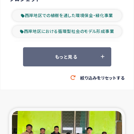
西岸地区での植樹を通した環境保全・緑化事業
西岸地区における循環型社会のモデル形成事業
ツアー参加者の声
もっと見る
山間部農村の水利改善事業
絞り込みをリセットする
緊急救援の時代
森林保全型農業の支援事業
東ティモール豪雨緊急支援
大雨による洪水被災者支援