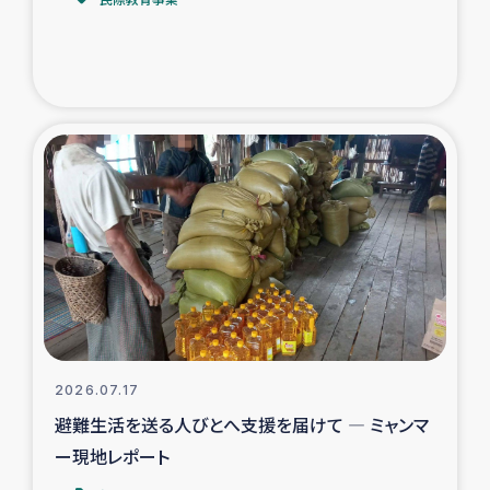
トルコ・シリア地震被災者支援
デニヤヤ小規模紅茶農家支援
コーヒー生産者支援
アイナロ県マウベシ郡でのコーヒー畑改善事業
ベイルート大規模爆発被災者支援
女性の生計向上支援
アグロフォレストリー（カカオ）事業
2026.07.17
避難生活を送る人びとへ支援を届けて ― ミャンマ
ー現地レポート