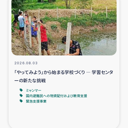
スリランカの南北女性をつなぐサリー・リサイクル・プロ
ジェクト
復興支援事業
民際教育事業
女性グループPIFWANITAによる食品加工事業
2026.08.03
ガザ人道支援
「やってみよう」から始まる学校づくり ― 学習センタ
ーの新たな挑戦
令和6年能登半島地震 緊急支援
ミャンマー
国内避難民への物資配付および教育支援
国内避難民への物資配付および教育支援
緊急支援事業
ミャンマー緊急支援