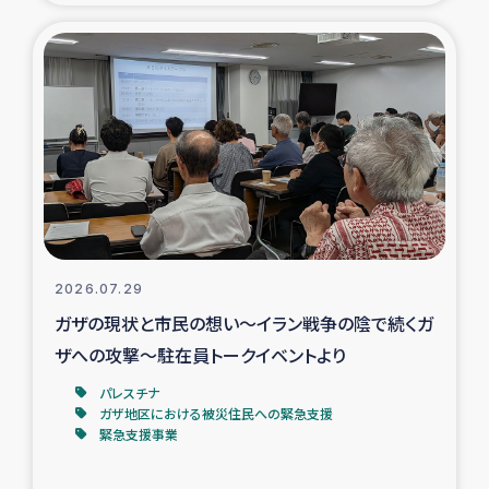
タイ国境ミャンマー移民子ども支援
漁民によるマングローブ植林活動
レバノンでのシリア難民への食糧・越冬支援
レバノンにおける緊急支援
レバノンでのシリア難民への教育支援事業
2026.07.29
レバノンでのシリア難民・レバノン人への農業支援
ガザの現状と市民の想い～イラン戦争の陰で続くガ
ザへの攻撃～駐在員トークイベントより
海外ルーツの市民との共生
パレスチナ
神原ゼミxパルシック
ガザ地区における被災住民への緊急支援
緊急支援事業
石巻市街地在宅被災者支援