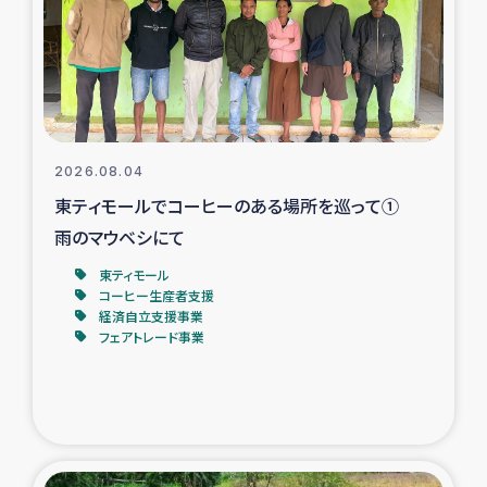
カカオ生産者支援事業
シリア国内避難民・帰還民の生活再建支援
トルコにおけるシリア難民支援事業
2026.08.04
インドネシア中部 スラウェシの地震・津波被災者支援
東ティモールでコーヒーのある場所を巡って①
雨のマウベシにて
スリランカ ムライティブ県帰還民の生活再建支援
東ティモール
コーヒー生産者支援
経済自立支援事業
スリランカ ジャフナ県干物事業
フェアトレード事業
スリランカ 緊急人道支援
スリランカ南部洪水被災者支援