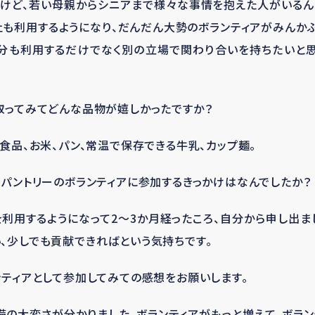
たけど、若い母親からシニアまで様々な事情を抱えた人がいるん
ェも利用するようになり、だんだん大勢のボランティアがみんか
自分も利用するだけでなく別の立場で関わり合いを持ちたいと思
取ってみてどんな品物が嬉しかったですか？
ト食品、お米、パン、常温で保存できる牛乳、カップ麺。
ドパントリーのボランティアに参加するきっかけはなんでしたか？
を利用するようになって
2
～
3
か月経ったころ、自分から申し出ま
、少しでも貢献できればという気持ちです。
ンティアとして参加してみての感想をお願いします。
備の大変さが分かりました。ボランティアがもっと増えて、ボラ