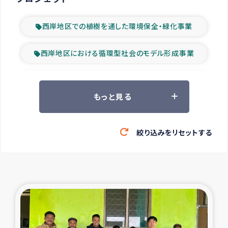
西岸地区での植樹を通した環境保全・緑化事業
西岸地区における循環型社会のモデル形成事業
ツアー参加者の声
もっと見る
山間部農村の水利改善事業
絞り込みをリセットする
緊急救援の時代
森林保全型農業の支援事業
東ティモール豪雨緊急支援
大雨による洪水被災者支援