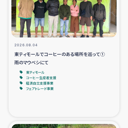
カカオ生産者支援事業
シリア国内避難民・帰還民の生活再建支援
トルコにおけるシリア難民支援事業
2026.08.04
インドネシア中部 スラウェシの地震・津波被災者支援
東ティモールでコーヒーのある場所を巡って①
雨のマウベシにて
スリランカ ムライティブ県帰還民の生活再建支援
東ティモール
コーヒー生産者支援
経済自立支援事業
スリランカ ジャフナ県干物事業
フェアトレード事業
スリランカ 緊急人道支援
スリランカ南部洪水被災者支援