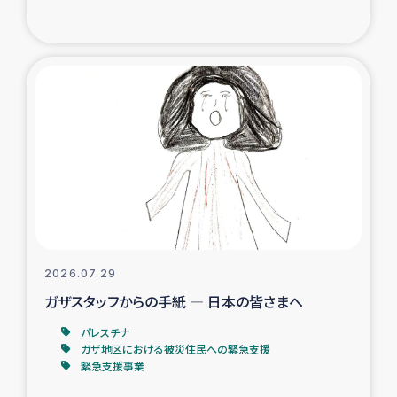
復興応援隊の活動
仮設住宅生活支援・農業復興支援
漁業復興支援
インターン・ボランティア日誌
経済自立支援事業
居場所づくり
2026.07.29
ガザスタッフからの手紙 ― 日本の皆さまへ
ガザ空爆被災者への食料支援と農家生産支援
パレスチナ
ガザ地区における被災住民への緊急支援
ガザ地区における羊の畜産支援
緊急支援事業