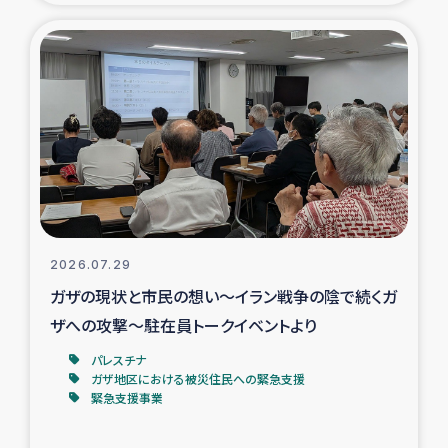
タイ国境ミャンマー移民子ども支援
漁民によるマングローブ植林活動
レバノンでのシリア難民への食糧・越冬支援
レバノンにおける緊急支援
レバノンでのシリア難民への教育支援事業
2026.07.29
レバノンでのシリア難民・レバノン人への農業支援
ガザの現状と市民の想い～イラン戦争の陰で続くガ
ザへの攻撃～駐在員トークイベントより
海外ルーツの市民との共生
パレスチナ
神原ゼミxパルシック
ガザ地区における被災住民への緊急支援
緊急支援事業
石巻市街地在宅被災者支援