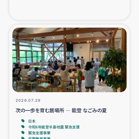
ガザ地区での公園の緑化を通じた支援事業
ガザ地区における被災住民への緊急支援
ガザ地区酪農を通した女性グループの生計支援
ふりかけ普及と食生活改善による栄養改善事業
フェアトレード事業
緊急支援事業
2026.07.29
女性の生計向上を通じた子どもの栄養改善事業
次の一歩を育む居場所 ― 能登 なごみの夏
民際教育
日本
令和6年能登半島地震 緊急支援
緊急支援事業
食べる
民際教育事業