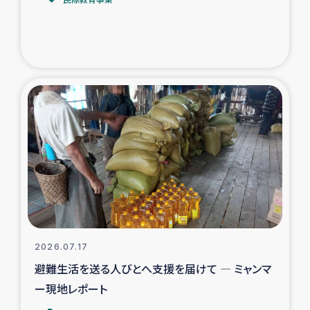
トルコ・シリア地震被災者支援
デニヤヤ小規模紅茶農家支援
コーヒー生産者支援
アイナロ県マウベシ郡でのコーヒー畑改善事業
ベイルート大規模爆発被災者支援
女性の生計向上支援
アグロフォレストリー（カカオ）事業
2026.07.17
避難生活を送る人びとへ支援を届けて ― ミャンマ
ー現地レポート