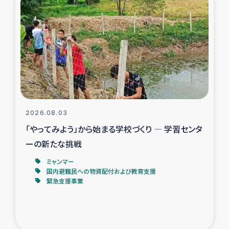
スリランカの南北女性をつなぐサリー・リサイクル・プロ
ジェクト
復興支援事業
民際教育事業
女性グループPIFWANITAによる食品加工事業
2026.08.03
ガザ人道支援
「やってみよう」から始まる学校づくり ― 学習センタ
ーの新たな挑戦
令和6年能登半島地震 緊急支援
ミャンマー
国内避難民への物資配付および教育支援
国内避難民への物資配付および教育支援
緊急支援事業
ミャンマー緊急支援