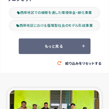
西岸地区での植樹を通した環境保全・緑化事業
西岸地区における循環型社会のモデル形成事業
ツアー参加者の声
もっと見る
山間部農村の水利改善事業
絞り込みをリセットする
緊急救援の時代
森林保全型農業の支援事業
東ティモール豪雨緊急支援
大雨による洪水被災者支援