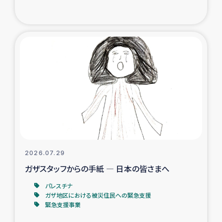
復興応援隊の活動
仮設住宅生活支援・農業復興支援
漁業復興支援
インターン・ボランティア日誌
経済自立支援事業
居場所づくり
2026.07.29
ガザスタッフからの手紙 ― 日本の皆さまへ
ガザ空爆被災者への食料支援と農家生産支援
パレスチナ
ガザ地区における被災住民への緊急支援
ガザ地区における羊の畜産支援
緊急支援事業