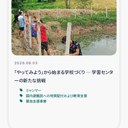
スリランカの南北女性をつなぐサリー・リサイクル・プロ
ジェクト
復興支援事業
民際教育事業
女性グループPIFWANITAによる食品加工事業
2026.08.03
ガザ人道支援
「やってみよう」から始まる学校づくり ― 学習センタ
ーの新たな挑戦
令和6年能登半島地震 緊急支援
ミャンマー
国内避難民への物資配付および教育支援
国内避難民への物資配付および教育支援
緊急支援事業
ミャンマー緊急支援