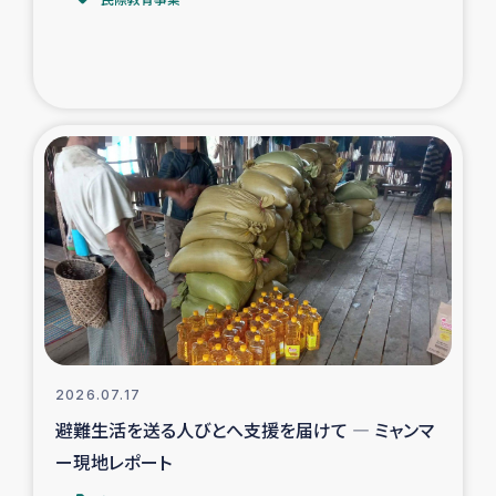
トルコ・シリア地震被災者支援
デニヤヤ小規模紅茶農家支援
コーヒー生産者支援
アイナロ県マウベシ郡でのコーヒー畑改善事業
ベイルート大規模爆発被災者支援
女性の生計向上支援
アグロフォレストリー（カカオ）事業
2026.07.17
避難生活を送る人びとへ支援を届けて ― ミャンマ
ー現地レポート