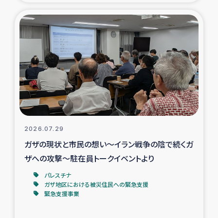
タイ国境ミャンマー移民子ども支援
漁民によるマングローブ植林活動
レバノンでのシリア難民への食糧・越冬支援
レバノンにおける緊急支援
レバノンでのシリア難民への教育支援事業
2026.07.29
レバノンでのシリア難民・レバノン人への農業支援
ガザの現状と市民の想い～イラン戦争の陰で続くガ
ザへの攻撃～駐在員トークイベントより
海外ルーツの市民との共生
パレスチナ
神原ゼミxパルシック
ガザ地区における被災住民への緊急支援
緊急支援事業
石巻市街地在宅被災者支援