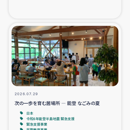
ガザ地区での公園の緑化を通じた支援事業
ガザ地区における被災住民への緊急支援
ガザ地区酪農を通した女性グループの生計支援
ふりかけ普及と食生活改善による栄養改善事業
フェアトレード事業
緊急支援事業
2026.07.29
女性の生計向上を通じた子どもの栄養改善事業
次の一歩を育む居場所 ― 能登 なごみの夏
民際教育
日本
令和6年能登半島地震 緊急支援
緊急支援事業
食べる
民際教育事業