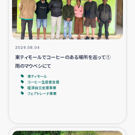
カカオ生産者支援事業
シリア国内避難民・帰還民の生活再建支援
トルコにおけるシリア難民支援事業
2026.08.04
インドネシア中部 スラウェシの地震・津波被災者支援
東ティモールでコーヒーのある場所を巡って①
雨のマウベシにて
スリランカ ムライティブ県帰還民の生活再建支援
東ティモール
コーヒー生産者支援
経済自立支援事業
スリランカ ジャフナ県干物事業
フェアトレード事業
スリランカ 緊急人道支援
スリランカ南部洪水被災者支援