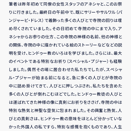
筆者は昨年初めて同僚の女性スタッフのアネシャと、このお祭
りに行きました。最終日の午前中で、既にサリーやサルワル（パ
ンジャービ・ドレス）で着飾った多くの人びとで寺院の回りは埋
め尽くされていました。その日初めて寺院の中にまで入り、ア
ネシャからお参りの仕方、この寺院の神様の名前、他の神様と
の関係、寺院の中に描かれている絵のストーリーなどなどの説
明を受け、ヒンドゥー教のいろはを学びました。さらには、最大
のイベントである特別なお祈り（スペシャル・プジャー）も経験
しました。偶然その場に居合わせた私たちでしたが、スペシャ
ル・プジャーが始まる前になると、急に多くの人びとが寺院の
中に詰め掛けてきて、人びとに押しつぶされ、私たちを含めた
多くの人びとが倒れこむほどでした。ヒンドゥー教徒の人びと
は運ばれてきた神様の像に真剣にお祈りをささげ、寺院の中は
特別な熱気と神聖な空気に包まれました。その興奮と熱気、人
びとの真剣さは、ヒンドゥー教の意味をほとんど分かっていな
かった外国人の私ですら、特別な感慨を抱くものであり、人生