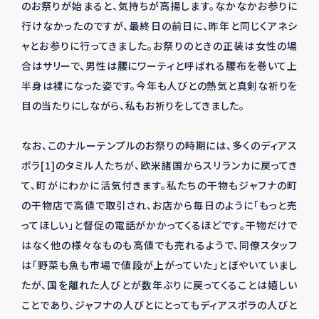
のお祭りが始まると、気持ちが高揚します。なかなかお参りに
行けなかったのですが、最終日の前日に、昨年と同じくアネシ
ャとお参りに行ってきました。お祭りのときの正装は女性の場
合はサリーで、男性は腰にワーティと呼ばれる腰布を巻いて上
半身は裸になった姿です。今年も人びとの熱気と真剣な祈りを
目の当たりにしながら、私もお祈りをしてきました。
なお、このナルーテンプルのお祭りの時期には、多くのディアス
ポラ[1]のタミル人たちが、欧米諸国からスリランカに戻ってき
て、町がにわかに活気付きます。私たちの干物もジャフナの町
の干物店で高値で取引され、お店から毎日のように「もっと売
ってほしい」と督促の電話がかかってくるほどです。干物だけで
はなく他の様々なものも高値でも売れるようで、同僚スタッフ
は「野菜も魚も市場で値段が上がっていた」とぼやいていまし
たが、国を離れた人びとが数年ぶりに戻ってくることは嬉しい
ことであり、ジャフナの人びとにとってもディアスポラの人びと