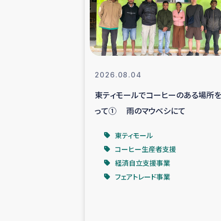
スリランカの南北女性をつ
ェ
民際
2026.08.04
東ティモールでコーヒーのある場所
ガザ
って① 雨のマウベシにて
国内避難民への物
東ティモール
コーヒー生産者支援
タイ国境ミャン
経済自立支援事業
フェアトレード事業
レバノンでのシリア
レバノンでのシリ