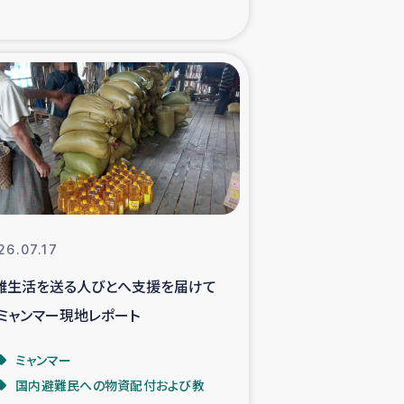
xパルシック
援隊の活動
復興支援
立支援事業
食料支援と農家生産支援
26.07.17
難生活を送る人びとへ支援を届けて
緑化を通じた支援事業
 ミャンマー現地レポート
女性グループの生計支援
ミャンマー
国内避難民への物資配付および教
レード事業