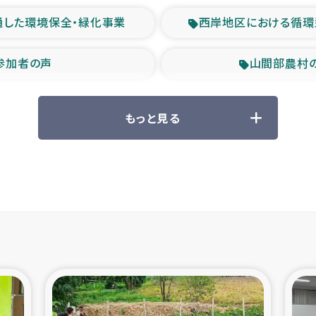
通した環境保全・緑化事業
西岸地区における循環
参加者の声
山間部農村
救援の時代
森林保全型
もっと見る
ル豪雨緊急支援
大雨による
産者支援事業
シリア国内避難民・
シリア難民支援事業
インドネシア中部 スラウ
ィブ県帰還民の生活再建支援
スリランカ ジ
 緊急人道支援
スリランカ南