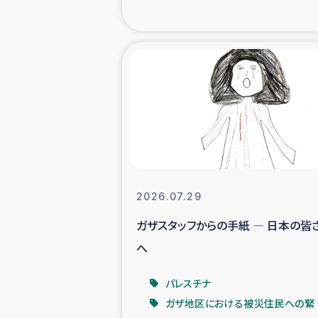
海外ルーツ
石巻市街地
仮設住宅生活
インターン・
居場
2026.07.29
ガザスタッフからの手紙 ― 日本の皆
ガザ地区にお
へ
ガザ地区における
パレスチナ
ガザ地区における被災住民への緊
ふりかけ普及と食生