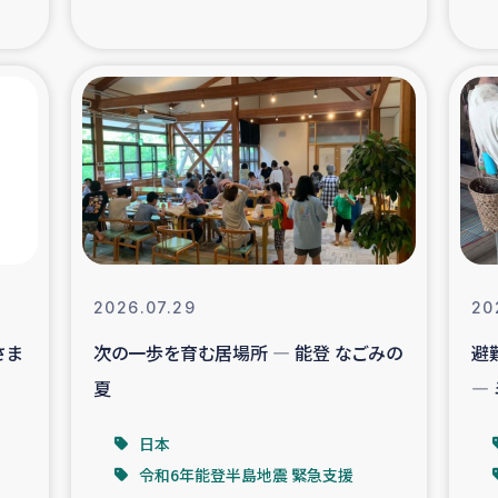
の市民との共生
神原ゼミ
在宅被災者支援
復興応
支援・農業復興支援
漁業
ボランティア日誌
経済自
所づくり
ガザ空爆被災者への
2026.07.29
20
さま
次の一歩を育む居場所 ― 能登 なごみの
避
ける羊の畜産支援
ガザ地区での公園の
夏
―
被災住民への緊急支援
ガザ地区酪農を通した
日本
令和6年能登半島地震 緊急支援
活改善による栄養改善事業
フェアト