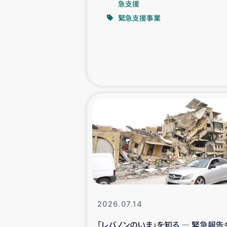
急支援
緊急支援事業
緊急
民
トルコ・シリ
コーヒ
ベイルート大
アグロフォレス
2026.07.14
「レバノンのいま」を知る ― 緊急報告