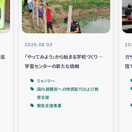
なぐサリー・リサイクル・プロジ
復興
クト
教育事業
女性グループPIFWA
2026.08.03
20
を巡
「やってみよう」から始まる学校づくり ―
ガ
人道支援
令和6年能登半
学習センターの新たな挑戦
陰
資配付および教育支援
ミャンマ
ベ
ミャンマー
国内避難民への物資配付および教
マー移民子ども支援
漁民によるマン
育支援
緊急支援事業
難民への食糧・越冬支援
レバノンに
ア難民への教育支援事業
レバノンでのシリア難民