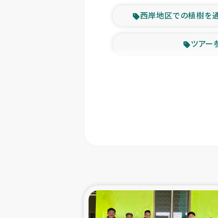
西岸地区での植樹を
ツアー
緊急
東ティモー
カカオ生
トルコにおける
スリランカ ムライテ
スリランカ