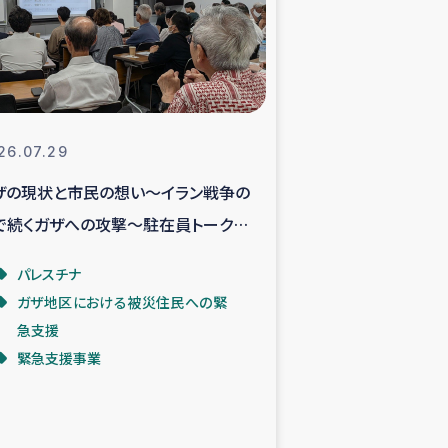
支援事業
NITAによる食品加工事業
26.07.29
ザの現状と市民の想い～イラン戦争の
島地震 緊急支援
で続くガザへの攻撃～駐在員トークイ
ー緊急支援
ントより
パレスチナ
ガザ地区における被災住民への緊
グローブ植林活動
急支援
緊急支援事業
おける緊急支援
・レバノン人への農業支援