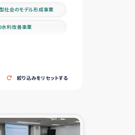
型社会のモデル形成事業
の水利改善事業
農業の支援事業
洪水被災者支援
絞り込みをリセットする
帰還民の生活再建支援
ェシの地震・津波被災者支援
ャフナ県干物事業
部洪水被災者支援