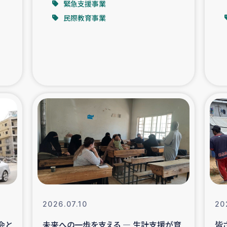
緊急支援事業
民際教育事業
支援事業
女性の生計向上を通じ
際教育
食
ア地震被災者支援
デニヤヤ小規
ー生産者支援
アイナロ県マウベシ郡
規模爆発被災者支援
女性の生
トリー（カカオ）事業
2026.07.10
20
会と
未来への一歩を支える ― 生計支援が育
皆