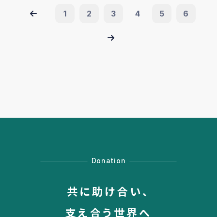
1
2
3
4
5
6
Donation
共に助け合い、
支え合う世界へ