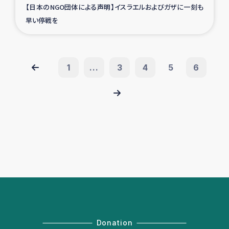
【日本のNGO団体による声明】イスラエルおよびガザに一刻も
早い停戦を
1
...
3
4
5
6
Donation