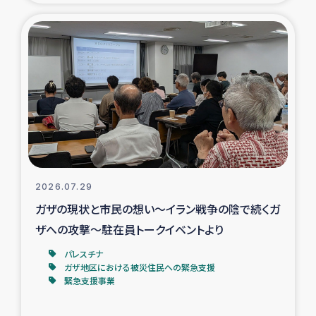
タイ国境ミャンマー移民子ども支援
漁民によるマングローブ植林活動
レバノンでのシリア難民への食糧・越冬支援
レバノンにおける緊急支援
レバノンでのシリア難民への教育支援事業
2026.07.29
レバノンでのシリア難民・レバノン人への農業支援
ガザの現状と市民の想い～イラン戦争の陰で続くガ
ザへの攻撃～駐在員トークイベントより
海外ルーツの市民との共生
パレスチナ
神原ゼミxパルシック
ガザ地区における被災住民への緊急支援
緊急支援事業
石巻市街地在宅被災者支援