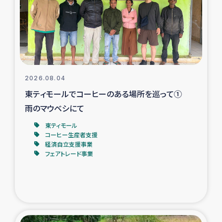
カカオ生産者支援事業
シリア国内避難民・帰還民の生活再建支援
トルコにおけるシリア難民支援事業
2026.08.04
インドネシア中部 スラウェシの地震・津波被災者支援
東ティモールでコーヒーのある場所を巡って①
雨のマウベシにて
スリランカ ムライティブ県帰還民の生活再建支援
東ティモール
コーヒー生産者支援
経済自立支援事業
スリランカ ジャフナ県干物事業
フェアトレード事業
スリランカ 緊急人道支援
スリランカ南部洪水被災者支援