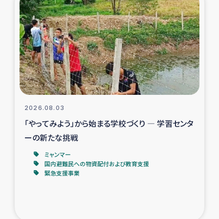
スリランカの南北女性をつなぐサリー・リサイクル・プロ
ジェクト
復興支援事業
民際教育事業
女性グループPIFWANITAによる食品加工事業
2026.08.03
ガザ人道支援
「やってみよう」から始まる学校づくり ― 学習センタ
ーの新たな挑戦
令和6年能登半島地震 緊急支援
ミャンマー
国内避難民への物資配付および教育支援
国内避難民への物資配付および教育支援
緊急支援事業
ミャンマー緊急支援