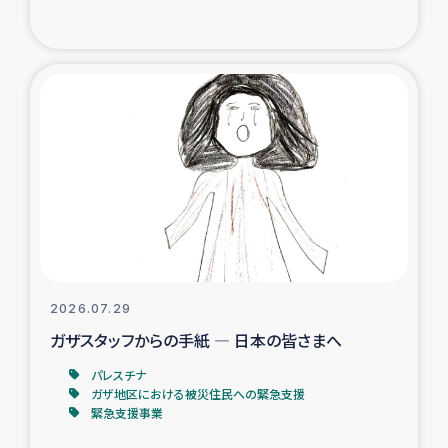
復興応援隊の活動
仮設住宅生活支援・農業復興支援
漁業復興支援
インターン・ボランティア日誌
経済自立支援事業
居場所づくり
2026.07.29
ガザスタッフからの手紙 ― 日本の皆さまへ
ガザ空爆被災者への食料支援と農家生産支援
パレスチナ
ガザ地区における被災住民への緊急支援
ガザ地区における羊の畜産支援
緊急支援事業