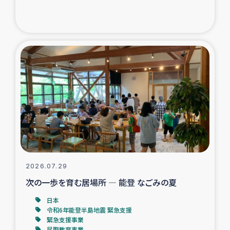
ガザ地区での公園の緑化を通じた支援事業
ガザ地区における被災住民への緊急支援
ガザ地区酪農を通した女性グループの生計支援
ふりかけ普及と食生活改善による栄養改善事業
フェアトレード事業
緊急支援事業
2026.07.29
女性の生計向上を通じた子どもの栄養改善事業
次の一歩を育む居場所 ― 能登 なごみの夏
民際教育
日本
令和6年能登半島地震 緊急支援
緊急支援事業
食べる
民際教育事業