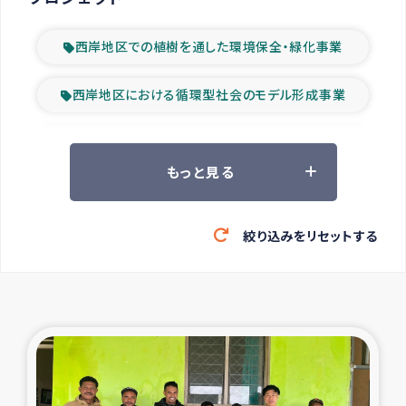
西岸地区での植樹を通した環境保全・緑化事業
西岸地区における循環型社会のモデル形成事業
ツアー参加者の声
もっと見る
山間部農村の水利改善事業
絞り込みをリセットする
緊急救援の時代
森林保全型農業の支援事業
東ティモール豪雨緊急支援
大雨による洪水被災者支援