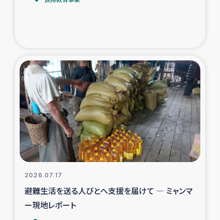
トルコ・シリア地震被災者支援
デニヤヤ小規模紅茶農家支援
コーヒー生産者支援
アイナロ県マウベシ郡でのコーヒー畑改善事業
ベイルート大規模爆発被災者支援
女性の生計向上支援
アグロフォレストリー（カカオ）事業
2026.07.17
避難生活を送る人びとへ支援を届けて ― ミャンマ
ー現地レポート