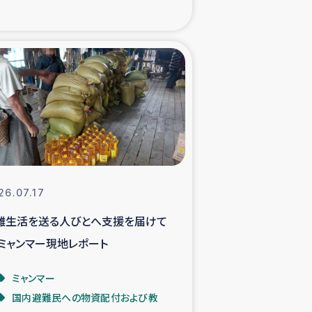
xパルシック
援隊の活動
復興支援
立支援事業
食料支援と農家生産支援
26.07.17
難生活を送る人びとへ支援を届けて
緑化を通じた支援事業
 ミャンマー現地レポート
女性グループの生計支援
ミャンマー
国内避難民への物資配付および教
レード事業