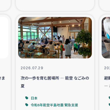
の市民との共生
神原ゼミ
在宅被災者支援
復興応
支援・農業復興支援
漁業
ボランティア日誌
経済自
所づくり
ガザ空爆被災者への
2026.07.29
20
さま
次の一歩を育む居場所 ― 能登 なごみの
避
ける羊の畜産支援
ガザ地区での公園の
夏
―
被災住民への緊急支援
ガザ地区酪農を通した
日本
令和6年能登半島地震 緊急支援
活改善による栄養改善事業
フェアト