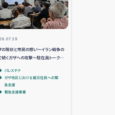
支援事業
NITAによる食品加工事業
26.07.29
ザの現状と市民の想い～イラン戦争の
島地震 緊急支援
で続くガザへの攻撃～駐在員トークイ
ー緊急支援
ントより
パレスチナ
ガザ地区における被災住民への緊
グローブ植林活動
急支援
緊急支援事業
おける緊急支援
・レバノン人への農業支援