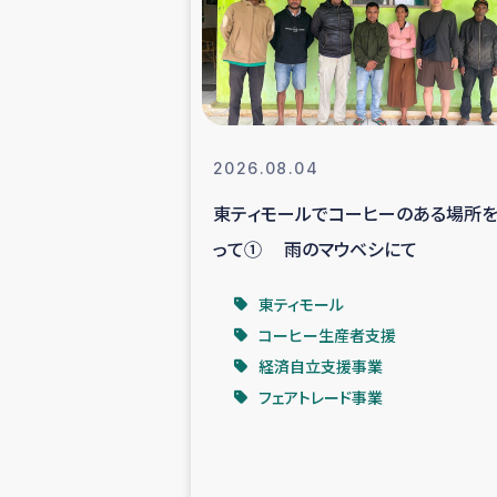
スリランカの南北女性をつ
ェ
民際
2026.08.04
東ティモールでコーヒーのある場所
ガザ
って① 雨のマウベシにて
国内避難民への物
東ティモール
コーヒー生産者支援
タイ国境ミャン
経済自立支援事業
フェアトレード事業
レバノンでのシリア
レバノンでのシリ