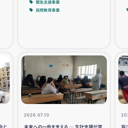
緊急支援事業
民際教育事業
支援事業
女性の生計向上を通じ
際教育
食
ア地震被災者支援
デニヤヤ小規
ー生産者支援
アイナロ県マウベシ郡
規模爆発被災者支援
女性の生
トリー（カカオ）事業
2026.07.10
20
会と
未来への一歩を支える ― 生計支援が育
皆