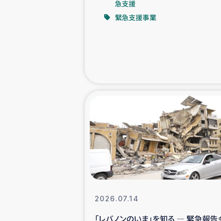
急支援
緊急支援事業
緊急
民
トルコ・シリ
コーヒ
ベイルート大
アグロフォレス
2026.07.14
「レバノンのいま」を知る ― 緊急報告