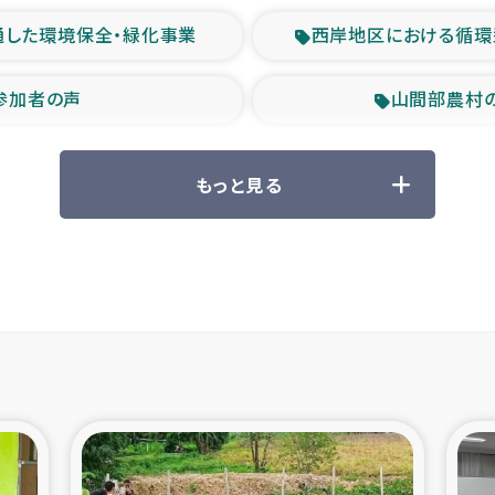
通した環境保全・緑化事業
西岸地区における循環
参加者の声
山間部農村
救援の時代
森林保全型
もっと見る
ル豪雨緊急支援
大雨による
産者支援事業
シリア国内避難民・
シリア難民支援事業
インドネシア中部 スラウ
ィブ県帰還民の生活再建支援
スリランカ ジ
 緊急人道支援
スリランカ南