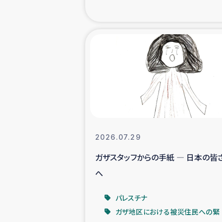
海外ルーツ
石巻市街地
仮設住宅生活
インターン・
居場
2026.07.29
ガザスタッフからの手紙 ― 日本の皆
ガザ地区にお
へ
ガザ地区における
パレスチナ
ガザ地区における被災住民への緊
ふりかけ普及と食生