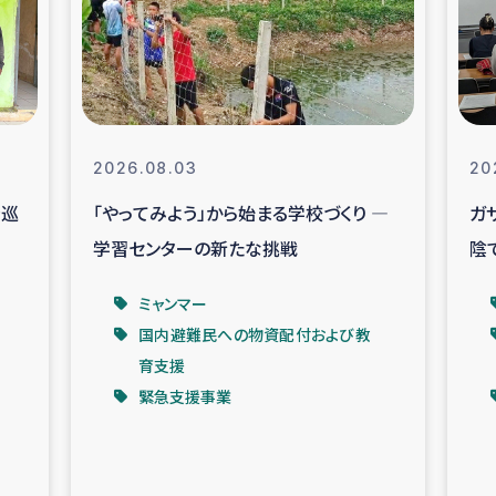
なぐサリー・リサイクル・プロジ
復興
クト
教育事業
女性グループPIFWA
2026.08.03
20
を巡
「やってみよう」から始まる学校づくり ―
ガ
人道支援
令和6年能登半
学習センターの新たな挑戦
陰
資配付および教育支援
ミャンマ
ベ
ミャンマー
国内避難民への物資配付および教
マー移民子ども支援
漁民によるマン
育支援
緊急支援事業
難民への食糧・越冬支援
レバノンに
ア難民への教育支援事業
レバノンでのシリア難民