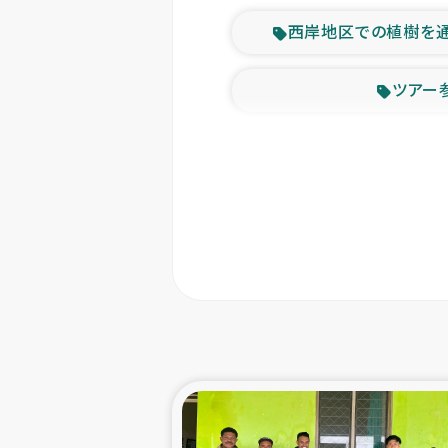
西岸地区での植樹を
ツアー
緊急
東ティモー
カカオ生
トルコにおける
スリランカ ムライテ
スリランカ