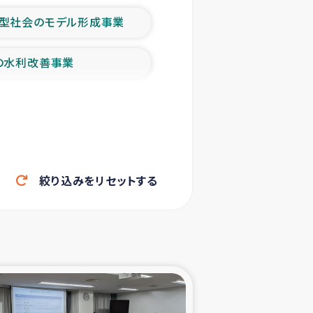
型社会のモデル形成事業
の水利改善事業
農業の支援事業
洪水被災者支援
絞り込みをリセットする
帰還民の生活再建支援
ェシの地震・津波被災者支援
ャフナ県干物事業
部洪水被災者支援