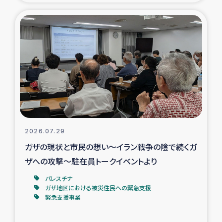
タイ国境ミャンマー移民子ども支援
漁民によるマングローブ植林活動
レバノンでのシリア難民への食糧・越冬支援
レバノンにおける緊急支援
レバノンでのシリア難民への教育支援事業
2026.07.29
レバノンでのシリア難民・レバノン人への農業支援
ガザの現状と市民の想い～イラン戦争の陰で続くガ
ザへの攻撃～駐在員トークイベントより
海外ルーツの市民との共生
パレスチナ
神原ゼミxパルシック
ガザ地区における被災住民への緊急支援
緊急支援事業
石巻市街地在宅被災者支援