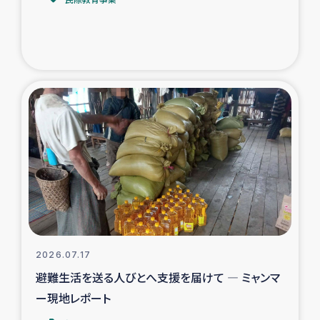
トルコ・シリア地震被災者支援
デニヤヤ小規模紅茶農家支援
コーヒー生産者支援
アイナロ県マウベシ郡でのコーヒー畑改善事業
ベイルート大規模爆発被災者支援
女性の生計向上支援
アグロフォレストリー（カカオ）事業
2026.07.17
避難生活を送る人びとへ支援を届けて ― ミャンマ
ー現地レポート