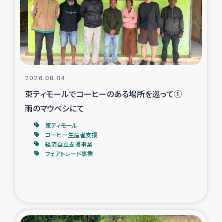
カカオ生産者支援事業
シリア国内避難民・帰還民の生活再建支援
トルコにおけるシリア難民支援事業
2026.08.04
インドネシア中部 スラウェシの地震・津波被災者支援
東ティモールでコーヒーのある場所を巡って①
雨のマウベシにて
スリランカ ムライティブ県帰還民の生活再建支援
東ティモール
コーヒー生産者支援
経済自立支援事業
スリランカ ジャフナ県干物事業
フェアトレード事業
スリランカ 緊急人道支援
スリランカ南部洪水被災者支援