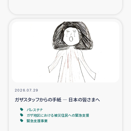
復興応援隊の活動
仮設住宅生活支援・農業復興支援
漁業復興支援
インターン・ボランティア日誌
経済自立支援事業
居場所づくり
2026.07.29
ガザスタッフからの手紙 ― 日本の皆さまへ
ガザ空爆被災者への食料支援と農家生産支援
パレスチナ
ガザ地区における被災住民への緊急支援
ガザ地区における羊の畜産支援
緊急支援事業