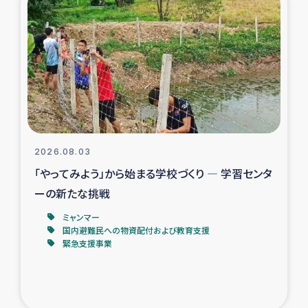
スリランカの南北女性をつなぐサリー・リサイクル・プロ
ジェクト
復興支援事業
民際教育事業
女性グループPIFWANITAによる食品加工事業
2026.08.03
ガザ人道支援
「やってみよう」から始まる学校づくり ― 学習センタ
ーの新たな挑戦
令和6年能登半島地震 緊急支援
ミャンマー
国内避難民への物資配付および教育支援
国内避難民への物資配付および教育支援
緊急支援事業
ミャンマー緊急支援