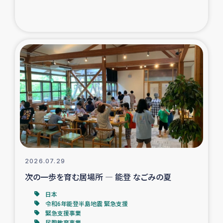
ガザ地区での公園の緑化を通じた支援事業
ガザ地区における被災住民への緊急支援
ガザ地区酪農を通した女性グループの生計支援
ふりかけ普及と食生活改善による栄養改善事業
フェアトレード事業
緊急支援事業
2026.07.29
女性の生計向上を通じた子どもの栄養改善事業
次の一歩を育む居場所 ― 能登 なごみの夏
民際教育
日本
令和6年能登半島地震 緊急支援
緊急支援事業
食べる
民際教育事業