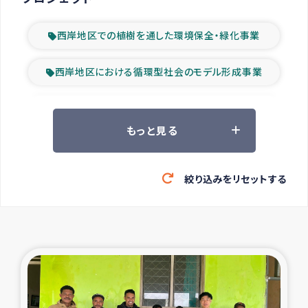
西岸地区での植樹を通した環境保全・緑化事業
西岸地区における循環型社会のモデル形成事業
ツアー参加者の声
もっと見る
山間部農村の水利改善事業
絞り込みをリセットする
緊急救援の時代
森林保全型農業の支援事業
東ティモール豪雨緊急支援
大雨による洪水被災者支援