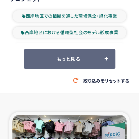
西岸地区での植樹を通した環境保全・緑化事業
西岸地区における循環型社会のモデル形成事業
ツアー参加者の声
もっと見る
山間部農村の水利改善事業
絞り込みをリセットする
緊急救援の時代
森林保全型農業の支援事業
東ティモール豪雨緊急支援
大雨による洪水被災者支援