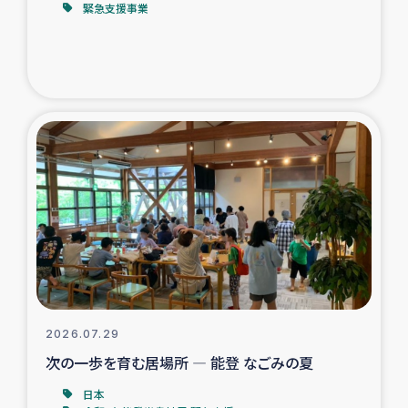
緊急支援事業
トルコ・シリア地震被災者支援
デニヤヤ小規模紅茶農家支援
コーヒー生産者支援
アイナロ県マウベシ郡でのコーヒー畑改善事業
ベイルート大規模爆発被災者支援
女性の生計向上支援
アグロフォレストリー（カカオ）事業
2026.07.29
次の一歩を育む居場所 ― 能登 なごみの夏
日本