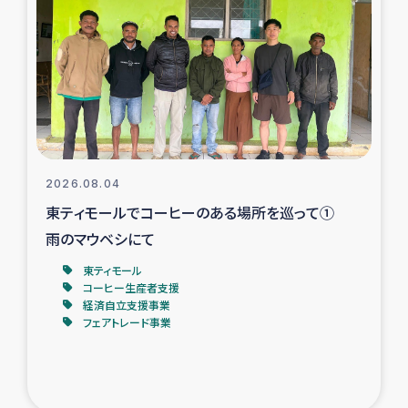
スリランカの南北女性をつなぐサリー・リサイクル・プロ
ジェクト
復興支援事業
民際教育事業
女性グループPIFWANITAによる食品加工事業
2026.08.04
東ティモールでコーヒーのある場所を巡って①
ガザ人道支援
雨のマウベシにて
令和6年能登半島地震 緊急支援
東ティモール
コーヒー生産者支援
経済自立支援事業
国内避難民への物資配付および教育支援
フェアトレード事業
ミャンマー緊急支援