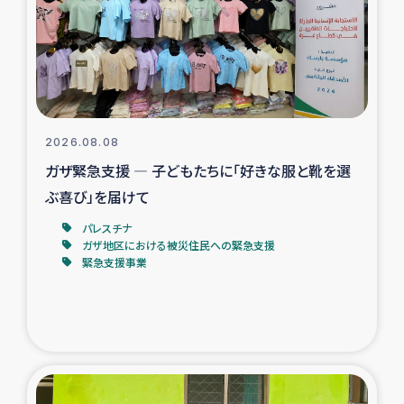
カカオ生産者支援事業
シリア国内避難民・帰還民の生活再建支援
トルコにおけるシリア難民支援事業
2026.08.08
インドネシア中部 スラウェシの地震・津波被災者支援
ガザ緊急支援 ― 子どもたちに「好きな服と靴を選
ぶ喜び」を届けて
スリランカ ムライティブ県帰還民の生活再建支援
パレスチナ
ガザ地区における被災住民への緊急支援
緊急支援事業
スリランカ ジャフナ県干物事業
スリランカ 緊急人道支援
スリランカ南部洪水被災者支援