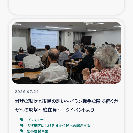
復興応援隊の活動
仮設住宅生活支援・農業復興支援
漁業復興支援
インターン・ボランティア日誌
経済自立支援事業
居場所づくり
2026.07.29
ガザの現状と市民の想い～イラン戦争の陰で続くガ
ガザ空爆被災者への食料支援と農家生産支援
ザへの攻撃～駐在員トークイベントより
パレスチナ
ガザ地区における羊の畜産支援
ガザ地区における被災住民への緊急支援
緊急支援事業