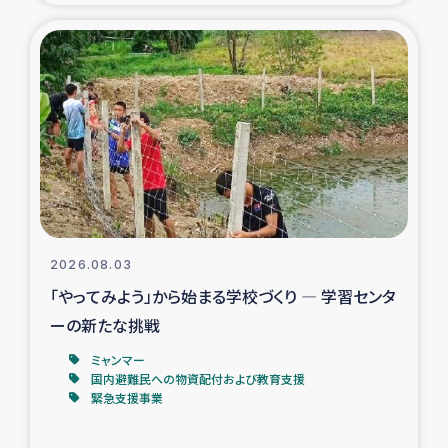
タイ国境ミャンマー移民子ども支援
漁民によるマングローブ植林活動
レバノンでのシリア難民への食糧・越冬支援
レバノンにおける緊急支援
レバノンでのシリア難民への教育支援事業
2026.08.03
レバノンでのシリア難民・レバノン人への農業支援
「やってみよう」から始まる学校づくり ― 学習センタ
ーの新たな挑戦
海外ルーツの市民との共生
ミャンマー
神原ゼミxパルシック
国内避難民への物資配付および教育支援
緊急支援事業
石巻市街地在宅被災者支援