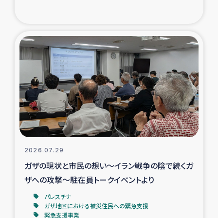
復興応援隊の活動
仮設住宅生活支援・農業復興支援
漁業復興支援
インターン・ボランティア日誌
経済自立支援事業
居場所づくり
2026.07.29
ガザの現状と市民の想い～イラン戦争の陰で続くガ
ガザ空爆被災者への食料支援と農家生産支援
ザへの攻撃～駐在員トークイベントより
パレスチナ
ガザ地区における羊の畜産支援
ガザ地区における被災住民への緊急支援
緊急支援事業