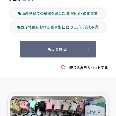
西岸地区での植樹を通した環境保全・緑化事業
西岸地区における循環型社会のモデル形成事業
ツアー参加者の声
もっと見る
山間部農村の水利改善事業
絞り込みをリセットする
緊急救援の時代
森林保全型農業の支援事業
東ティモール豪雨緊急支援
大雨による洪水被災者支援