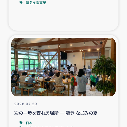
緊急支援事業
トルコ・シリア地震被災者支援
デニヤヤ小規模紅茶農家支援
コーヒー生産者支援
アイナロ県マウベシ郡でのコーヒー畑改善事業
ベイルート大規模爆発被災者支援
女性の生計向上支援
アグロフォレストリー（カカオ）事業
2026.07.29
次の一歩を育む居場所 ― 能登 なごみの夏
日本