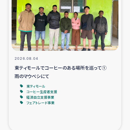
スリランカの南北女性をつなぐサリー・リサイクル・プロ
ジェクト
復興支援事業
民際教育事業
女性グループPIFWANITAによる食品加工事業
2026.08.04
東ティモールでコーヒーのある場所を巡って①
ガザ人道支援
雨のマウベシにて
令和6年能登半島地震 緊急支援
東ティモール
コーヒー生産者支援
経済自立支援事業
国内避難民への物資配付および教育支援
フェアトレード事業
ミャンマー緊急支援