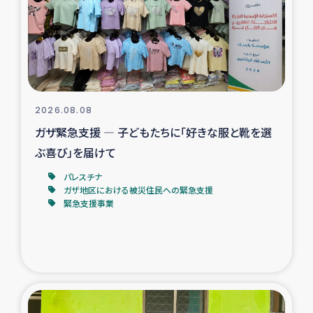
カカオ生産者支援事業
シリア国内避難民・帰還民の生活再建支援
トルコにおけるシリア難民支援事業
2026.08.08
インドネシア中部 スラウェシの地震・津波被災者支援
ガザ緊急支援 ― 子どもたちに「好きな服と靴を選
ぶ喜び」を届けて
スリランカ ムライティブ県帰還民の生活再建支援
パレスチナ
ガザ地区における被災住民への緊急支援
緊急支援事業
スリランカ ジャフナ県干物事業
スリランカ 緊急人道支援
スリランカ南部洪水被災者支援