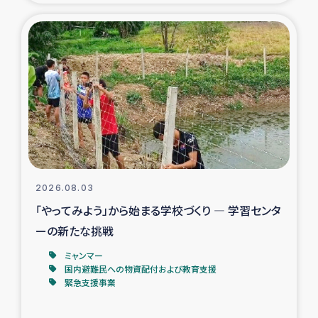
タイ国境ミャンマー移民子ども支援
漁民によるマングローブ植林活動
レバノンでのシリア難民への食糧・越冬支援
レバノンにおける緊急支援
レバノンでのシリア難民への教育支援事業
2026.08.03
レバノンでのシリア難民・レバノン人への農業支援
「やってみよう」から始まる学校づくり ― 学習センタ
ーの新たな挑戦
海外ルーツの市民との共生
ミャンマー
神原ゼミxパルシック
国内避難民への物資配付および教育支援
緊急支援事業
石巻市街地在宅被災者支援