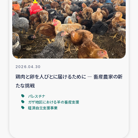
タイ国境ミャンマー移民子ども支援
漁民によるマングローブ植林活動
レバノンでのシリア難民への食糧・越冬支援
レバノンにおける緊急支援
2026.04.30
レバノンでのシリア難民への教育支援事業
鶏肉と卵を人びとに届けるために ― 畜産農家の新
レバノンでのシリア難民・レバノン人への農業支援
たな挑戦
パレスチナ
海外ルーツの市民との共生
ガザ地区における羊の畜産支援
経済自立支援事業
神原ゼミxパルシック
石巻市街地在宅被災者支援