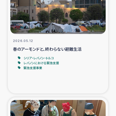
カカオ生産者支援事業
シリア国内避難民・帰還民の生活再建支援
トルコにおけるシリア難民支援事業
2026.05.12
インドネシア中部 スラウェシの地震・津波被災者支援
春のアーモンドと、終わらない避難生活
シリア・レバノン・トルコ
スリランカ ムライティブ県帰還民の生活再建支援
レバノンにおける緊急支援
緊急支援事業
スリランカ ジャフナ県干物事業
スリランカ 緊急人道支援
スリランカ南部洪水被災者支援