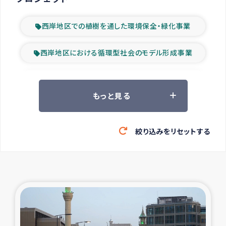
西岸地区での植樹を通した環境保全・緑化事業
西岸地区における循環型社会のモデル形成事業
ツアー参加者の声
もっと見る
山間部農村の水利改善事業
絞り込みをリセットする
緊急救援の時代
森林保全型農業の支援事業
東ティモール豪雨緊急支援
大雨による洪水被災者支援