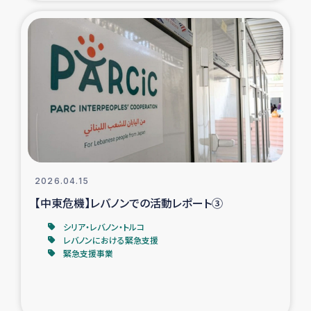
復興応援隊の活動
仮設住宅生活支援・農業復興支援
漁業復興支援
インターン・ボランティア日誌
経済自立支援事業
2026.04.15
【中東危機】レバノンでの活動レポート③
居場所づくり
シリア・レバノン・トルコ
レバノンにおける緊急支援
ガザ空爆被災者への食料支援と農家生産支援
緊急支援事業
ガザ地区における羊の畜産支援