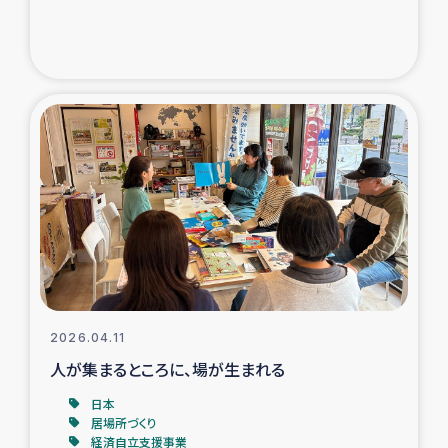
トルコ・シリア地震被災者支援
デニヤヤ小規模紅茶農家支援
コーヒー生産者支援
アイナロ県マウベシ郡でのコーヒー畑改善事業
ベイルート大規模爆発被災者支援
女性の生計向上支援
2026.04.11
アグロフォレストリー（カカオ）事業
人が集まるところに、場が生まれる
日本
居場所づくり
経済自立支援事業