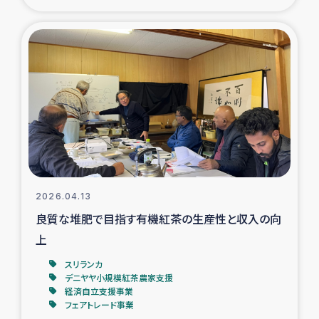
ガザ地区での公園の緑化を通じた支援事業
ガザ地区における被災住民への緊急支援
ガザ地区酪農を通した女性グループの生計支援
ふりかけ普及と食生活改善による栄養改善事業
フェアトレード事業
緊急支援事業
2026.04.13
良質な堆肥で目指す有機紅茶の生産性と収入の向
女性の生計向上を通じた子どもの栄養改善事業
上
スリランカ
民際教育
デニヤヤ小規模紅茶農家支援
経済自立支援事業
フェアトレード事業
食べる