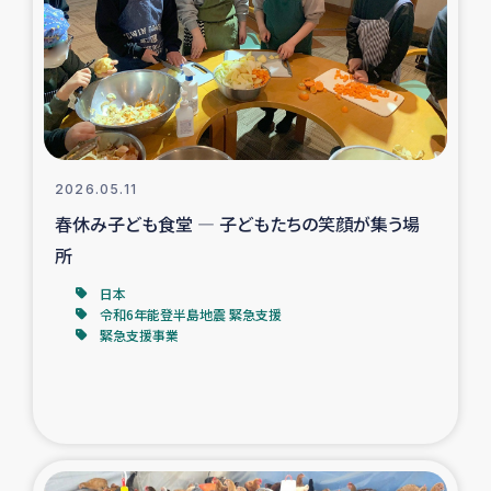
スリランカの南北女性をつなぐサリー・リサイクル・プロ
ジェクト
復興支援事業
民際教育事業
2026.05.11
女性グループPIFWANITAによる食品加工事業
春休み子ども食堂 ― 子どもたちの笑顔が集う場
所
ガザ人道支援
日本
令和6年能登半島地震 緊急支援
令和6年能登半島地震 緊急支援
緊急支援事業
国内避難民への物資配付および教育支援
ミャンマー緊急支援