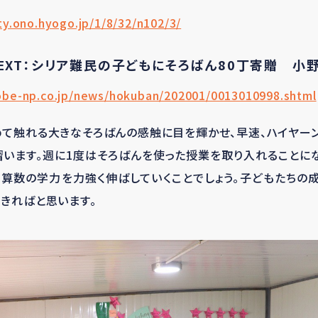
ty.ono.hyogo.jp/1/8/32/n102/3/
EXT：シリア難民の子どもにそろばん80丁寄贈 小
obe-np.co.jp/news/hokuban/202001/0013010998.shtml
て触れる大きなそろばんの感触に目を輝かせ、早速、ハイヤー
います。週に1度はそろばんを使った授業を取り入れることに
算数の学力を力強く伸ばしていくことでしょう。子どもたちの
きればと思います。