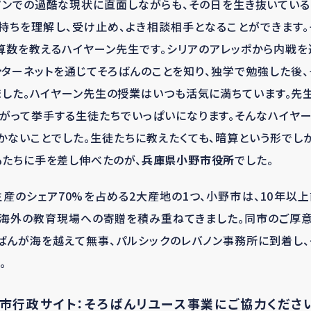
ノンでの過酷な現状に直面しながらも、その日を生き抜いてい
持ちを理解し、受け止め、よき相談相手となることができます
算数を教えるハイヤーン先生です。シリアのアレッポから内戦
ンターネットを通じてそろばんのことを知り、独学で勉強した後
した。ハイヤーン先生の授業はいつも活気に満ちています。先
がって挙手する生徒たちでいっぱいになります。そんなハイヤ
かないことでした。生徒たちに教えたくても、暗算という形でし
たちに手を差し伸べたのが、
兵庫県小野市役所
でした。
産のシェア70%を占める2大産地の1つ、小野市は、10年以
海外の教育現場への寄贈を積み重ねてきました。同市のご厚意に
ろばんが海を越えて無事、パルシックのレバノン事務所に到着し
。
野市行政サイト：そろばんリユース事業にご協力くださ