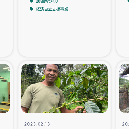
居場所づくり
経済自立支援事業
支援事業
女性の生計向上を通じ
際教育
食
ア地震被災者支援
デニヤヤ小規
ー生産者支援
アイナロ県マウベシ郡
規模爆発被災者支援
女性の生
トリー（カカオ）事業
2023.02.13
20