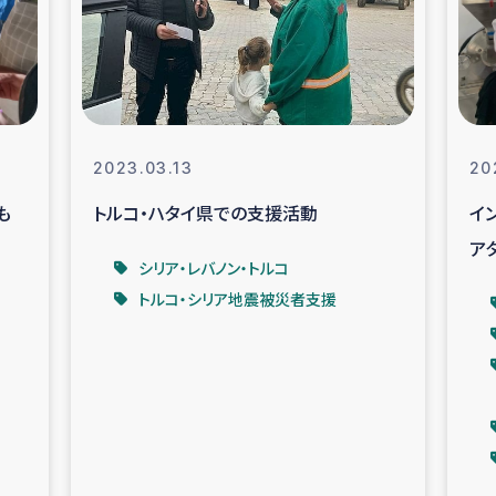
なぐサリー・リサイクル・プロジ
復興
クト
教育事業
女性グループPIFWA
2023.03.13
20
も
トルコ・ハタイ県での支援活動
イ
人道支援
令和6年能登半
ア
シリア・レバノン・トルコ
資配付および教育支援
ミャンマ
トルコ・シリア地震被災者支援
マー移民子ども支援
漁民によるマン
難民への食糧・越冬支援
レバノンに
ア難民への教育支援事業
レバノンでのシリア難民