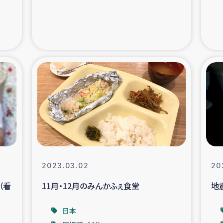
の市民との共生
神原ゼミ
在宅被災者支援
復興応
支援・農業復興支援
漁業
ボランティア日誌
経済自
所づくり
ガザ空爆被災者への
ける羊の畜産支援
ガザ地区での公園の
2023.03.02
20
（看
11月・12月のみんかふぇ食堂
地
被災住民への緊急支援
ガザ地区酪農を通した
日本
活改善による栄養改善事業
フェアト