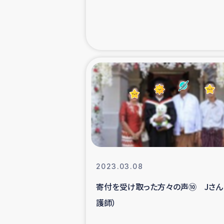
海外ルーツ
石巻市街地
仮設住宅生活
インターン・
居場
ガザ地区にお
2023.03.08
寄付を受け取った方々の声⑩ Jさん
ガザ地区における
護師）
ふりかけ普及と食生