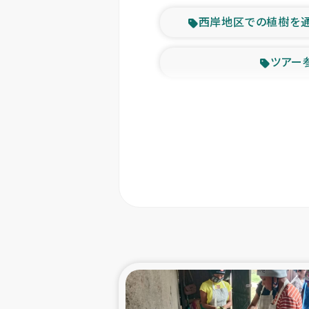
西岸地区での植樹を
ツアー
緊急
東ティモー
カカオ生
トルコにおける
スリランカ ムライテ
スリランカ