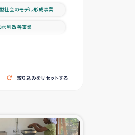
型社会のモデル形成事業
の水利改善事業
農業の支援事業
洪水被災者支援
絞り込みをリセットする
帰還民の生活再建支援
ェシの地震・津波被災者支援
ャフナ県干物事業
部洪水被災者支援