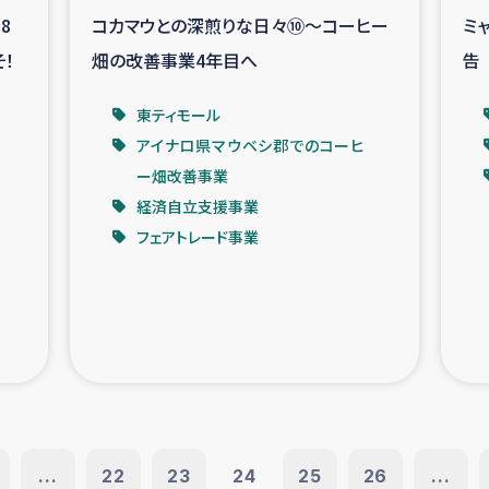
8
コカマウとの深煎りな日々⑩～コーヒー
ミ
そ！
畑の改善事業4年目へ
告
東ティモール
アイナロ県マウベシ郡でのコーヒ
ー畑改善事業
経済自立支援事業
フェアトレード事業
...
22
23
24
25
26
...