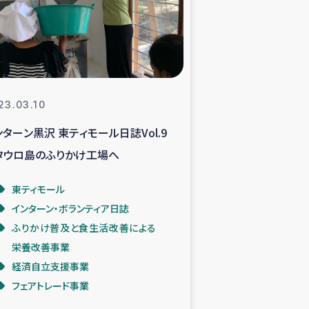
支援事業
NITAによる食品加工事業
23.03.10
ンターン黒沢 東ティモール日誌Vol.9
島地震 緊急支援
タウロ島のふりかけ工場へ
ー緊急支援
東ティモール
インターン・ボランティア日誌
グローブ植林活動
ふりかけ普及と食生活改善による
栄養改善事業
おける緊急支援
経済自立支援事業
フェアトレード事業
・レバノン人への農業支援