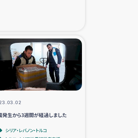
xパルシック
援隊の活動
復興支援
立支援事業
食料支援と農家生産支援
緑化を通じた支援事業
23.03.02
震発生から3週間が経過しました
女性グループの生計支援
シリア・レバノン・トルコ
レード事業