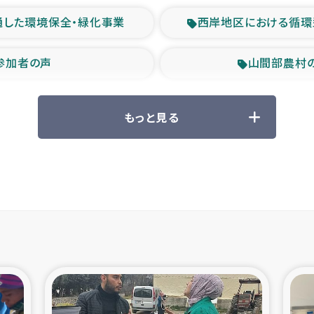
通した環境保全・緑化事業
西岸地区における循環
参加者の声
山間部農村
救援の時代
森林保全型
もっと見る
ル豪雨緊急支援
大雨による
産者支援事業
シリア国内避難民・
シリア難民支援事業
インドネシア中部 スラウ
ィブ県帰還民の生活再建支援
スリランカ ジ
 緊急人道支援
スリランカ南