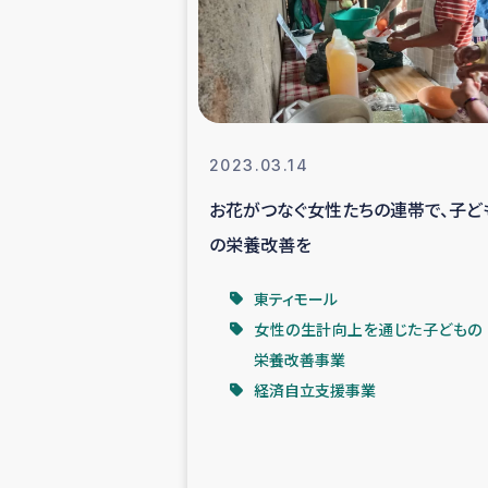
スリランカの南北女性をつ
ェ
民際
2023.03.14
お花がつなぐ女性たちの連帯で、子ど
ガザ
の栄養改善を
国内避難民への物
東ティモール
女性の生計向上を通じた子どもの
タイ国境ミャン
栄養改善事業
経済自立支援事業
レバノンでのシリア
レバノンでのシリ