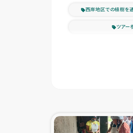
西岸地区での植樹を
ツアー
緊急
東ティモー
カカオ生
トルコにおける
スリランカ ムライテ
スリランカ