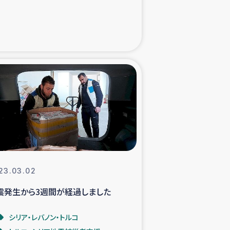
xパルシック
援隊の活動
復興支援
立支援事業
食料支援と農家生産支援
緑化を通じた支援事業
23.03.02
震発生から3週間が経過しました
女性グループの生計支援
シリア・レバノン・トルコ
レード事業