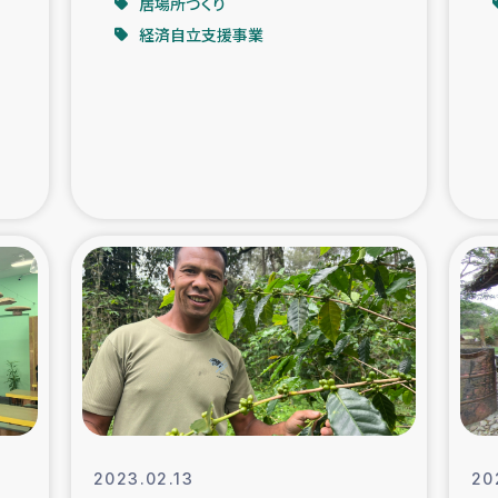
居場所づくり
経済自立支援事業
支援事業
女性の生計向上を通じ
際教育
食
ア地震被災者支援
デニヤヤ小規
ー生産者支援
アイナロ県マウベシ郡
規模爆発被災者支援
女性の生
トリー（カカオ）事業
2023.02.13
20