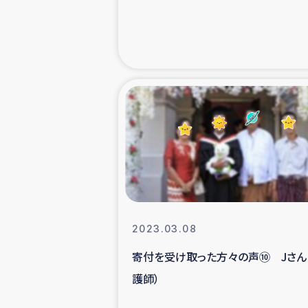
海外ルーツ
石巻市街地
仮設住宅生活
インターン・
居場
ガザ地区にお
2023.03.08
寄付を受け取った方々の声⑩ Jさん
ガザ地区における
護師）
ふりかけ普及と食生