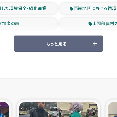
通した環境保全・緑化事業
西岸地区における循環
参加者の声
山間部農村
救援の時代
森林保全型
もっと見る
ル豪雨緊急支援
大雨による
産者支援事業
シリア国内避難民・
シリア難民支援事業
インドネシア中部 スラウ
ィブ県帰還民の生活再建支援
スリランカ ジ
 緊急人道支援
スリランカ南