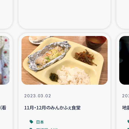
の市民との共生
神原ゼミ
在宅被災者支援
復興応
支援・農業復興支援
漁業
ボランティア日誌
経済自
所づくり
ガザ空爆被災者への
ける羊の畜産支援
ガザ地区での公園の
2023.03.02
20
（看
11月・12月のみんかふぇ食堂
地
被災住民への緊急支援
ガザ地区酪農を通した
日本
活改善による栄養改善事業
フェアト