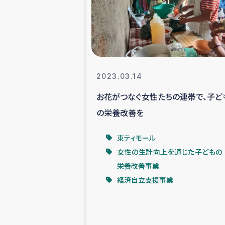
スリランカの南北女性をつ
ェ
民際
2023.03.14
お花がつなぐ女性たちの連帯で、子ど
ガザ
の栄養改善を
国内避難民への物
東ティモール
女性の生計向上を通じた子どもの
タイ国境ミャン
栄養改善事業
経済自立支援事業
レバノンでのシリア
レバノンでのシリ