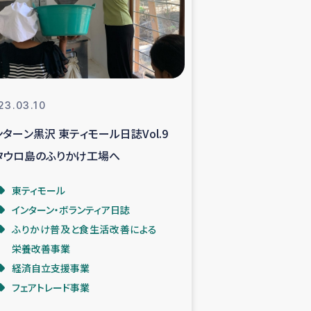
支援事業
NITAによる食品加工事業
23.03.10
ンターン黒沢 東ティモール日誌Vol.9
島地震 緊急支援
タウロ島のふりかけ工場へ
ー緊急支援
東ティモール
インターン・ボランティア日誌
グローブ植林活動
ふりかけ普及と食生活改善による
栄養改善事業
おける緊急支援
経済自立支援事業
フェアトレード事業
・レバノン人への農業支援