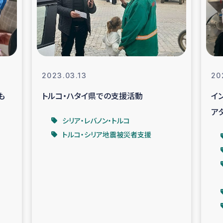
なぐサリー・リサイクル・プロジ
復興
クト
教育事業
女性グループPIFWA
2023.03.13
20
も
トルコ・ハタイ県での支援活動
イ
人道支援
令和6年能登半
ア
シリア・レバノン・トルコ
資配付および教育支援
ミャンマ
トルコ・シリア地震被災者支援
マー移民子ども支援
漁民によるマン
難民への食糧・越冬支援
レバノンに
ア難民への教育支援事業
レバノンでのシリア難民