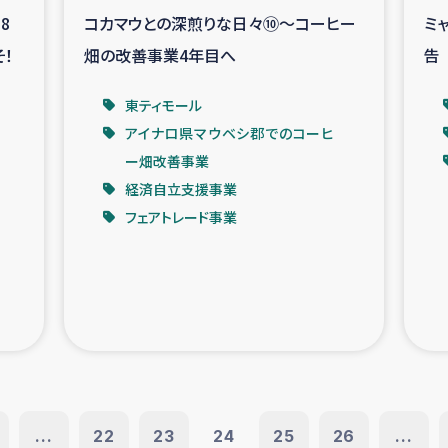
8
コカマウとの深煎りな日々⑩～コーヒー
ミ
そ！
畑の改善事業4年目へ
告
東ティモール
アイナロ県マウベシ郡でのコーヒ
ー畑改善事業
経済自立支援事業
フェアトレード事業
...
22
23
24
25
26
...