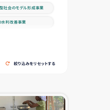
型社会のモデル形成事業
の水利改善事業
農業の支援事業
洪水被災者支援
絞り込みをリセットする
帰還民の生活再建支援
ェシの地震・津波被災者支援
ャフナ県干物事業
部洪水被災者支援