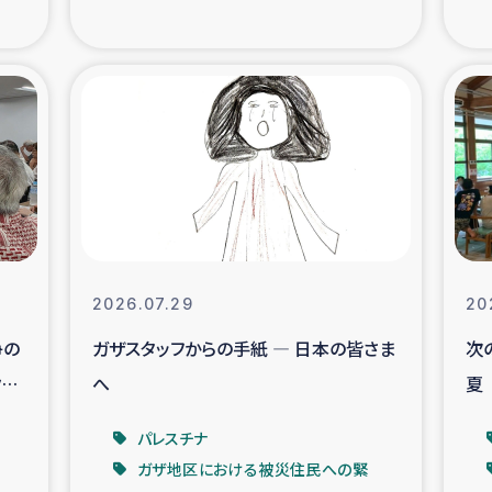
の市民との共生
神原ゼミ
在宅被災者支援
復興応
支援・農業復興支援
漁業
ボランティア日誌
経済自
所づくり
ガザ空爆被災者への
2026.07.29
20
争の
ガザスタッフからの手紙 ― 日本の皆さま
次
ける羊の畜産支援
ガザ地区での公園の
イ
へ
夏
被災住民への緊急支援
ガザ地区酪農を通した
パレスチナ
ガザ地区における被災住民への緊
活改善による栄養改善事業
フェアト