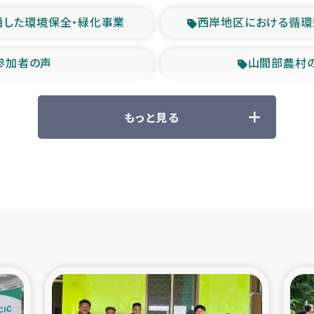
通した環境保全・緑化事業
西岸地区における循環
参加者の声
山間部農村
救援の時代
森林保全型
もっと見る
ル豪雨緊急支援
大雨による
産者支援事業
シリア国内避難民・
シリア難民支援事業
インドネシア中部 スラウ
ィブ県帰還民の生活再建支援
スリランカ ジ
 緊急人道支援
スリランカ南