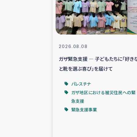
スリランカの南北女性をつ
ェ
民際
2026.08.08
ガザ緊急支援 ― 子どもたちに「好き
ガザ
と靴を選ぶ喜び」を届けて
国内避難民への物
パレスチナ
ガザ地区における被災住民への緊
タイ国境ミャン
急支援
緊急支援事業
レバノンでのシリア
レバノンでのシリ