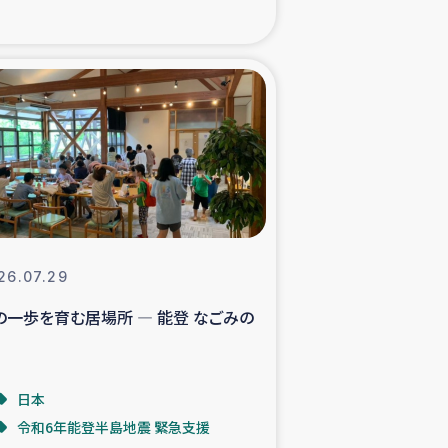
xパルシック
援隊の活動
復興支援
立支援事業
食料支援と農家生産支援
26.07.29
の一歩を育む居場所 ― 能登 なごみの
緑化を通じた支援事業
女性グループの生計支援
日本
令和6年能登半島地震 緊急支援
レード事業