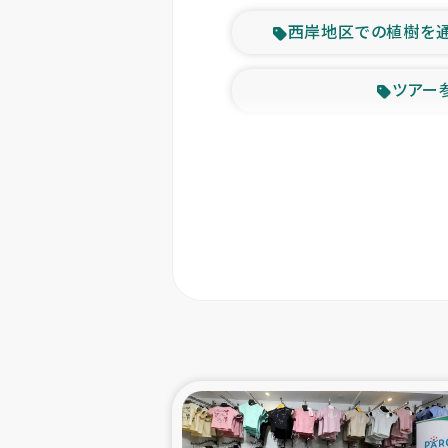
西岸地区での植樹を
ツアー
緊急
東ティモー
カカオ生
トルコにおける
スリランカ ムライテ
スリランカ