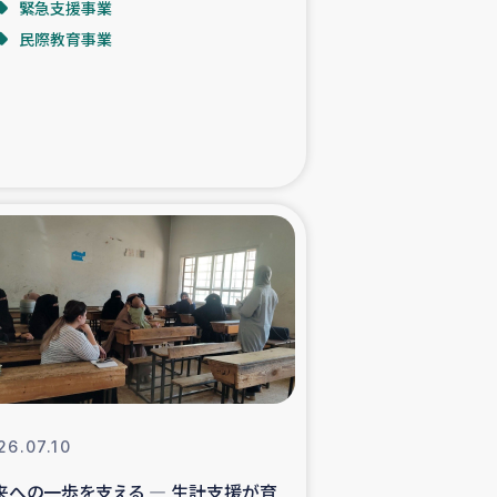
緊急支援事業
民際教育事業
た子どもの栄養改善事業
べる
模紅茶農家支援
でのコーヒー畑改善事業
計向上支援
26.07.10
来への一歩を支える ― 生計支援が育