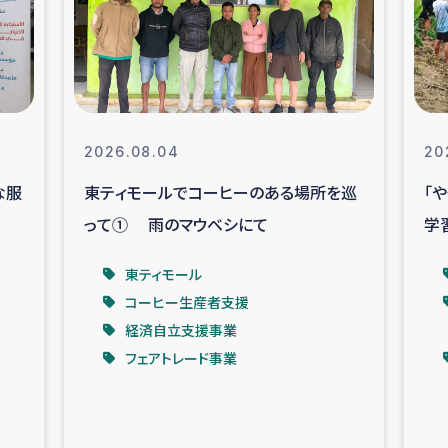
なぐサリー・リサイクル・プロジ
復興
クト
教育事業
女性グループPIFWA
2026.08.04
20
な服
東ティモールでコーヒーのある場所を巡
「
人道支援
令和6年能登半
って① 雨のマウベシにて
学
資配付および教育支援
ミャンマ
東ティモール
コーヒー生産者支援
マー移民子ども支援
漁民によるマン
経済自立支援事業
フェアトレード事業
難民への食糧・越冬支援
レバノンに
ア難民への教育支援事業
レバノンでのシリア難民