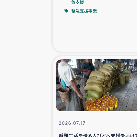
急支援
緊急支援事業
緊急
民
トルコ・シリ
コーヒ
ベイルート大
アグロフォレス
2026.07.17
避難生活を送る人びとへ支援を届け