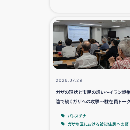
海外ルーツ
石巻市街地
仮設住宅生活
インターン・
居場
2026.07.29
ガザの現状と市民の想い～イラン戦
ガザ地区にお
陰で続くガザへの攻撃～駐在員トーク
ベントより
ガザ地区における
パレスチナ
ガザ地区における被災住民への緊
ふりかけ普及と食生