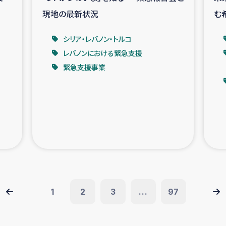
現地の最新状況
む
シリア・レバノン・トルコ
レバノンにおける緊急支援
緊急支援事業
1
2
3
...
97