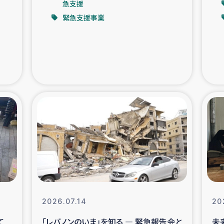
急支援
緊急支援事業
支援事業
女性の生計向上を通じ
際教育
食
ア地震被災者支援
デニヤヤ小規
ー生産者支援
アイナロ県マウベシ郡
規模爆発被災者支援
女性の生
トリー（カカオ）事業
2026.07.14
20
て
「レバノンのいま」を知る ― 緊急報告会と
未