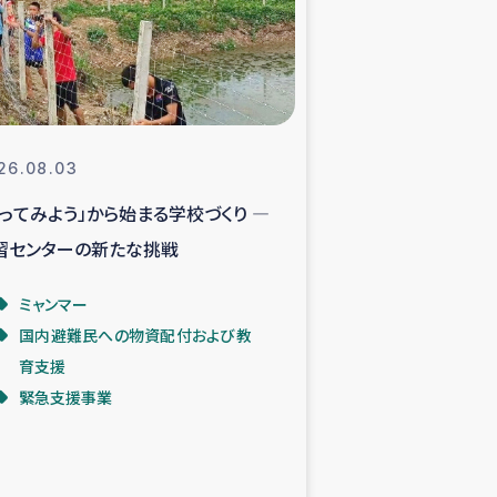
支援事業
NITAによる食品加工事業
26.08.03
やってみよう」から始まる学校づくり ―
島地震 緊急支援
習センターの新たな挑戦
ー緊急支援
ミャンマー
国内避難民への物資配付および教
グローブ植林活動
育支援
緊急支援事業
おける緊急支援
・レバノン人への農業支援