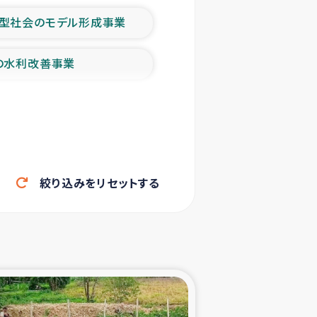
型社会のモデル形成事業
の水利改善事業
農業の支援事業
洪水被災者支援
絞り込みをリセットする
帰還民の生活再建支援
ェシの地震・津波被災者支援
ャフナ県干物事業
部洪水被災者支援