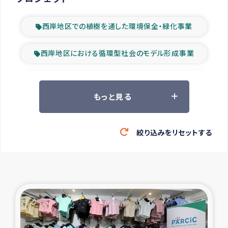
西岸地区での植樹を通した環境保全・緑化事業
西岸地区における循環型社会のモデル形成事業
ツアー参加者の声
もっと見る
山間部農村の水利改善事業
絞り込みをリセットする
緊急救援の時代
森林保全型農業の支援事業
東ティモール豪雨緊急支援
大雨による洪水被災者支援