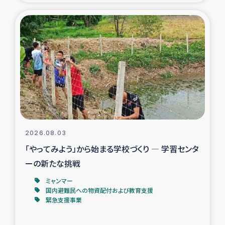
タイ国境ミャンマー移民子ども支援
漁民によるマングローブ植林活動
レバノンでのシリア難民への食糧・越冬支援
レバノンにおける緊急支援
レバノンでのシリア難民への教育支援事業
2026.08.03
レバノンでのシリア難民・レバノン人への農業支援
「やってみよう」から始まる学校づくり ― 学習センタ
ーの新たな挑戦
海外ルーツの市民との共生
ミャンマー
神原ゼミxパルシック
国内避難民への物資配付および教育支援
緊急支援事業
石巻市街地在宅被災者支援