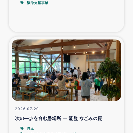
緊急支援事業
トルコ・シリア地震被災者支援
デニヤヤ小規模紅茶農家支援
コーヒー生産者支援
アイナロ県マウベシ郡でのコーヒー畑改善事業
ベイルート大規模爆発被災者支援
女性の生計向上支援
アグロフォレストリー（カカオ）事業
2026.07.29
次の一歩を育む居場所 ― 能登 なごみの夏
日本