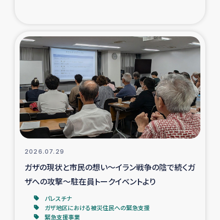
復興応援隊の活動
仮設住宅生活支援・農業復興支援
漁業復興支援
インターン・ボランティア日誌
経済自立支援事業
居場所づくり
2026.07.29
ガザの現状と市民の想い～イラン戦争の陰で続くガ
ガザ空爆被災者への食料支援と農家生産支援
ザへの攻撃～駐在員トークイベントより
パレスチナ
ガザ地区における羊の畜産支援
ガザ地区における被災住民への緊急支援
緊急支援事業