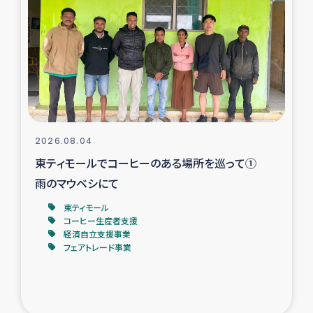
スリランカの南北女性をつなぐサリー・リサイクル・プロ
ジェクト
復興支援事業
民際教育事業
女性グループPIFWANITAによる食品加工事業
2026.08.04
東ティモールでコーヒーのある場所を巡って①
ガザ人道支援
雨のマウベシにて
令和6年能登半島地震 緊急支援
東ティモール
コーヒー生産者支援
経済自立支援事業
国内避難民への物資配付および教育支援
フェアトレード事業
ミャンマー緊急支援