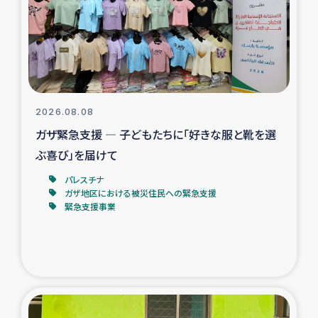
カカオ生産者支援事業
シリア国内避難民・帰還民の生活再建支援
トルコにおけるシリア難民支援事業
2026.08.08
インドネシア中部 スラウェシの地震・津波被災者支援
ガザ緊急支援 ― 子どもたちに「好きな服と靴を選
ぶ喜び」を届けて
スリランカ ムライティブ県帰還民の生活再建支援
パレスチナ
ガザ地区における被災住民への緊急支援
緊急支援事業
スリランカ ジャフナ県干物事業
スリランカ 緊急人道支援
スリランカ南部洪水被災者支援