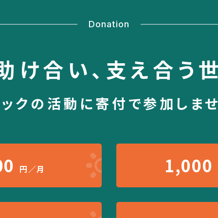
Donation
助け合い、
支え合う
シックの活動に
寄付で参加しま
00
1,000
円／月