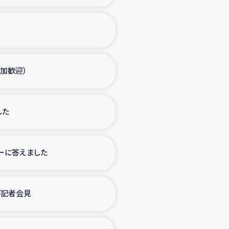
参加歓迎）
した
ーに答えました
び記者会見