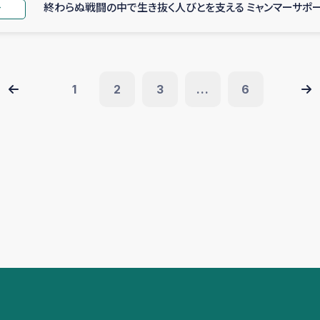
終わらぬ戦闘の中で生き抜く人びとを支える ミャンマーサポ
せ
1
2
3
...
6