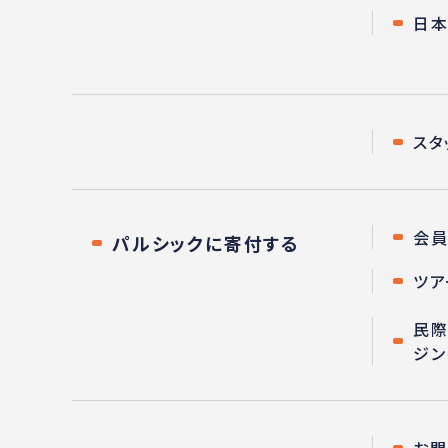
日
スタ
会員
パルシックに寄付する
ツア
民際
ジン