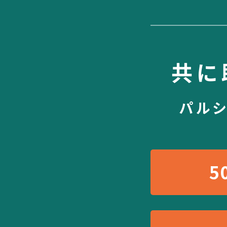
共に
パル
5