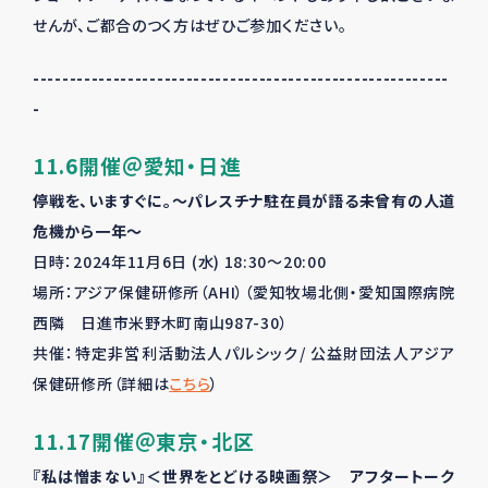
せんが、ご都合のつく方はぜひご参加ください。
---------------------------------------------------------
-
11.6開催＠愛知・日進
停戦を、いますぐに。～パレスチナ駐在員が語る未曾有の人道
危機から一年～
日時：
2024
年11月6日 (水) 18:30～20:00
場所：アジア保健研修所（AHI）（愛知牧場北側・愛知国際病院
西隣 日進市米野木町南山987-30）
共催：特定非営利活動法人パルシック
/ 公益財団法人アジア
保健研修所
（詳細は
こちら
）
11.17開催＠東京・北区
『私は憎まない』＜世界をとどける映画祭＞ アフタートーク