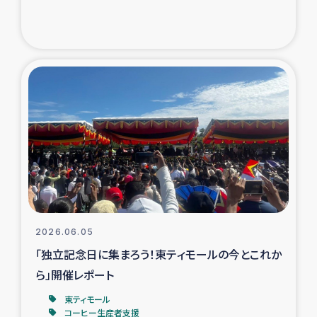
トルコ・シリア地震被災者支援
デニヤヤ小規模紅茶農家支援
コーヒー生産者支援
アイナロ県マウベシ郡でのコーヒー畑改善事業
ベイルート大規模爆発被災者支援
女性の生計向上支援
2026.06.05
「独立記念日に集まろう！東ティモールの今とこれか
アグロフォレストリー（カカオ）事業
ら」開催レポート
東ティモール
コーヒー生産者支援