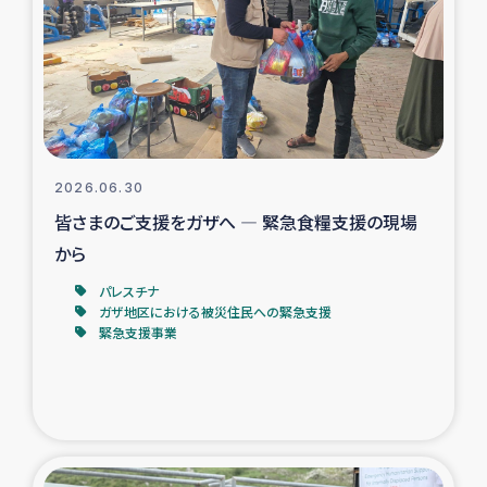
スリランカの南北女性をつなぐサリー・リサイクル・プロ
ジェクト
復興支援事業
民際教育事業
2026.06.30
女性グループPIFWANITAによる食品加工事業
皆さまのご支援をガザへ ― 緊急食糧支援の現場
から
ガザ人道支援
パレスチナ
ガザ地区における被災住民への緊急支援
令和6年能登半島地震 緊急支援
緊急支援事業
国内避難民への物資配付および教育支援
ミャンマー緊急支援