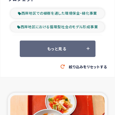
西岸地区での植樹を通した環境保全・緑化事業
西岸地区における循環型社会のモデル形成事業
ツアー参加者の声
もっと見る
山間部農村の水利改善事業
絞り込みをリセットする
緊急救援の時代
森林保全型農業の支援事業
東ティモール豪雨緊急支援
大雨による洪水被災者支援