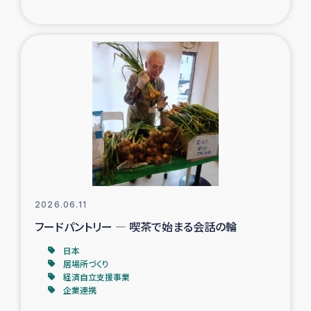
ガザ地区での公園の緑化を通じた支援事業
ガザ地区における被災住民への緊急支援
ガザ地区酪農を通した女性グループの生計支援
ふりかけ普及と食生活改善による栄養改善事業
フェアトレード事業
緊急支援事業
2026.06.11
フードパントリー ― 喫茶で始まる会話の輪
女性の生計向上を通じた子どもの栄養改善事業
日本
居場所づくり
民際教育
経済自立支援事業
企業連携
食べる