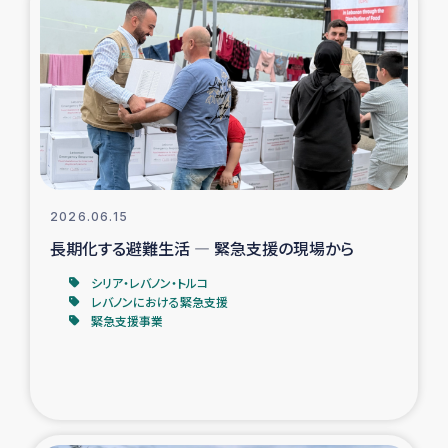
タイ国境ミャンマー移民子ども支援
漁民によるマングローブ植林活動
レバノンでのシリア難民への食糧・越冬支援
レバノンにおける緊急支援
2026.06.15
レバノンでのシリア難民への教育支援事業
長期化する避難生活 ― 緊急支援の現場から
レバノンでのシリア難民・レバノン人への農業支援
シリア・レバノン・トルコ
レバノンにおける緊急支援
緊急支援事業
海外ルーツの市民との共生
神原ゼミxパルシック
石巻市街地在宅被災者支援