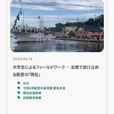
復興応援隊の活動
仮設住宅生活支援・農業復興支援
漁業復興支援
インターン・ボランティア日誌
2026.06.12
経済自立支援事業
大学生によるフィールドワーク ― 五感で受け止め
る能登の「現在」
居場所づくり
日本
令和6年能登半島地震 緊急支援
ガザ空爆被災者への食料支援と農家生産支援
緊急支援事業
民際教育事業
ガザ地区における羊の畜産支援