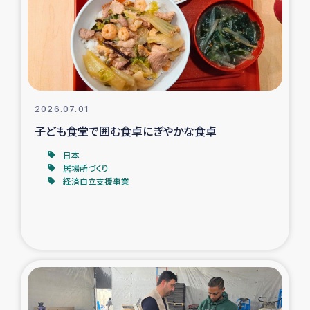
カカオ生産者支援事業
シリア国内避難民・帰還民の生活再建支援
トルコにおけるシリア難民支援事業
2026.07.01
インドネシア中部 スラウェシの地震・津波被災者支援
子ども食堂で囲む食卓にぎやかな食卓
日本
スリランカ ムライティブ県帰還民の生活再建支援
居場所づくり
経済自立支援事業
スリランカ ジャフナ県干物事業
スリランカ 緊急人道支援
スリランカ南部洪水被災者支援