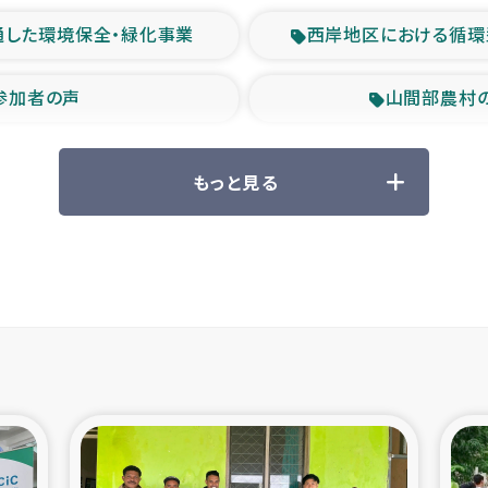
通した環境保全・緑化事業
西岸地区における循環
参加者の声
山間部農村
救援の時代
森林保全型
もっと見る
ル豪雨緊急支援
大雨による
産者支援事業
シリア国内避難民・
シリア難民支援事業
インドネシア中部 スラウ
ィブ県帰還民の生活再建支援
スリランカ ジ
 緊急人道支援
スリランカ南