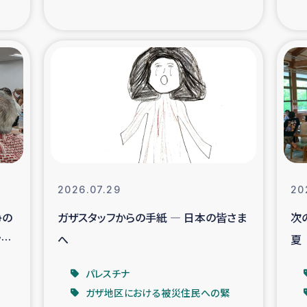
の市民との共生
神原ゼミ
在宅被災者支援
復興応
支援・農業復興支援
漁業
ボランティア日誌
経済自
所づくり
ガザ空爆被災者への
2026.07.29
20
争の
ガザスタッフからの手紙 ― 日本の皆さま
次
ける羊の畜産支援
ガザ地区での公園の
イ
へ
夏
被災住民への緊急支援
ガザ地区酪農を通した
パレスチナ
ガザ地区における被災住民への緊
活改善による栄養改善事業
フェアト