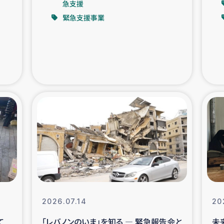
急支援
緊急支援事業
支援事業
女性の生計向上を通じ
際教育
食
ア地震被災者支援
デニヤヤ小規
ー生産者支援
アイナロ県マウベシ郡
規模爆発被災者支援
女性の生
トリー（カカオ）事業
2026.07.14
20
て
「レバノンのいま」を知る ― 緊急報告会と
未