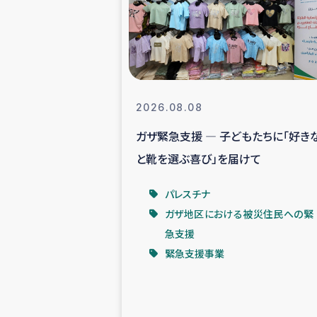
スリランカの南北女性をつ
ェ
民際
2026.08.08
ガザ緊急支援 ― 子どもたちに「好き
ガザ
と靴を選ぶ喜び」を届けて
国内避難民への物
パレスチナ
ガザ地区における被災住民への緊
タイ国境ミャン
急支援
緊急支援事業
レバノンでのシリア
レバノンでのシリ