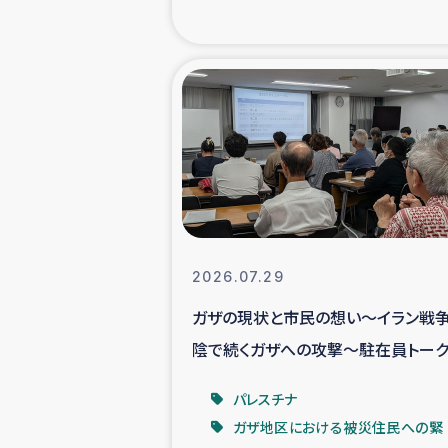
海外ルーツ
石巻市街地
仮設住宅生活
インターン・
居場
2026.07.29
ガザの現状と市民の想い～イラン戦
ガザ地区にお
陰で続くガザへの攻撃～駐在員トーク
ベントより
ガザ地区における
パレスチナ
ガザ地区における被災住民への緊
ふりかけ普及と食生