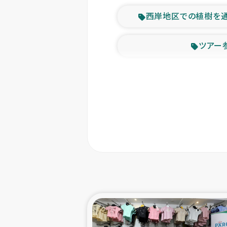
西岸地区での植樹を
ツアー
緊急
東ティモー
カカオ生
トルコにおける
スリランカ ムライテ
スリランカ