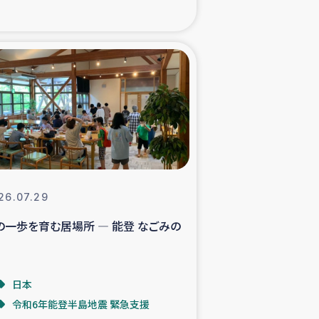
xパルシック
援隊の活動
復興支援
立支援事業
食料支援と農家生産支援
26.07.29
の一歩を育む居場所 ― 能登 なごみの
緑化を通じた支援事業
女性グループの生計支援
日本
令和6年能登半島地震 緊急支援
レード事業