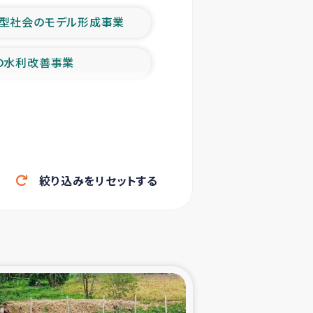
型社会のモデル形成事業
の水利改善事業
農業の支援事業
洪水被災者支援
絞り込みをリセットする
帰還民の生活再建支援
ェシの地震・津波被災者支援
ャフナ県干物事業
部洪水被災者支援