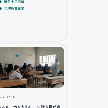
緊急支援事業
民際教育事業
た子どもの栄養改善事業
べる
模紅茶農家支援
でのコーヒー畑改善事業
計向上支援
26.07.10
来への一歩を支える ― 生計支援が育