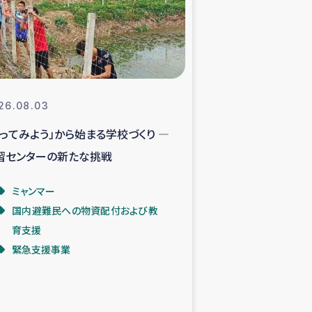
支援事業
NITAによる食品加工事業
26.08.03
やってみよう」から始まる学校づくり ―
島地震 緊急支援
習センターの新たな挑戦
ー緊急支援
ミャンマー
国内避難民への物資配付および教
グローブ植林活動
育支援
緊急支援事業
おける緊急支援
・レバノン人への農業支援