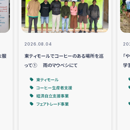
なぐサリー・リサイクル・プロジ
復興
クト
教育事業
女性グループPIFWA
2026.08.04
20
な服
東ティモールでコーヒーのある場所を巡
「
人道支援
令和6年能登半
って① 雨のマウベシにて
学
資配付および教育支援
ミャンマ
東ティモール
コーヒー生産者支援
マー移民子ども支援
漁民によるマン
経済自立支援事業
フェアトレード事業
難民への食糧・越冬支援
レバノンに
ア難民への教育支援事業
レバノンでのシリア難民