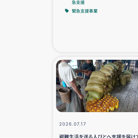
急支援
緊急支援事業
緊急
民
トルコ・シリ
コーヒ
ベイルート大
アグロフォレス
2026.07.17
避難生活を送る人びとへ支援を届け