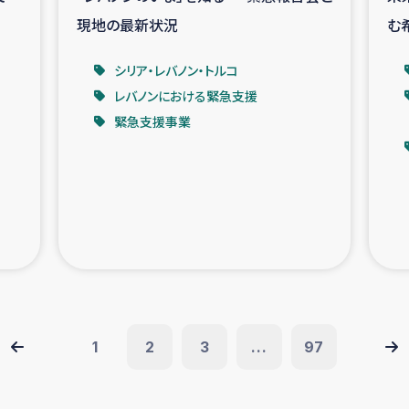
現地の最新状況
む
シリア・レバノン・トルコ
レバノンにおける緊急支援
緊急支援事業
1
2
3
...
97