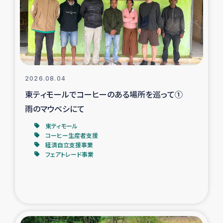
カカオ生産者支援事業
シリア国内避難民・帰還民の生活再建支援
トルコにおけるシリア難民支援事業
2026.08.04
インドネシア中部 スラウェシの地震・津波被災者支援
東ティモールでコーヒーのある場所を巡って①
雨のマウベシにて
スリランカ ムライティブ県帰還民の生活再建支援
東ティモール
コーヒー生産者支援
経済自立支援事業
スリランカ ジャフナ県干物事業
フェアトレード事業
スリランカ 緊急人道支援
スリランカ南部洪水被災者支援