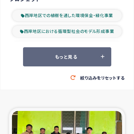
西岸地区での植樹を通した環境保全・緑化事業
西岸地区における循環型社会のモデル形成事業
ツアー参加者の声
もっと見る
山間部農村の水利改善事業
絞り込みをリセットする
緊急救援の時代
森林保全型農業の支援事業
東ティモール豪雨緊急支援
大雨による洪水被災者支援