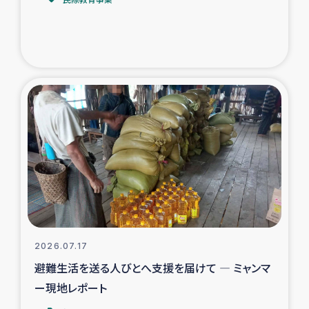
トルコ・シリア地震被災者支援
デニヤヤ小規模紅茶農家支援
コーヒー生産者支援
アイナロ県マウベシ郡でのコーヒー畑改善事業
ベイルート大規模爆発被災者支援
女性の生計向上支援
アグロフォレストリー（カカオ）事業
2026.07.17
避難生活を送る人びとへ支援を届けて ― ミャンマ
ー現地レポート