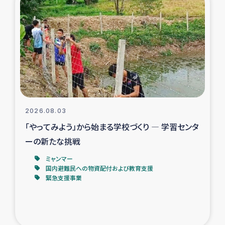
スリランカの南北女性をつなぐサリー・リサイクル・プロ
ジェクト
復興支援事業
民際教育事業
女性グループPIFWANITAによる食品加工事業
2026.08.03
ガザ人道支援
「やってみよう」から始まる学校づくり ― 学習センタ
ーの新たな挑戦
令和6年能登半島地震 緊急支援
ミャンマー
国内避難民への物資配付および教育支援
国内避難民への物資配付および教育支援
緊急支援事業
ミャンマー緊急支援