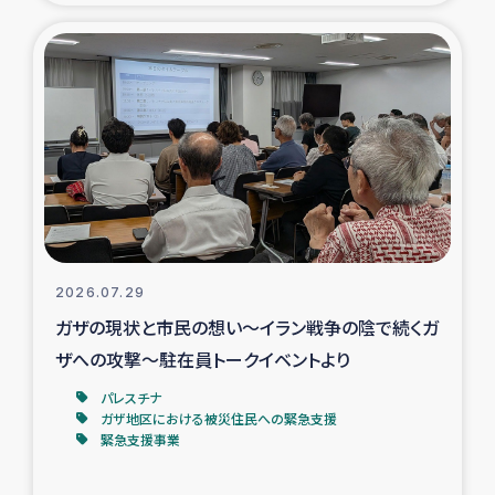
タイ国境ミャンマー移民子ども支援
漁民によるマングローブ植林活動
レバノンでのシリア難民への食糧・越冬支援
レバノンにおける緊急支援
レバノンでのシリア難民への教育支援事業
2026.07.29
レバノンでのシリア難民・レバノン人への農業支援
ガザの現状と市民の想い～イラン戦争の陰で続くガ
ザへの攻撃～駐在員トークイベントより
海外ルーツの市民との共生
パレスチナ
神原ゼミxパルシック
ガザ地区における被災住民への緊急支援
緊急支援事業
石巻市街地在宅被災者支援