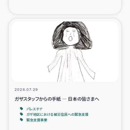
復興応援隊の活動
仮設住宅生活支援・農業復興支援
漁業復興支援
インターン・ボランティア日誌
経済自立支援事業
居場所づくり
2026.07.29
ガザスタッフからの手紙 ― 日本の皆さまへ
ガザ空爆被災者への食料支援と農家生産支援
パレスチナ
ガザ地区における被災住民への緊急支援
ガザ地区における羊の畜産支援
緊急支援事業