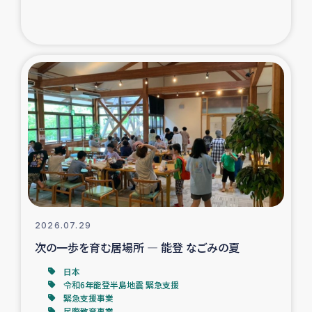
ガザ地区での公園の緑化を通じた支援事業
ガザ地区における被災住民への緊急支援
ガザ地区酪農を通した女性グループの生計支援
ふりかけ普及と食生活改善による栄養改善事業
フェアトレード事業
緊急支援事業
2026.07.29
女性の生計向上を通じた子どもの栄養改善事業
次の一歩を育む居場所 ― 能登 なごみの夏
民際教育
日本
令和6年能登半島地震 緊急支援
緊急支援事業
食べる
民際教育事業