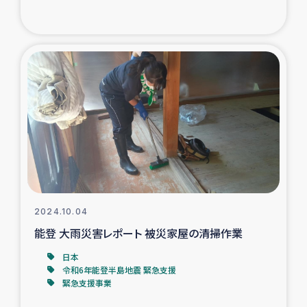
トルコ・シリア地震被災者支援
デニヤヤ小規模紅茶農家支援
コーヒー生産者支援
アイナロ県マウベシ郡でのコーヒー畑改善事業
ベイルート大規模爆発被災者支援
女性の生計向上支援
2024.10.04
能登 大雨災害レポート 被災家屋の清掃作業
アグロフォレストリー（カカオ）事業
日本
令和6年能登半島地震 緊急支援
緊急支援事業