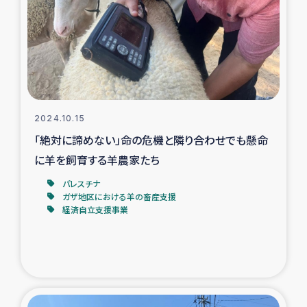
スリランカの南北女性をつなぐサリー・リサイクル・プロ
ジェクト
復興支援事業
民際教育事業
2024.10.15
女性グループPIFWANITAによる食品加工事業
「絶対に諦めない」命の危機と隣り合わせでも懸命
に羊を飼育する羊農家たち
ガザ人道支援
パレスチナ
ガザ地区における羊の畜産支援
令和6年能登半島地震 緊急支援
経済自立支援事業
国内避難民への物資配付および教育支援
ミャンマー緊急支援