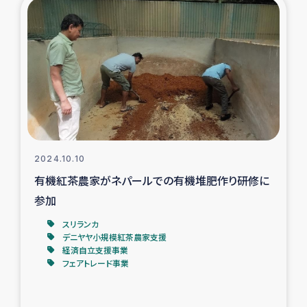
復興応援隊の活動
仮設住宅生活支援・農業復興支援
漁業復興支援
インターン・ボランティア日誌
2024.10.10
経済自立支援事業
有機紅茶農家がネパールでの有機堆肥作り研修に
参加
居場所づくり
スリランカ
デニヤヤ小規模紅茶農家支援
ガザ空爆被災者への食料支援と農家生産支援
経済自立支援事業
フェアトレード事業
ガザ地区における羊の畜産支援