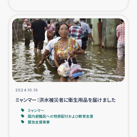
ガザ地区での公園の緑化を通じた支援事業
ガザ地区における被災住民への緊急支援
ガザ地区酪農を通した女性グループの生計支援
ふりかけ普及と食生活改善による栄養改善事業
フェアトレード事業
緊急支援事業
2024.10.10
ミャンマー：洪水被災者に衛生用品を届けました
女性の生計向上を通じた子どもの栄養改善事業
ミャンマー
国内避難民への物資配付および教育支援
民際教育
緊急支援事業
食べる