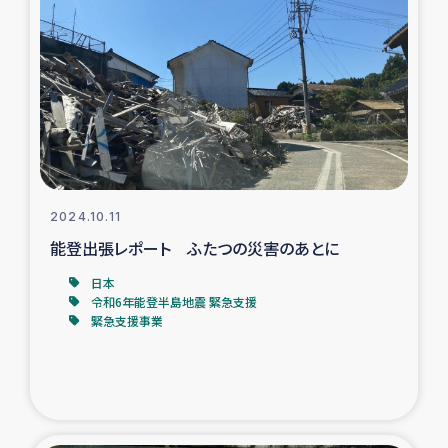
タイ国境ミャンマー移民子ども支援
漁民によるマングローブ植林活動
レバノンでのシリア難民への食糧・越冬支援
レバノンにおける緊急支援
2024.10.11
レバノンでのシリア難民への教育支援事業
能登出張レポート ふたつの災害のあとに
レバノンでのシリア難民・レバノン人への農業支援
日本
令和6年能登半島地震 緊急支援
緊急支援事業
海外ルーツの市民との共生
神原ゼミxパルシック
石巻市街地在宅被災者支援