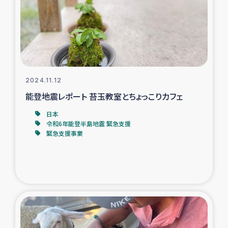
カカオ生産者支援事業
シリア国内避難民・帰還民の生活再建支援
トルコにおけるシリア難民支援事業
2024.11.12
インドネシア中部 スラウェシの地震・津波被災者支援
能登地震レポート 苔玉教室とちょっこりカフェ
日本
スリランカ ムライティブ県帰還民の生活再建支援
令和6年能登半島地震 緊急支援
緊急支援事業
スリランカ ジャフナ県干物事業
スリランカ 緊急人道支援
スリランカ南部洪水被災者支援