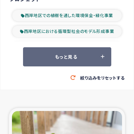
西岸地区での植樹を通した環境保全・緑化事業
西岸地区における循環型社会のモデル形成事業
ツアー参加者の声
もっと見る
山間部農村の水利改善事業
絞り込みをリセットする
緊急救援の時代
森林保全型農業の支援事業
東ティモール豪雨緊急支援
大雨による洪水被災者支援