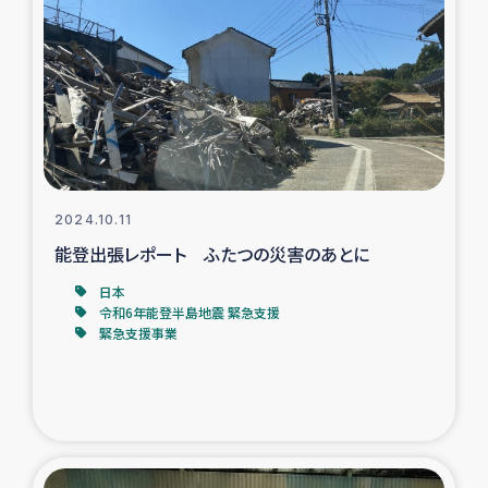
スリランカの南北女性をつなぐサリー・リサイクル・プロ
ジェクト
復興支援事業
民際教育事業
女性グループPIFWANITAによる食品加工事業
2024.10.11
能登出張レポート ふたつの災害のあとに
ガザ人道支援
日本
令和6年能登半島地震 緊急支援
令和6年能登半島地震 緊急支援
緊急支援事業
国内避難民への物資配付および教育支援
ミャンマー緊急支援