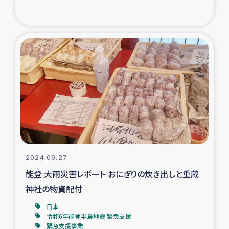
トルコ・シリア地震被災者支援
デニヤヤ小規模紅茶農家支援
コーヒー生産者支援
アイナロ県マウベシ郡でのコーヒー畑改善事業
ベイルート大規模爆発被災者支援
女性の生計向上支援
2024.09.27
能登 大雨災害レポート おにぎりの炊き出しと重蔵
アグロフォレストリー（カカオ）事業
神社の物資配付
日本
令和6年能登半島地震 緊急支援
緊急支援事業