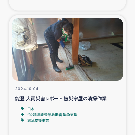
ガザ地区での公園の緑化を通じた支援事業
ガザ地区における被災住民への緊急支援
ガザ地区酪農を通した女性グループの生計支援
ふりかけ普及と食生活改善による栄養改善事業
フェアトレード事業
緊急支援事業
2024.10.04
能登 大雨災害レポート 被災家屋の清掃作業
女性の生計向上を通じた子どもの栄養改善事業
日本
令和6年能登半島地震 緊急支援
民際教育
緊急支援事業
食べる