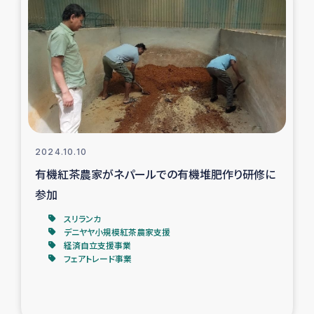
タイ国境ミャンマー移民子ども支援
漁民によるマングローブ植林活動
レバノンでのシリア難民への食糧・越冬支援
レバノンにおける緊急支援
2024.10.10
レバノンでのシリア難民への教育支援事業
有機紅茶農家がネパールでの有機堆肥作り研修に
レバノンでのシリア難民・レバノン人への農業支援
参加
スリランカ
海外ルーツの市民との共生
デニヤヤ小規模紅茶農家支援
経済自立支援事業
フェアトレード事業
神原ゼミxパルシック
石巻市街地在宅被災者支援