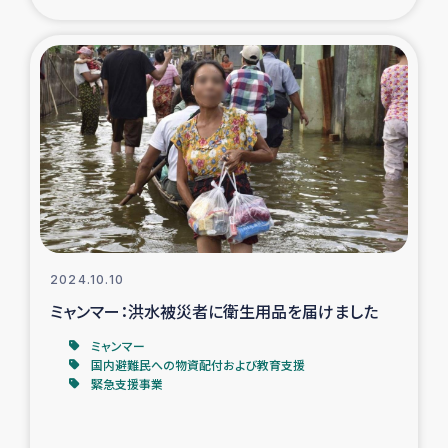
復興応援隊の活動
仮設住宅生活支援・農業復興支援
漁業復興支援
インターン・ボランティア日誌
経済自立支援事業
2024.10.10
居場所づくり
ミャンマー：洪水被災者に衛生用品を届けました
ミャンマー
ガザ空爆被災者への食料支援と農家生産支援
国内避難民への物資配付および教育支援
緊急支援事業
ガザ地区における羊の畜産支援