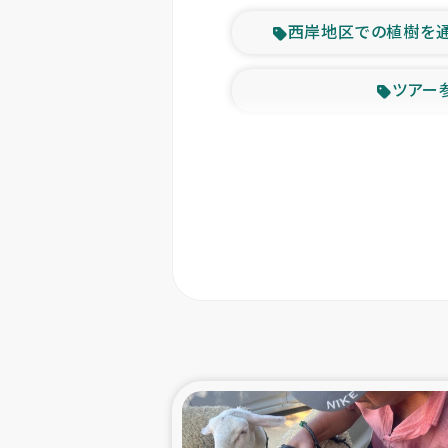
西岸地区での植樹を
ツアー
緊急
東ティモー
カカオ生
トルコにおける
スリランカ ムライテ
スリランカ