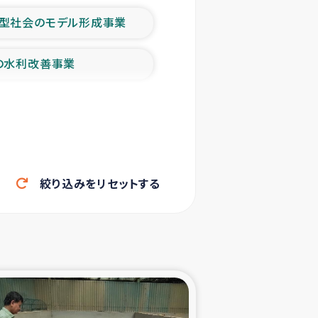
型社会のモデル形成事業
の水利改善事業
農業の支援事業
洪水被災者支援
絞り込みをリセットする
帰還民の生活再建支援
ェシの地震・津波被災者支援
ャフナ県干物事業
部洪水被災者支援