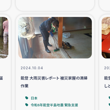
の市民との共生
神原ゼミ
在宅被災者支援
復興応
支援・農業復興支援
漁業
ボランティア日誌
経済自
所づくり
ガザ空爆被災者への
2024.10.04
20
届
能登 大雨災害レポート 被災家屋の清掃
能
ける羊の畜産支援
ガザ地区での公園の
作業
し
被災住民への緊急支援
ガザ地区酪農を通した
日本
令和6年能登半島地震 緊急支援
活改善による栄養改善事業
フェアト