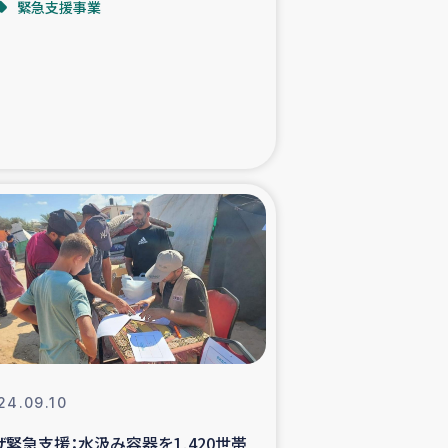
緊急支援事業
た子どもの栄養改善事業
べる
模紅茶農家支援
でのコーヒー畑改善事業
計向上支援
24.09.10
ザ緊急支援：水汲み容器を1,420世帯