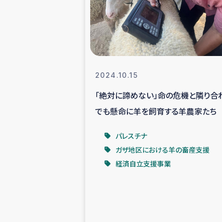
スリランカの南北女性をつ
ェ
民際
2024.10.15
「絶対に諦めない」命の危機と隣り合
ガザ
でも懸命に羊を飼育する羊農家たち
国内避難民への物
パレスチナ
ガザ地区における羊の畜産支援
タイ国境ミャン
経済自立支援事業
レバノンでのシリア
レバノンでのシリ