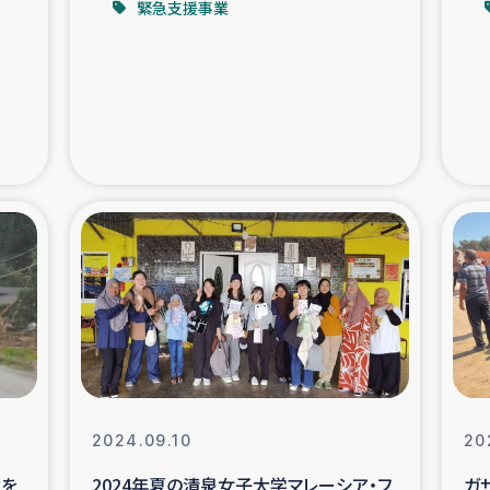
緊急支援事業
支援事業
女性の生計向上を通じ
際教育
食
ア地震被災者支援
デニヤヤ小規
ー生産者支援
アイナロ県マウベシ郡
規模爆発被災者支援
女性の生
トリー（カカオ）事業
2024.09.10
20
資を
2024年夏の清泉女子大学マレーシア・フ
ガ