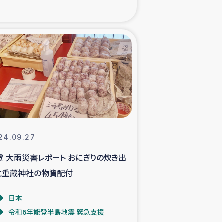
xパルシック
援隊の活動
復興支援
立支援事業
食料支援と農家生産支援
24.09.27
登 大雨災害レポート おにぎりの炊き出
緑化を通じた支援事業
と重蔵神社の物資配付
女性グループの生計支援
日本
令和6年能登半島地震 緊急支援
レード事業