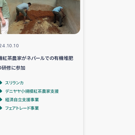
支援事業
NITAによる食品加工事業
24.10.10
機紅茶農家がネパールでの有機堆肥
島地震 緊急支援
り研修に参加
ー緊急支援
スリランカ
デニヤヤ小規模紅茶農家支援
グローブ植林活動
経済自立支援事業
フェアトレード事業
おける緊急支援
・レバノン人への農業支援