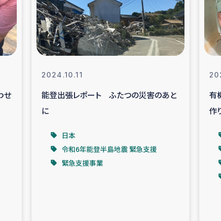
なぐサリー・リサイクル・プロジ
復興
クト
教育事業
女性グループPIFWA
2024.10.11
20
わせ
能登出張レポート ふたつの災害のあと
有
人道支援
令和6年能登半
に
作
資配付および教育支援
ミャンマ
日本
令和6年能登半島地震 緊急支援
マー移民子ども支援
漁民によるマン
緊急支援事業
難民への食糧・越冬支援
レバノンに
ア難民への教育支援事業
レバノンでのシリア難民