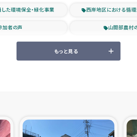
通した環境保全・緑化事業
西岸地区における循環
参加者の声
山間部農村
救援の時代
森林保全型
もっと見る
ル豪雨緊急支援
大雨による
産者支援事業
シリア国内避難民・
シリア難民支援事業
インドネシア中部 スラウ
ィブ県帰還民の生活再建支援
スリランカ ジ
 緊急人道支援
スリランカ南