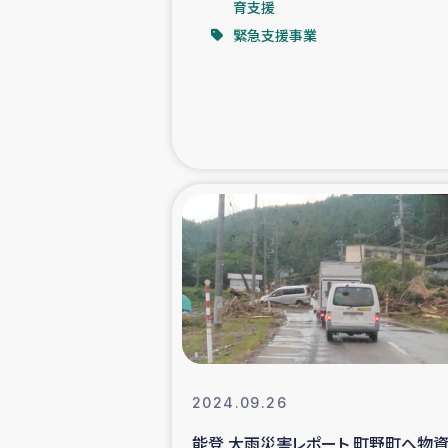
育支援
緊急支援事業
緊急
民
トルコ・シリ
コーヒ
ベイルート大
アグロフォレス
2024.09.26
能登 大雨災害レポート 町野町へ物