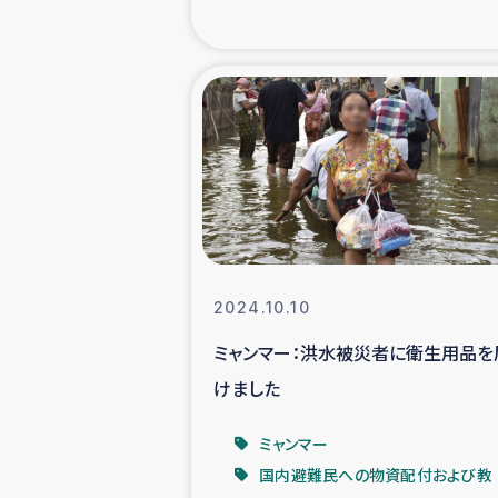
海外ルーツ
石巻市街地
仮設住宅生活
インターン・
居場
2024.10.10
ミャンマー：洪水被災者に衛生用品を
ガザ地区にお
けました
ガザ地区における
ミャンマー
国内避難民への物資配付および教
ふりかけ普及と食生