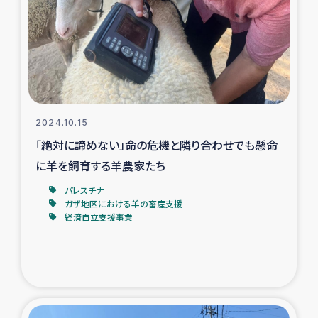
スリランカの南北女性をつなぐサリー・リサイクル・プロ
ジェクト
復興支援事業
民際教育事業
2024.10.15
女性グループPIFWANITAによる食品加工事業
「絶対に諦めない」命の危機と隣り合わせでも懸命
に羊を飼育する羊農家たち
ガザ人道支援
パレスチナ
ガザ地区における羊の畜産支援
令和6年能登半島地震 緊急支援
経済自立支援事業
国内避難民への物資配付および教育支援
ミャンマー緊急支援