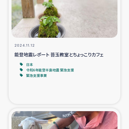
カカオ生産者支援事業
シリア国内避難民・帰還民の生活再建支援
トルコにおけるシリア難民支援事業
2024.11.12
インドネシア中部 スラウェシの地震・津波被災者支援
能登地震レポート 苔玉教室とちょっこりカフェ
日本
スリランカ ムライティブ県帰還民の生活再建支援
令和6年能登半島地震 緊急支援
緊急支援事業
スリランカ ジャフナ県干物事業
スリランカ 緊急人道支援
スリランカ南部洪水被災者支援