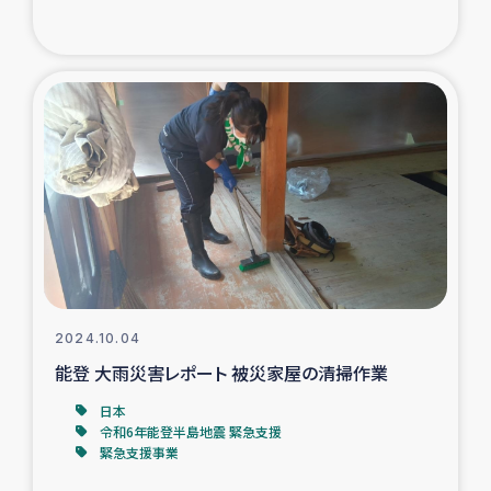
トルコ・シリア地震被災者支援
デニヤヤ小規模紅茶農家支援
コーヒー生産者支援
アイナロ県マウベシ郡でのコーヒー畑改善事業
ベイルート大規模爆発被災者支援
女性の生計向上支援
2024.10.04
能登 大雨災害レポート 被災家屋の清掃作業
アグロフォレストリー（カカオ）事業
日本
令和6年能登半島地震 緊急支援
緊急支援事業