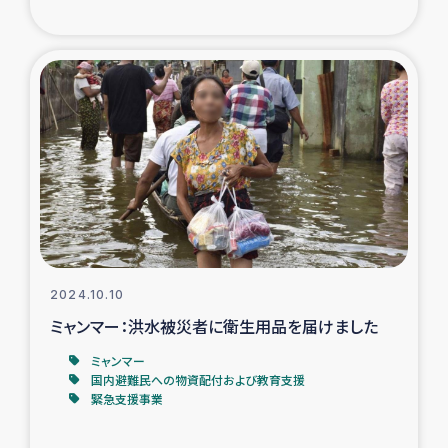
ガザ地区での公園の緑化を通じた支援事業
ガザ地区における被災住民への緊急支援
ガザ地区酪農を通した女性グループの生計支援
ふりかけ普及と食生活改善による栄養改善事業
フェアトレード事業
緊急支援事業
2024.10.10
ミャンマー：洪水被災者に衛生用品を届けました
女性の生計向上を通じた子どもの栄養改善事業
ミャンマー
国内避難民への物資配付および教育支援
民際教育
緊急支援事業
食べる