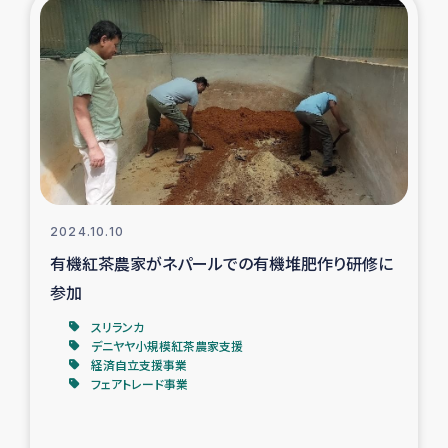
復興応援隊の活動
仮設住宅生活支援・農業復興支援
漁業復興支援
インターン・ボランティア日誌
2024.10.10
経済自立支援事業
有機紅茶農家がネパールでの有機堆肥作り研修に
参加
居場所づくり
スリランカ
デニヤヤ小規模紅茶農家支援
ガザ空爆被災者への食料支援と農家生産支援
経済自立支援事業
フェアトレード事業
ガザ地区における羊の畜産支援