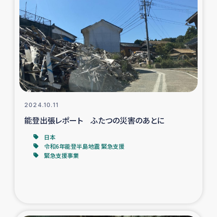
タイ国境ミャンマー移民子ども支援
漁民によるマングローブ植林活動
レバノンでのシリア難民への食糧・越冬支援
レバノンにおける緊急支援
2024.10.11
レバノンでのシリア難民への教育支援事業
能登出張レポート ふたつの災害のあとに
レバノンでのシリア難民・レバノン人への農業支援
日本
令和6年能登半島地震 緊急支援
緊急支援事業
海外ルーツの市民との共生
神原ゼミxパルシック
石巻市街地在宅被災者支援