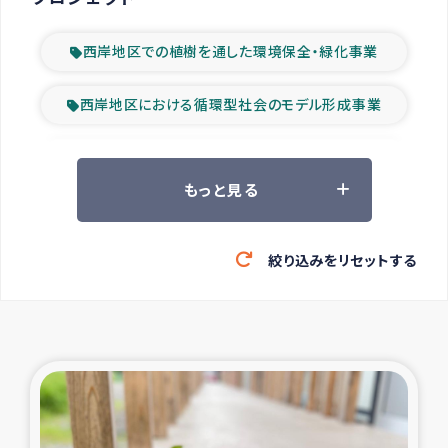
西岸地区での植樹を通した環境保全・緑化事業
西岸地区における循環型社会のモデル形成事業
ツアー参加者の声
もっと見る
山間部農村の水利改善事業
絞り込みをリセットする
緊急救援の時代
森林保全型農業の支援事業
東ティモール豪雨緊急支援
大雨による洪水被災者支援