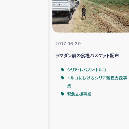
スリランカの南北女性をつ
ェ
民際
2017.06.29
ラマダン前の食糧バスケット配布
ガザ
シリア・レバノン・トルコ
国内避難民への物
トルコにおけるシリア難民支援事
業
タイ国境ミャン
緊急支援事業
レバノンでのシリア
レバノンでのシリ