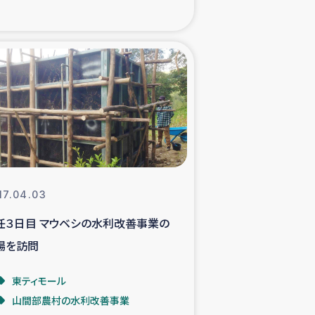
xパルシック
援隊の活動
復興支援
立支援事業
食料支援と農家生産支援
17.04.03
任３日目 マウベシの水利改善事業の
緑化を通じた支援事業
場を訪問
女性グループの生計支援
東ティモール
山間部農村の水利改善事業
レード事業