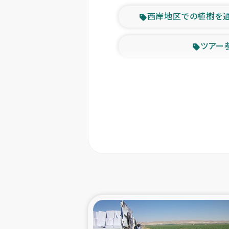
西岸地区での植樹を
ツアー
緊急
東ティモー
カカオ生
トルコにおける
スリランカ ムライテ
スリランカ