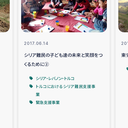
なぐサリー・リサイクル・プロジ
復興
クト
教育事業
女性グループPIFWA
2017.06.14
20
シリア難民の子ども達の未来と笑顔をつ
東
人道支援
令和6年能登半
くるために②
資配付および教育支援
ミャンマ
シリア・レバノン・トルコ
トルコにおけるシリア難民支援事
マー移民子ども支援
漁民によるマン
業
緊急支援事業
難民への食糧・越冬支援
レバノンに
ア難民への教育支援事業
レバノンでのシリア難民