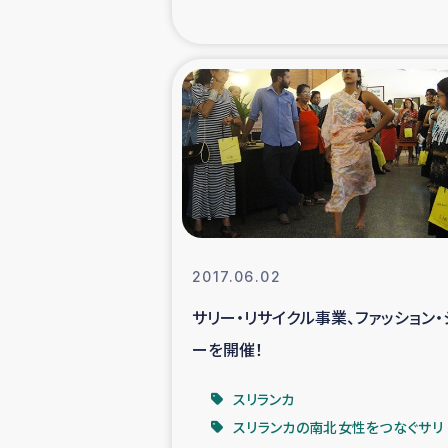
海外ルーツ
石巻市街地
仮設住宅生活
インターン・
居場
2017.06.02
サリー・リサイクル事業、ファッション・
ガザ地区にお
ーを開催！
ガザ地区における
スリランカ
スリランカの南北女性をつなぐサリ
ふりかけ普及と食生