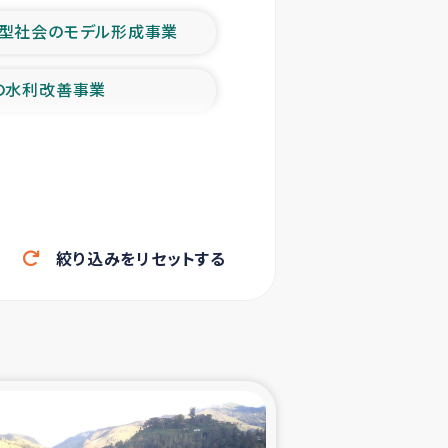
型社会のモデル形成事業
の水利改善事業
農業の支援事業
洪水被災者支援
絞り込みをリセットする
帰還民の生活再建支援
ェシの地震・津波被災者支援
ャフナ県干物事業
部洪水被災者支援