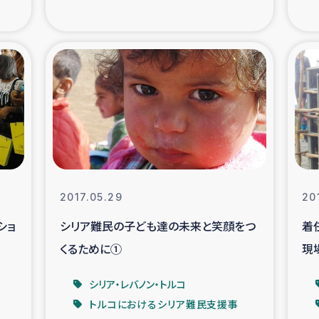
の市民との共生
神原ゼミ
在宅被災者支援
復興応
支援・農業復興支援
漁業
ボランティア日誌
経済自
所づくり
ガザ空爆被災者への
2017.05.29
20
ショ
シリア難民の子ども達の未来と笑顔をつ
着
ける羊の畜産支援
ガザ地区での公園の
くるために①
現
被災住民への緊急支援
ガザ地区酪農を通した
シリア・レバノン・トルコ
トルコにおけるシリア難民支援事
活改善による栄養改善事業
フェアト