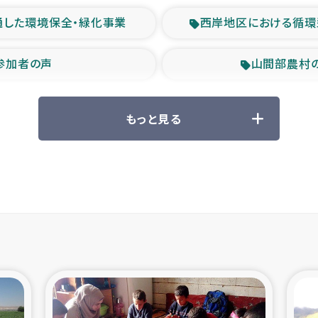
通した環境保全・緑化事業
西岸地区における循環
参加者の声
山間部農村
救援の時代
森林保全型
もっと見る
ル豪雨緊急支援
大雨による
産者支援事業
シリア国内避難民・
シリア難民支援事業
インドネシア中部 スラウ
ィブ県帰還民の生活再建支援
スリランカ ジ
 緊急人道支援
スリランカ南