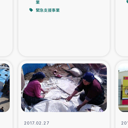
業
緊急支援事業
支援事業
女性の生計向上を通じ
際教育
食
ア地震被災者支援
デニヤヤ小規
ー生産者支援
アイナロ県マウベシ郡
規模爆発被災者支援
女性の生
トリー（カカオ）事業
2017.02.27
20