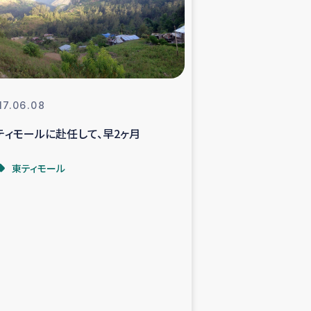
支援事業
NITAによる食品加工事業
17.06.08
ティモールに赴任して、早2ヶ月
島地震 緊急支援
東ティモール
ー緊急支援
グローブ植林活動
おける緊急支援
・レバノン人への農業支援