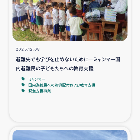
カカオ生産者支援事業
シリア国内避難民・帰還民の生活再建支援
トルコにおけるシリア難民支援事業
2025.12.08
インドネシア中部 スラウェシの地震・津波被災者支援
避難先でも学びを止めないために─ミャンマー国
内避難民の子どもたちへの教育支援
スリランカ ムライティブ県帰還民の生活再建支援
ミャンマー
国内避難民への物資配付および教育支援
緊急支援事業
スリランカ ジャフナ県干物事業
スリランカ 緊急人道支援
スリランカ南部洪水被災者支援