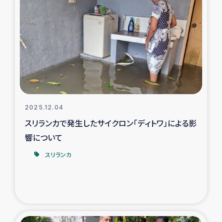
タイ国境ミャンマー移民子ども支援
漁民によるマングローブ植林活動
レバノンでのシリア難民への食糧・越冬支援
レバノンにおける緊急支援
2025.12.04
レバノンでのシリア難民への教育支援事業
スリランカで発生したサイクロン「ディトワ」による影
レバノンでのシリア難民・レバノン人への農業支援
響について
スリランカ
海外ルーツの市民との共生
神原ゼミxパルシック
石巻市街地在宅被災者支援