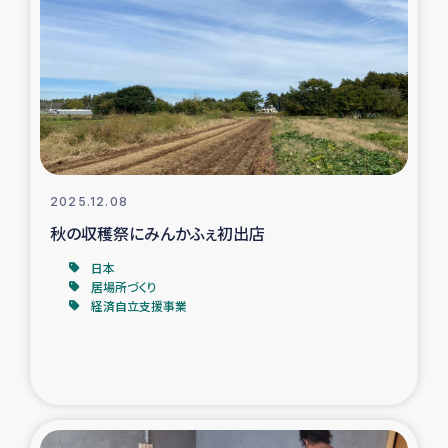
スリランカの南北女性をつなぐサリー・リサイクル・プロ
ジェクト
復興支援事業
民際教育事業
女性グループPIFWANITAによる食品加工事業
2025.12.08
秋の収穫祭にみんかふぇ初出店
ガザ人道支援
日本
居場所づくり
令和6年能登半島地震 緊急支援
経済自立支援事業
国内避難民への物資配付および教育支援
ミャンマー緊急支援