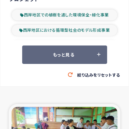
西岸地区での植樹を通した環境保全・緑化事業
西岸地区における循環型社会のモデル形成事業
ツアー参加者の声
もっと見る
山間部農村の水利改善事業
絞り込みをリセットする
緊急救援の時代
森林保全型農業の支援事業
東ティモール豪雨緊急支援
大雨による洪水被災者支援