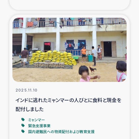
トルコ・シリア地震被災者支援
デニヤヤ小規模紅茶農家支援
コーヒー生産者支援
アイナロ県マウベシ郡でのコーヒー畑改善事業
ベイルート大規模爆発被災者支援
2025.11.10
女性の生計向上支援
インドに逃れたミャンマーの人びとに食料と現金を
配付しました
アグロフォレストリー（カカオ）事業
ミャンマー
緊急支援事業
国内避難民への物資配付および教育支援