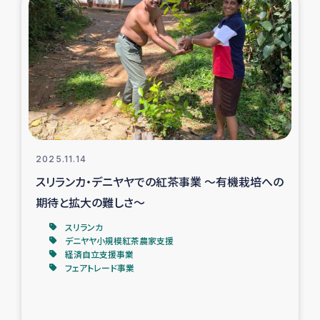
復興応援隊の活動
仮設住宅生活支援・農業復興支援
漁業復興支援
インターン・ボランティア日誌
2025.11.14
経済自立支援事業
スリランカ・デニヤヤでの紅茶事業 ～有機栽培への
期待と拡大の難しさ～
居場所づくり
スリランカ
デニヤヤ小規模紅茶農家支援
ガザ空爆被災者への食料支援と農家生産支援
経済自立支援事業
フェアトレード事業
ガザ地区における羊の畜産支援