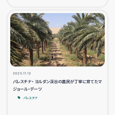
ガザ地区での公園の緑化を通じた支援事業
ガザ地区における被災住民への緊急支援
ガザ地区酪農を通した女性グループの生計支援
ふりかけ普及と食生活改善による栄養改善事業
フェアトレード事業
緊急支援事業
2025.11.12
パレスチナ・ ヨルダン渓谷の農民が丁寧に育てたマ
女性の生計向上を通じた子どもの栄養改善事業
ジョール・デーツ
パレスチナ
民際教育
食べる