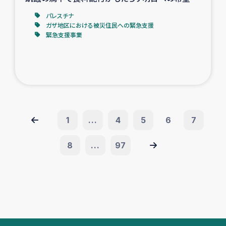
パレスチナ
ガザ地区における被災住民への緊急支援
緊急支援事業
1
...
4
5
6
7
8
...
97